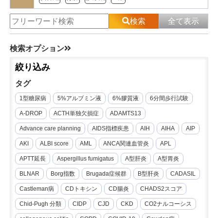
検索
全て表示
検索オプション
絞り込み
タグ
1型糖尿病
5%アルブミン液
6%膠質液
6分間歩行試験
A-DROP
ACTH単独欠損症
ADAMTS13
Advance care planning
AIDS指標疾患
AIH
AIHA
AIP
AKI
ALBI score
AML
ANCA関連血管炎
APL
APTT延長
Aspergillus fumigatus
A型肝炎
A型胃炎
BLNAR
Borg指数
Brugada症候群
B型肝炎
CADASIL
Castleman病
CDトキシン
CD腸炎
CHADS2スコア
Chid-Pugh 分類
CIDP
CJD
CKD
CO2ナルコーシス