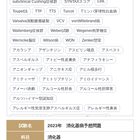
subclinical Cushing症候群
SYNTAXスコア
t-PA
Toupet法
TTP
TTS
Turcot
Tリンパ芽球性白血病
Valsalva洞動脈瘤破裂
VCV
vonWillebrand病
Wallenberg症候群
Weber試験
Wegener肉芽種症
Wernicke脳症
Wilson病
WON
Zenker憩室
アカラシア
アザシチジン
アスピリン喘息
アスベスト
アスペルギルス
アトピー性皮膚炎
アナフィラキシー
アニオンギャップ
アニサキス症
アヒル様歩行
アミティーザ
アミトリプチリン
アミロイドーシス
アメーバ赤痢
アルコール性肝炎
アルコール性肝障害
アルツハイマー型認知症
アレルギー性気管支肺アスペルギルス症
アレルギー性鼻炎
アレルゲン免疫療法
アンジオテンシンII受容体拮抗薬
試験名
2023年 消化器病予想問題
イマチニブ
インスリノーマ
インピーダンス試験
科目
消化器
インフリキシマブ
エクリズマブ
エゼチミブ
エダラボン