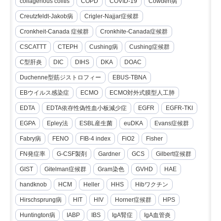
collagenous colitis
COPD
COVID-19
Cowden病
Creutzfeldt-Jakob病
Crigler-Najjar症候群
Cronkheit-Canada 症候群
Cronkhite-Canada症候群
CSCATTT
CTEPH
Cushing病
Cushing症候群
C型肝炎
DIC
DIHS
DKA
DOAC
Duchenne型筋ジストロフィー
EBUS-TBNA
EBウイルス感染症
ECMO
ECMO対外式膜型人工肺
EDTA
EDTA依存性偽性血小板減少症
EGFR
EGFR-TKI
EGPA
Epley法
ESBL産生菌
euDKA
Evans症候群
Fabry病
FENO
FIB-4 index
FiO2
Fisher
FN発症率
G-CSF製剤
Gardner
GCS
Gilbert症候群
GIST
Gitelman症候群
Gram染色
GVHD
HAE
handknob
HCM
Heller
HHS
Hibワクチン
Hirschsprung病
HIT
HIV
Horner症候群
HPS
Huntington病
IABP
IBS
IgA腎症
IgA血管炎