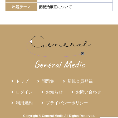
エピペン
エリスロポエチン
エルシニア腸炎
出題テーマ
便秘治療症について
エルトロンボパグ
エロビキシバット
オレキシン
ガストリノーマ
ガストリン
カテーテルアブレーション
カリウムチャネル競合型胃酸抑制薬
カルチノイド
カロリー計算
カンジダ血症
カンピロバクター腸炎
がん検診
がん疼痛
がん統計
がん薬物療法
ギランバレー症候群
グーフィス
クッシング病
General Medic
クッシング症候群
クラミジア
グラム染色
グラム陰性双球菌
クリプトスポリジウム症
グレリン
クローン病
クロピドグレル
コールドポリペクトミー
トップ
問題集
新規会員登録
コレシストキニン
コレステロール塞栓症
ログイン
お知らせ
お問い合わせ
コレステロール結石
サルコイドーシス
サルコペニア
利用規約
プライバシーポリシー
サルモネラ
シェーグレン症候群
シクロスポリン
ジクロロプロパン
シスタチンC
ジソピラミド
Copyright © General Medic All Rights Reserved.