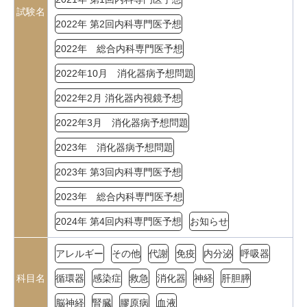
試験名
2022年 第2回内科専門医予想
2022年 総合内科専門医予想
2022年10月 消化器病予想問題
2022年2月 消化器内視鏡予想
2022年3月 消化器病予想問題
2023年 消化器病予想問題
2023年 第3回内科専門医予想
2023年 総合内科専門医予想
2024年 第4回内科専門医予想
お知らせ
アレルギー
その他
代謝
免疫
内分泌
呼吸器
科目名
循環器
感染症
救急
消化器
神経
肝胆膵
脳神経
腎臓
膠原病
血液