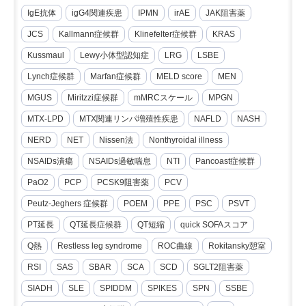
IgE抗体
igG4関連疾患
IPMN
irAE
JAK阻害薬
JCS
Kallmann症候群
Klinefelter症候群
KRAS
Kussmaul
Lewy小体型認知症
LRG
LSBE
Lynch症候群
Marfan症候群
MELD score
MEN
MGUS
Miritzzi症候群
mMRCスケール
MPGN
MTX-LPD
MTX関連リンパ増殖性疾患
NAFLD
NASH
NERD
NET
Nissen法
Nonthyroidal illness
NSAIDs潰瘍
NSAIDs過敏喘息
NTI
Pancoast症候群
PaO2
PCP
PCSK9阻害薬
PCV
Peutz-Jeghers 症候群
POEM
PPE
PSC
PSVT
PT延長
QT延長症候群
QT短縮
quick SOFAスコア
Q熱
Restless leg syndrome
ROC曲線
Rokitansky憩室
RSI
SAS
SBAR
SCA
SCD
SGLT2阻害薬
SIADH
SLE
SPIDDM
SPIKES
SPN
SSBE