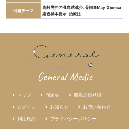
エピペン
エリスロポエチン
エルシニア腸炎
高齢男性の汎血球減少. 骨髄血May-Giemsa
出題テーマ
染色標本提示. 治療は…
エルトロンボパグ
エロビキシバット
オレキシン
ガストリノーマ
ガストリン
カテーテルアブレーション
カリウムチャネル競合型胃酸抑制薬
カルチノイド
カロリー計算
カンジダ血症
カンピロバクター腸炎
がん検診
がん疼痛
がん統計
がん薬物療法
ギランバレー症候群
グーフィス
クッシング病
クッシング症候群
クラミジア
グラム染色
General Medic
グラム陰性双球菌
クリプトスポリジウム症
グレリン
クローン病
クロピドグレル
コールドポリペクトミー
トップ
問題集
新規会員登録
コレシストキニン
コレステロール塞栓症
コレステロール結石
サルコイドーシス
サルコペニア
ログイン
お知らせ
お問い合わせ
サルモネラ
シェーグレン症候群
シクロスポリン
利用規約
プライバシーポリシー
ジクロロプロパン
シスタチンC
ジソピラミド