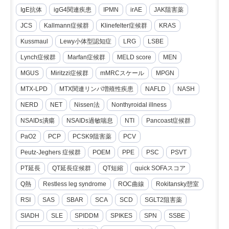
IgE抗体
igG4関連疾患
IPMN
irAE
JAK阻害薬
JCS
Kallmann症候群
Klinefelter症候群
KRAS
Kussmaul
Lewy小体型認知症
LRG
LSBE
Lynch症候群
Marfan症候群
MELD score
MEN
MGUS
Miritzzi症候群
mMRCスケール
MPGN
MTX-LPD
MTX関連リンパ増殖性疾患
NAFLD
NASH
NERD
NET
Nissen法
Nonthyroidal illness
NSAIDs潰瘍
NSAIDs過敏喘息
NTI
Pancoast症候群
PaO2
PCP
PCSK9阻害薬
PCV
Peutz-Jeghers 症候群
POEM
PPE
PSC
PSVT
PT延長
QT延長症候群
QT短縮
quick SOFAスコア
Q熱
Restless leg syndrome
ROC曲線
Rokitansky憩室
RSI
SAS
SBAR
SCA
SCD
SGLT2阻害薬
SIADH
SLE
SPIDDM
SPIKES
SPN
SSBE