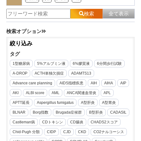
検索
全て表示
検索オプション
絞り込み
タグ
1型糖尿病
5%アルブミン液
6%膠質液
6分間歩行試験
A-DROP
ACTH単独欠損症
ADAMTS13
Advance care planning
AIDS指標疾患
AIH
AIHA
AIP
AKI
ALBI score
AML
ANCA関連血管炎
APL
APTT延長
Aspergillus fumigatus
A型肝炎
A型胃炎
BLNAR
Borg指数
Brugada症候群
B型肝炎
CADASIL
Castleman病
CDトキシン
CD腸炎
CHADS2スコア
Chid-Pugh 分類
CIDP
CJD
CKD
CO2ナルコーシス