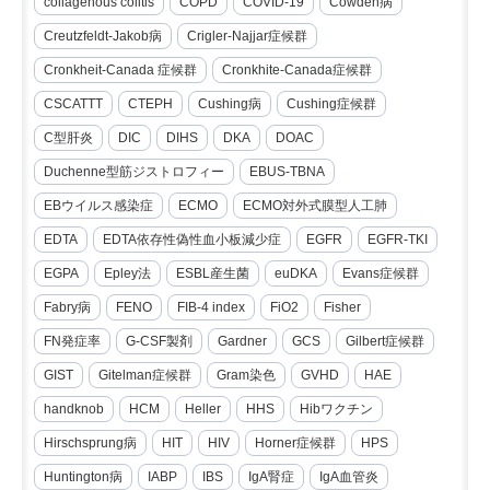
collagenous colitis
COPD
COVID-19
Cowden病
Creutzfeldt-Jakob病
Crigler-Najjar症候群
Cronkheit-Canada 症候群
Cronkhite-Canada症候群
CSCATTT
CTEPH
Cushing病
Cushing症候群
C型肝炎
DIC
DIHS
DKA
DOAC
Duchenne型筋ジストロフィー
EBUS-TBNA
EBウイルス感染症
ECMO
ECMO対外式膜型人工肺
EDTA
EDTA依存性偽性血小板減少症
EGFR
EGFR-TKI
EGPA
Epley法
ESBL産生菌
euDKA
Evans症候群
Fabry病
FENO
FIB-4 index
FiO2
Fisher
FN発症率
G-CSF製剤
Gardner
GCS
Gilbert症候群
GIST
Gitelman症候群
Gram染色
GVHD
HAE
handknob
HCM
Heller
HHS
Hibワクチン
Hirschsprung病
HIT
HIV
Horner症候群
HPS
Huntington病
IABP
IBS
IgA腎症
IgA血管炎