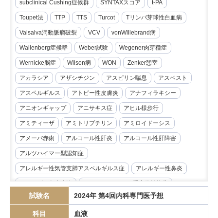
subclinical Cushing症候群
SYNTAXスコア
t-PA
Toupet法
TTP
TTS
Turcot
Tリンパ芽球性白血病
Valsalva洞動脈瘤破裂
VCV
vonWillebrand病
Wallenberg症候群
Weber試験
Wegener肉芽種症
Wernicke脳症
Wilson病
WON
Zenker憩室
アカラシア
アザシチジン
アスピリン喘息
アスベスト
アスペルギルス
アトピー性皮膚炎
アナフィラキシー
アニオンギャップ
アニサキス症
アヒル様歩行
アミティーザ
アミトリプチリン
アミロイドーシス
アメーバ赤痢
アルコール性肝炎
アルコール性肝障害
アルツハイマー型認知症
アレルギー性気管支肺アスペルギルス症
アレルギー性鼻炎
アレルゲン免疫療法
アンジオテンシンII受容体拮抗薬
試験名
2024年 第4回内科専門医予想
イマチニブ
インスリノーマ
インピーダンス試験
科目
血液
インフリキシマブ
エクリズマブ
エゼチミブ
エダラボン