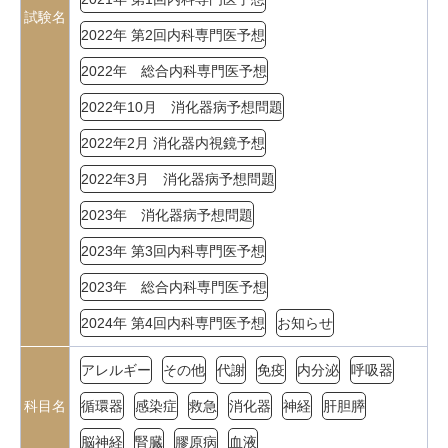
試験名
2022年 第2回内科専門医予想
2022年 総合内科専門医予想
2022年10月 消化器病予想問題
2022年2月 消化器内視鏡予想
2022年3月 消化器病予想問題
2023年 消化器病予想問題
2023年 第3回内科専門医予想
2023年 総合内科専門医予想
2024年 第4回内科専門医予想
お知らせ
アレルギー
その他
代謝
免疫
内分泌
呼吸器
科目名
循環器
感染症
救急
消化器
神経
肝胆膵
脳神経
腎臓
膠原病
血液