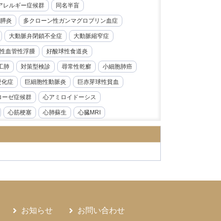
レルギー症候群​​
同名半盲
膵炎
多クローン性ガンマグロブリン血症
大動脈弁閉鎖不全症
大動脈縮窄症
性血管性浮腫
好酸球性食道炎
工肺
対策型検診
尋常性乾癬
小細胞肺癌
硬化症
巨細胞性動脈炎
巨赤芽球性貧血
ローゼ症候群
心アミロイドーシス
心筋梗塞
心肺蘇生
心臓MRI
急性前骨髄性白血病
急性大動脈解離
炎
急性腎障害
急性膵炎
急性虫垂炎
性心内膜炎
感音性難聴
慢性好酸球性肺炎
ス症
慢性腎臓病
慢性膵炎
病
手根管症候群
抗CD19抗体
モニタリング
持続性知覚性姿勢誘発めまい
お知らせ
お問い合わせ
日本海裂頭条虫
日本紅斑熱
日本脳炎