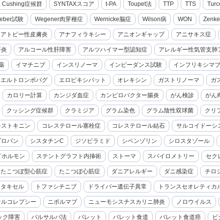
cal Cushing症候群
SYNTAXスコア
t-PA
Toupet法
TTP
TTS
Turc
eber試験
Wegener肉芽種症
Wernicke脳症
Wilson病
WON
Zenk
アトピー性皮膚炎
アナフィラキシー
アニオンギャップ
アニサキス症
肝炎
アルコール性肝障害
アルツハイマー型認知症
アレルギー性気管支肺
薬
イマチニブ
インスリノーマ
インピーダンス試験
インフリキシマ
エルトロンボパグ
エロビキシバット
オレキシン
ガストリノーマ
ガ
カロリー計算
カンジダ血症
カンピロバクター腸炎
がん検診
がん
クッシング症候群
クラミジア
グラム染色
グラム陰性双球菌
クリ
シストキニン
コレステロール塞栓症
コレステロール結石
サルコイドーシ
プロパン
シスタチンC
ジソピラミド
シベンゾリン
シロスタゾール
ドホルモン
ステントグラフト内挿術
ストーマ
スパイロメトリー
セク
たこつぼ型心筋症
たこつぼ心筋症
ダニアレルギー
ダニ感染症
チロ
セタキセル
トファシチニブ
ドライバー遺伝子異常
トランスセオレティカ
ナルコレプシー
ニボルマブ
ニューモシスチスカリニ肺炎
ノロウイルス
ック障害
バルサルバ法
バレット
バレット食道
バレット食道癌
ビ