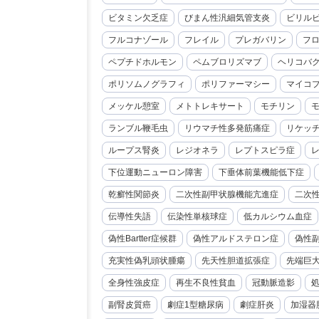
ビタミン欠乏症
びまん性汎細気管支炎
ビリル
フルコナゾール
フレイル
プレガバリン
フ
ペプチドホルモン
ペムブロリズマブ
ヘリコバ
ポリソムノグラフィ
ポリファーマシー
マイコ
メッケル憩室
メトトレキサート
モチリン
ランブル鞭毛虫
リウマチ性多発筋痛症
リケッ
ループス腎炎
レジオネラ
レプトスピラ症
下位運動ニューロン障害
下垂体前葉機能低下症
乾癬性関節炎
二次性副甲状腺機能亢進症
二次
伝導性失語
伝染性単核球症
低カルシウム血症
偽性Bartter症候群
偽性アルドステロン症
偽性
充実性偽乳頭状腫瘍
先天性胆道拡張症
先端巨
全身性強皮症
再生不良性貧血
冠動脈造影
副腎皮質癌
劇症1型糖尿病
劇症肝炎
加湿器