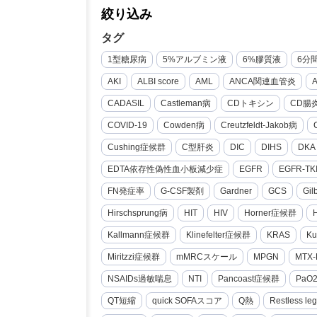
絞り込み
タグ
1型糖尿病
5%アルブミン液
6%膠質液
6分
AKI
ALBI score
AML
ANCA関連血管炎
CADASIL
Castleman病
CDトキシン
CD腸
COVID-19
Cowden病
Creutzfeldt-Jakob病
Cushing症候群
C型肝炎
DIC
DIHS
DKA
EDTA依存性偽性血小板減少症
EGFR
EGFR-TK
FN発症率
G-CSF製剤
Gardner
GCS
Gi
Hirschsprung病
HIT
HIV
Horner症候群
Kallmann症候群
Klinefelter症候群
KRAS
Ku
Miritzzi症候群
mMRCスケール
MPGN
MTX-
NSAIDs過敏喘息
NTI
Pancoast症候群
PaO
QT短縮
quick SOFAスコア
Q熱
Restless le