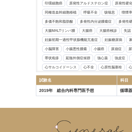
印環細胞癌
原発性アルドステロン症
原発性硬
同種造血幹細胞移植
呼吸不全
咳喘息
喫煙
多価不飽和脂肪酸
多発性内分泌腫瘍症
多発性
大腸MALTリンパ腫
大腸癌
大腸癌検診
失認
妊娠初期一過性甲状腺機能亢進症
妊娠糖尿病
小脳障害
小腸悪性腫瘍
小腸癌
尿崩症
尿
帯状疱疹
延髄外側症候群
強心薬
強皮症
心サルコイドーシス
心不全
心原性脳塞栓
心臓リハビリテーション
心臓冠動脈CT
心臓超
試験名
科目
急性好酸球性肺炎
急性心筋炎
急性心膜炎
2019年 総合内科専門医予想
循環
急性閉塞性化膿性胆管炎
急性骨髄性白血病
性
慢性心不全
慢性炎症性脱髄性多発根神経炎
慢
慢性血栓塞栓性肺高血圧症
慢性進行性肺アスペル
抗IL-6受容体抗体
抗NMDA受容体抗体脳炎
抗R
指定難病
播種性帯状疱疹
播種性血管内凝固症