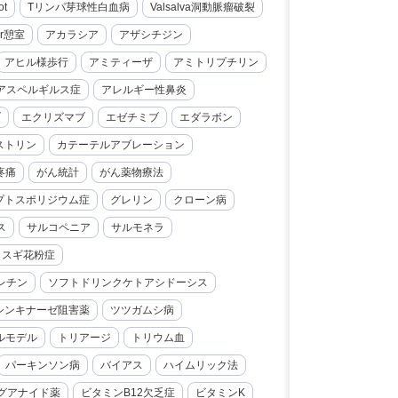
ot
Tリンパ芽球性白血病
Valsalva洞動脈瘤破裂
er憩室
アカラシア
アザシチジン
アヒル様歩行
アミティーザ
アミトリプチリン
アスペルギルス症
アレルギー性鼻炎
ブ
エクリズマブ
エゼチミブ
エダラボン
ストリン
カテーテルアブレーション
疼痛
がん統計
がん薬物療法
プトスポリジウム症
グレリン
クローン病
ス
サルコペニア
サルモネラ
スギ花粉症
レチン
ソフトドリンクケトアシドーシス
シンキナーゼ阻害薬
ツツガムシ病
ルモデル
トリアージ
トリウム血
パーキンソン病
バイアス
ハイムリック法
グアナイド薬
ビタミンB12欠乏症
ビタミンK