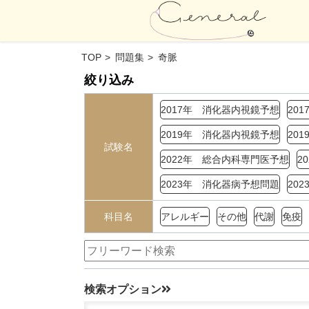
TOP
問題集
奇脈
絞り込み
2017年 消化器内視鏡予想
20
2019年 消化器内視鏡予想
20
試験名
2022年 総合内科専門医予想
2
2023年 消化器病予想問題
20
科目名
アレルギー
その他
代謝
免疫
検索オプション