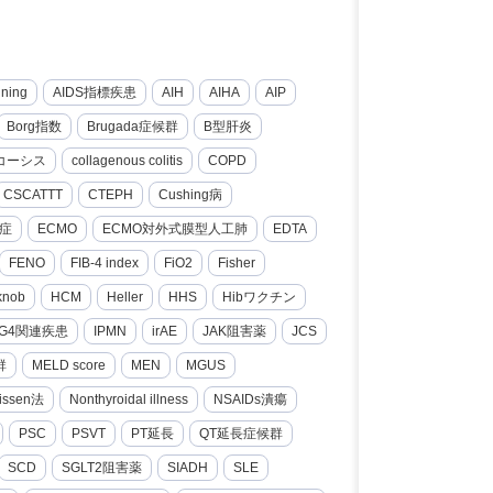
nning
AIDS指標疾患
AIH
AIHA
AIP
Borg指数
Brugada症候群
B型肝炎
コーシス
collagenous colitis
COPD
CSCATTT
CTEPH
Cushing病
症
ECMO
ECMO対外式膜型人工肺
EDTA
FENO
FIB-4 index
FiO2
Fisher
knob
HCM
Heller
HHS
Hibワクチン
gG4関連疾患
IPMN
irAE
JAK阻害薬
JCS
群
MELD score
MEN
MGUS
issen法
Nonthyroidal illness
NSAIDs潰瘍
PSC
PSVT
PT延長
QT延長症候群
SCD
SGLT2阻害薬
SIADH
SLE