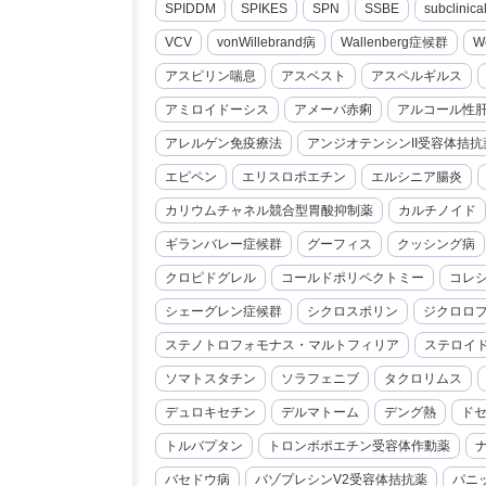
SPIDDM
SPIKES
SPN
SSBE
subclini
VCV
vonWillebrand病
Wallenberg症候群
W
アスピリン喘息
アスベスト
アスペルギルス
アミロイドーシス
アメーバ赤痢
アルコール性
アレルゲン免疫療法
アンジオテンシンII受容体拮抗
エピペン
エリスロポエチン
エルシニア腸炎
カリウムチャネル競合型胃酸抑制薬
カルチノイド
ギランバレー症候群
グーフィス
クッシング病
クロピドグレル
コールドポリペクトミー
コレ
シェーグレン症候群
シクロスポリン
ジクロロ
ステノトロフォモナス・マルトフィリア
ステロイ
ソマトスタチン
ソラフェニブ
タクロリムス
デュロキセチン
デルマトーム
デング熱
ド
トルバプタン
トロンボポエチン受容体作動薬
バセドウ病
バゾプレシンV2受容体拮抗薬
パニ