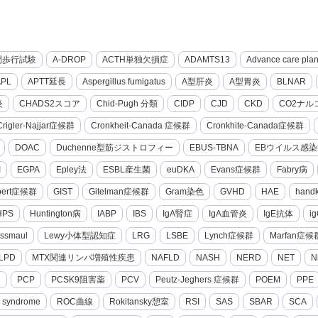
間歩行試験
A-DROP
ACTH単独欠損症
ADAMTS13
Advance care pla
APL
APTT延長
Aspergillus fumigatus
A型肝炎
A型胃炎
BLNAR
炎
CHADS2スコア
Chid-Pugh 分類
CIDP
CJD
CKD
CO2ナル
Crigler-Najjar症候群
Cronkheit-Canada 症候群
Cronkhite-Canada症候群
DOAC
Duchenne型筋ジストロフィー
EBUS-TBNA
EBウイルス感染
I
EGPA
Epley法
ESBL産生菌
euDKA
Evans症候群
Fabry病
lbert症候群
GIST
Gitelman症候群
Gram染色
GVHD
HAE
hand
HPS
Huntington病
IABP
IBS
IgA腎症
IgA血管炎
IgE抗体
i
ssmaul
Lewy小体型認知症
LRG
LSBE
Lynch症候群
Marfan症候
LPD
MTX関連リンパ増殖性疾患
NAFLD
NASH
NERD
NET
N
2
PCP
PCSK9阻害薬
PCV
Peutz-Jeghers 症候群
POEM
PPE
g syndrome
ROC曲線
Rokitansky憩室
RSI
SAS
SBAR
SCA