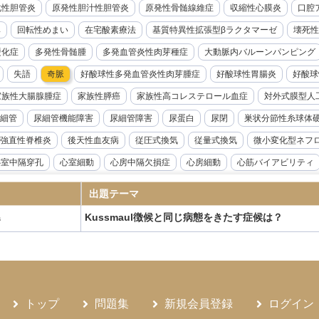
化性胆管炎
原発性胆汁性胆管炎
原発性骨髄線維症
収縮性心膜炎
口腔ア
率
回転性めまい
在宅酸素療法
基質特異性拡張型βラクタマーゼ
壊死性
硬化症
多発性骨髄腫
多発血管炎性肉芽種症
大動脈内バルーンパンピング
失語
奇脈
好酸球性多発血管炎性肉芽腫症
好酸球性胃腸炎
好酸球
家族性大腸腺腫症
家族性膵癌
家族性高コレステロール血症
対外式膜型人
細管
尿細管機能障害
尿細管障害
尿蛋白
尿閉
巣状分節性糸球体
強直性脊椎炎
後天性血友病
従圧式換気
従量式換気
微小変化型ネフ
心室中隔穿孔
心室細動
心房中隔欠損症
心房細動
心筋バイアビリティ
音波検査
急性リンパ性白血病
急性上腸管脈動脈閉塞症
急性前立腺炎
出題テーマ
急性溶血性輸血副作用
急性肝不全
急性胆嚢炎
急性胆管炎
急性腎盂腎
Kussmaul徴候と同じ病態をきたす症候は？
器
腺機能低下症
悪性症候群
悪性胸膜中皮腫
悪性腎硬化症
感度
感染
性炎症性脱髄性多発神経炎
慢性硬膜下血腫
慢性肝炎
慢性肺アスペルギル
ギルス症
慢性骨髄性白血病
成人Still病
成人T細胞白血病
成人スティル
ANKL抗体製剤
抗てんかん薬
抗不整脈薬
抗血小板薬
持続グルコース
トップ
問題集
新規会員登録
ログイン
候群
敗血症
新型コロナウイルス感染症
新鮮凍結血漿
日本住血吸虫