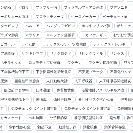
ビン結石
ピロリ
ファブリー病
フィラデルフィア染色体
ブデソニド
ローボリューム曲線
プロラクチノーマ
ペースメーカー
ベーチェット病
クターピロリ
ヘルニア
ベンゾジアゼピン
ホジキンリンパ腫
ポリエチ
プラズマ肺炎
マラリア
マルファン症候群
ミカファンギン
むずむず脚
モビコール
ライム病
ラテックス-フルーツ症候群
ラテックスアレルギー
チア感染症
リツキシマブ
リナクロチド
リビングウィル
リンゼス
レベチラセタム
ロコモティブ症候群
ワクチン
ワクチン接種間隔
ワル
下垂体機能低下症
下肢閉塞性動脈硬化症
不安定プラーク
不活化ワクチ
性肥満
亜急性甲状腺炎
人口動態統計
人工呼吸器
人工呼吸器関連肺炎
低位前方切除術
低体温症
体質性黄疸
侵襲性肺アスペルギルス症
副甲状腺機能低下症
偽痛風
偽膜性腸炎
催吐性リスク抗がん薬
催奇形
大症
免疫チェックポイント阻害剤
免疫チェックポイント阻害薬
免疫関連
処方カスケード
出血時間
分子標的薬
前頭側頭型認知症
副作用
副
肺
労作性狭心症
勃起不全
動揺性歩行
動物咬傷
動脈管開存症