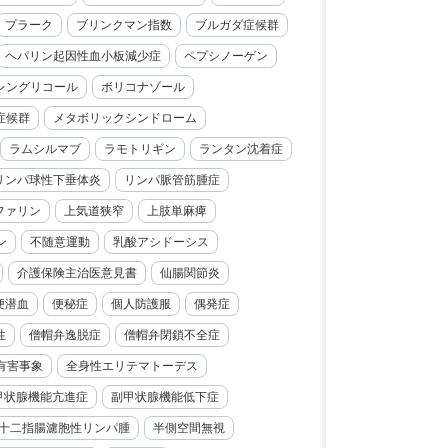
プラーク
ブリンクマン指数
ブルガダ症候群
ヘパリン起因性血小板減少症
ペプシノーゲン
レングリコール
ボリコナゾール
症候群
メタボリックシンドローム
ラムシルマブ
ラモトリギン
ランタン沈着症
リンパ球性下垂体炎
リンパ脈管筋腫症
ファリン
上気道狭窄
上肢単麻痺
ン
不随意運動
乳酸アシドーシス
介護保険主治医意見書
仙腸関節炎
便潜血
便秘症
個人防護服
偶発症
性
僧帽弁逸脱症
僧帽弁閉鎖不全症
有害事象
全身性エリテマトーデス
甲状腺機能亢進症
副甲状腺機能低下症
十二指腸濾胞性リンパ腫
半側空間無視