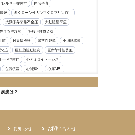
レルギー症候群​​
同名半盲
膵炎
多クローン性ガンマグロブリン血症
大動脈弁閉鎖不全症
大動脈縮窄症
性血管性浮腫
好酸球性食道炎
工肺
対策型検診
尋常性乾癬
小細胞肺癌
硬化症
巨細胞性動脈炎
巨赤芽球性貧血
ローゼ症候群
心アミロイドーシス
心筋梗塞
心肺蘇生
心臓MRI
急性前骨髄性白血病
急性大動脈解離
炎
急性腎障害
急性膵炎
急性虫垂炎
 疾患は？
性心内膜炎
感音性難聴
慢性好酸球性肺炎
ス症
慢性腎臓病
慢性膵炎
病
手根管症候群
抗CD19抗体
モニタリング
持続性知覚性姿勢誘発めまい
お知らせ
お問い合わせ
日本海裂頭条虫
日本紅斑熱
日本脳炎