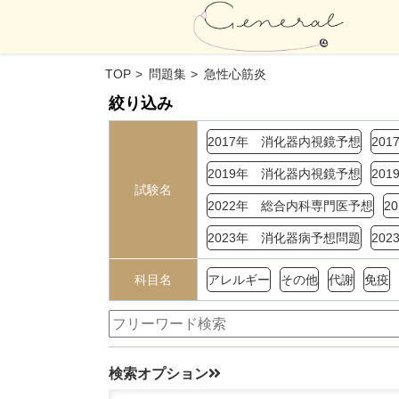
TOP
問題集
急性心筋炎
絞り込み
2017年 消化器内視鏡予想
20
2019年 消化器内視鏡予想
20
試験名
2022年 総合内科専門医予想
2
2023年 消化器病予想問題
20
科目名
アレルギー
その他
代謝
免疫
検索オプション