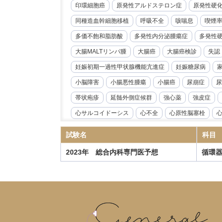
印環細胞癌
原発性アルドステロン症
原発性硬
同種造血幹細胞移植
呼吸不全
咳喘息
喫煙
多価不飽和脂肪酸
多発性内分泌腫瘍症
多発性
大腸MALTリンパ腫
大腸癌
大腸癌検診
失認
妊娠初期一過性甲状腺機能亢進症
妊娠糖尿病
小脳障害
小腸悪性腫瘍
小腸癌
尿崩症
尿
帯状疱疹
延髄外側症候群
強心薬
強皮症
心サルコイドーシス
心不全
心原性脳塞栓
心臓リハビリテーション
心臓冠動脈CT
心臓超
試験名
科目
急性好酸球性肺炎
急性心筋炎
急性心膜炎
2023年 総合内科専門医予想
循環
急性閉塞性化膿性胆管炎
急性骨髄性白血病
性
慢性心不全
慢性炎症性脱髄性多発根神経炎
慢
慢性血栓塞栓性肺高血圧症
慢性進行性肺アスペル
抗IL-6受容体抗体
抗NMDA受容体抗体脳炎
抗R
指定難病
播種性帯状疱疹
播種性血管内凝固症