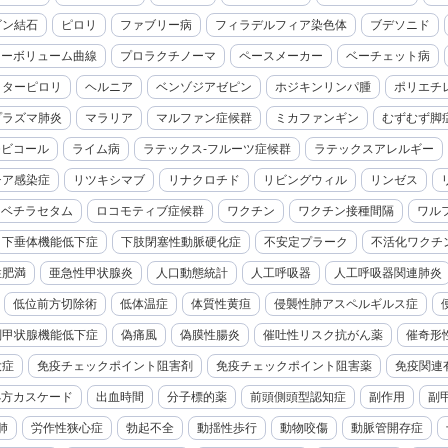
ビン結石
ピロリ
ファブリー病
フィラデルフィア染色体
ブデソニド
ローボリューム曲線
プロラクチノーマ
ペースメーカー
ベーチェット病
クターピロリ
ヘルニア
ベンゾジアゼピン
ホジキンリンパ腫
ポリエチ
プラズマ肺炎
マラリア
マルファン症候群
ミカファンギン
むずむず脚
モビコール
ライム病
ラテックス-フルーツ症候群
ラテックスアレルギー
チア感染症
リツキシマブ
リナクロチド
リビングウィル
リンゼス
レベチラセタム
ロコモティブ症候群
ワクチン
ワクチン接種間隔
ワル
下垂体機能低下症
下肢閉塞性動脈硬化症
不安定プラーク
不活化ワクチ
性肥満
亜急性甲状腺炎
人口動態統計
人工呼吸器
人工呼吸器関連肺炎
低位前方切除術
低体温症
体質性黄疸
侵襲性肺アスペルギルス症
副甲状腺機能低下症
偽痛風
偽膜性腸炎
催吐性リスク抗がん薬
催奇形
大症
免疫チェックポイント阻害剤
免疫チェックポイント阻害薬
免疫関連
処方カスケード
出血時間
分子標的薬
前頭側頭型認知症
副作用
副
肺
労作性狭心症
勃起不全
動揺性歩行
動物咬傷
動脈管開存症