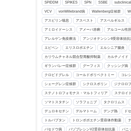
SPIDDM
SPIKES
SPN
SSBE
subclini
VCV
vonWillebrand病
Wallenberg症候群
W
アスピリン喘息
アスベスト
アスペルギルス
アミロイドーシス
アメーバ赤痢
アルコール性
アレルゲン免疫療法
アンジオテンシンII受容体拮抗
エピペン
エリスロポエチン
エルシニア腸炎
カリウムチャネル競合型胃酸抑制薬
カルチノイド
ギランバレー症候群
グーフィス
クッシング病
クロピドグレル
コールドポリペクトミー
コレ
シェーグレン症候群
シクロスポリン
ジクロロ
ステノトロフォモナス・マルトフィリア
ステロイ
ソマトスタチン
ソラフェニブ
タクロリムス
デュロキセチン
デルマトーム
デング熱
ド
トルバプタン
トロンボポエチン受容体作動薬
バセドウ病
バゾプレシンV2受容体拮抗薬
パニ