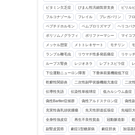
ビタミン欠乏症
びまん性汎細気管支炎
ビリル
フルコナゾール
フレイル
プレガバリン
フ
ペプチドホルモン
ペムブロリズマブ
ヘリコバ
ポリソムノグラフィ
ポリファーマシー
マイコ
メッケル憩室
メトトレキサート
モチリン
ランブル鞭毛虫
リウマチ性多発筋痛症
リケッ
ループス腎炎
レジオネラ
レプトスピラ症
下位運動ニューロン障害
下垂体前葉機能低下症
乾癬性関節炎
二次性副甲状腺機能亢進症
二次
伝導性失語
伝染性単核球症
低カルシウム血症
偽性Bartter症候群
偽性アルドステロン症
偽性
充実性偽乳頭状腫瘍
先天性胆道拡張症
先端巨
全身性強皮症
再生不良性貧血
冠動脈造影
副腎皮質癌
劇症1型糖尿病
劇症肝炎
加湿器