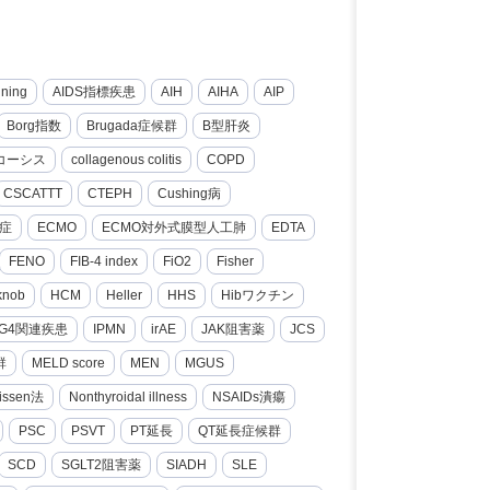
nning
AIDS指標疾患
AIH
AIHA
AIP
Borg指数
Brugada症候群
B型肝炎
コーシス
collagenous colitis
COPD
CSCATTT
CTEPH
Cushing病
症
ECMO
ECMO対外式膜型人工肺
EDTA
FENO
FIB-4 index
FiO2
Fisher
knob
HCM
Heller
HHS
Hibワクチン
gG4関連疾患
IPMN
irAE
JAK阻害薬
JCS
群
MELD score
MEN
MGUS
issen法
Nonthyroidal illness
NSAIDs潰瘍
PSC
PSVT
PT延長
QT延長症候群
SCD
SGLT2阻害薬
SIADH
SLE