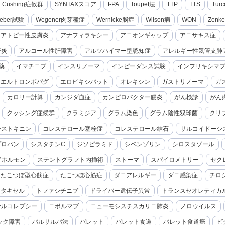
cal Cushing症候群
SYNTAXスコア
t-PA
Toupet法
TTP
TTS
Turc
eber試験
Wegener肉芽種症
Wernicke脳症
Wilson病
WON
Zenk
アトピー性皮膚炎
アナフィラキシー
アニオンギャップ
アニサキス症
肝炎
アルコール性肝障害
アルツハイマー型認知症
アレルギー性気管支肺
薬
イマチニブ
インスリノーマ
インピーダンス試験
インフリキシマ
エルトロンボパグ
エロビキシバット
オレキシン
ガストリノーマ
ガ
カロリー計算
カンジダ血症
カンピロバクター腸炎
がん検診
がん
クッシング症候群
クラミジア
グラム染色
グラム陰性双球菌
クリ
シストキニン
コレステロール塞栓症
コレステロール結石
サルコイドーシ
プロパン
シスタチンC
ジソピラミド
シベンゾリン
シロスタゾール
ドホルモン
ステントグラフト内挿術
ストーマ
スパイロメトリー
セク
たこつぼ型心筋症
たこつぼ心筋症
ダニアレルギー
ダニ感染症
チロ
セタキセル
トファシチニブ
ドライバー遺伝子異常
トランスセオレティカ
ナルコレプシー
ニボルマブ
ニューモシスチスカリニ肺炎
ノロウイルス
ック障害
バルサルバ法
バレット
バレット食道
バレット食道癌
ビ