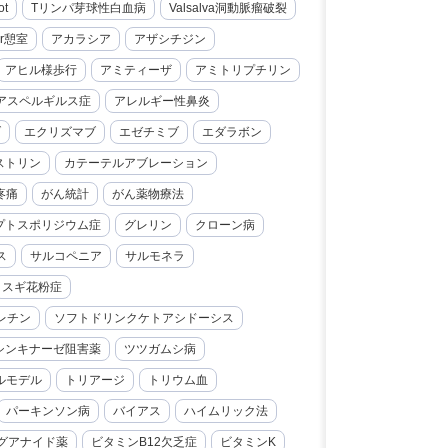
ot
Tリンパ芽球性白血病
Valsalva洞動脈瘤破裂
er憩室
アカラシア
アザシチジン
アヒル様歩行
アミティーザ
アミトリプチリン
アスペルギルス症
アレルギー性鼻炎
ブ
エクリズマブ
エゼチミブ
エダラボン
ストリン
カテーテルアブレーション
疼痛
がん統計
がん薬物療法
プトスポリジウム症
グレリン
クローン病
ス
サルコペニア
サルモネラ
スギ花粉症
レチン
ソフトドリンクケトアシドーシス
シンキナーゼ阻害薬
ツツガムシ病
ルモデル
トリアージ
トリウム血
パーキンソン病
バイアス
ハイムリック法
グアナイド薬
ビタミンB12欠乏症
ビタミンK