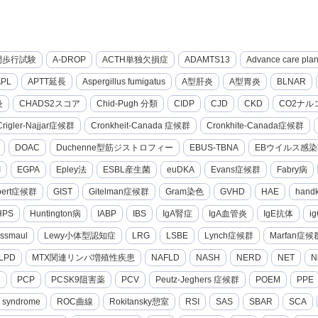
間歩行試験
A-DROP
ACTH単独欠損症
ADAMTS13
Advance care pla
APL
APTT延長
Aspergillus fumigatus
A型肝炎
A型胃炎
BLNAR
炎
CHADS2スコア
Chid-Pugh 分類
CIDP
CJD
CKD
CO2ナル
Crigler-Najjar症候群
Cronkheit-Canada 症候群
Cronkhite-Canada症候群
DOAC
Duchenne型筋ジストロフィー
EBUS-TBNA
EBウイルス感染
I
EGPA
Epley法
ESBL産生菌
euDKA
Evans症候群
Fabry病
lbert症候群
GIST
Gitelman症候群
Gram染色
GVHD
HAE
hand
HPS
Huntington病
IABP
IBS
IgA腎症
IgA血管炎
IgE抗体
i
ssmaul
Lewy小体型認知症
LRG
LSBE
Lynch症候群
Marfan症候
LPD
MTX関連リンパ増殖性疾患
NAFLD
NASH
NERD
NET
N
2
PCP
PCSK9阻害薬
PCV
Peutz-Jeghers 症候群
POEM
PPE
g syndrome
ROC曲線
Rokitansky憩室
RSI
SAS
SBAR
SCA