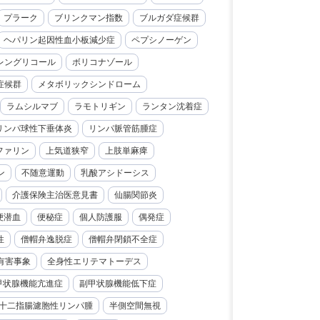
プラーク
ブリンクマン指数
ブルガダ症候群
ヘパリン起因性血小板減少症
ペプシノーゲン
レングリコール
ボリコナゾール
症候群
メタボリックシンドローム
ラムシルマブ
ラモトリギン
ランタン沈着症
リンパ球性下垂体炎
リンパ脈管筋腫症
ファリン
上気道狭窄
上肢単麻痺
ン
不随意運動
乳酸アシドーシス
介護保険主治医意見書
仙腸関節炎
便潜血
便秘症
個人防護服
偶発症
性
僧帽弁逸脱症
僧帽弁閉鎖不全症
有害事象
全身性エリテマトーデス
甲状腺機能亢進症
副甲状腺機能低下症
十二指腸濾胞性リンパ腫
半側空間無視