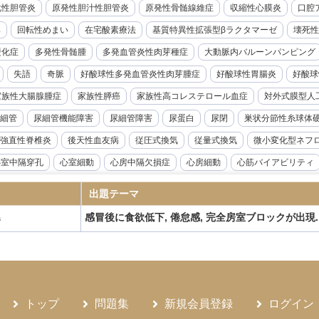
化性胆管炎
原発性胆汁性胆管炎
原発性骨髄線維症
収縮性心膜炎
口腔ア
率
回転性めまい
在宅酸素療法
基質特異性拡張型βラクタマーゼ
壊死性
硬化症
多発性骨髄腫
多発血管炎性肉芽種症
大動脈内バルーンパンピング
失語
奇脈
好酸球性多発血管炎性肉芽腫症
好酸球性胃腸炎
好酸球
家族性大腸腺腫症
家族性膵癌
家族性高コレステロール血症
対外式膜型人
細管
尿細管機能障害
尿細管障害
尿蛋白
尿閉
巣状分節性糸球体
強直性脊椎炎
後天性血友病
従圧式換気
従量式換気
微小変化型ネフ
心室中隔穿孔
心室細動
心房中隔欠損症
心房細動
心筋バイアビリティ
音波検査
急性リンパ性白血病
急性上腸管脈動脈閉塞症
急性前立腺炎
出題テーマ
急性溶血性輸血副作用
急性肝不全
急性胆嚢炎
急性胆管炎
急性腎盂腎
感冒後に食欲低下, 倦怠感, 完全房室ブロックが出現.
器
腺機能低下症
悪性症候群
悪性胸膜中皮腫
悪性腎硬化症
感度
感染
性炎症性脱髄性多発神経炎
慢性硬膜下血腫
慢性肝炎
慢性肺アスペルギル
ギルス症
慢性骨髄性白血病
成人Still病
成人T細胞白血病
成人スティル
ANKL抗体製剤
抗てんかん薬
抗不整脈薬
抗血小板薬
持続グルコース
トップ
問題集
新規会員登録
ログイン
候群
敗血症
新型コロナウイルス感染症
新鮮凍結血漿
日本住血吸虫