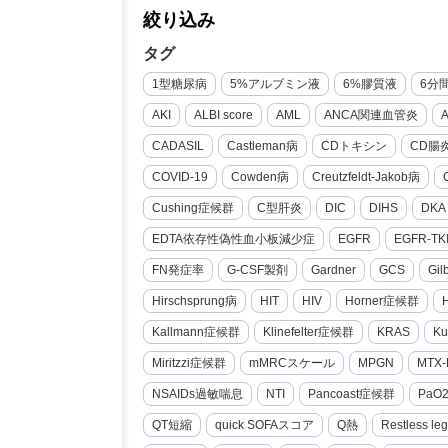
絞り込み
タグ
1型糖尿病
5%アルブミン液
6%膠質液
6分
AKI
ALBI score
AML
ANCA関連血管炎
CADASIL
Castleman病
CDトキシン
CD腸
COVID-19
Cowden病
Creutzfeldt-Jakob病
Cushing症候群
C型肝炎
DIC
DIHS
DKA
EDTA依存性偽性血小板減少症
EGFR
EGFR-TK
FN発症率
G-CSF製剤
Gardner
GCS
Gi
Hirschsprung病
HIT
HIV
Horner症候群
Kallmann症候群
Klinefelter症候群
KRAS
Ku
Miritzzi症候群
mMRCスケール
MPGN
MTX-
NSAIDs過敏喘息
NTI
Pancoast症候群
PaO
QT短縮
quick SOFAスコア
Q熱
Restless le