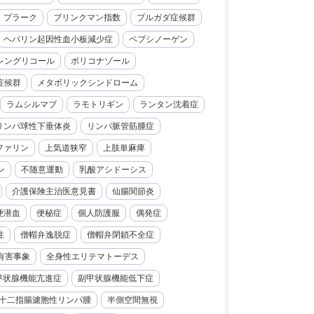
プラーク
ブリンクマン指数
ブルガダ症候群
ヘパリン起因性血小板減少症
ペプシノーゲン
レングリコール
ボリコナゾール
症候群
メタボリックシンドローム
ラムシルマブ
ラモトリギン
ランタン沈着症
リンパ球性下垂体炎
リンパ脈管筋腫症
ファリン
上気道狭窄
上肢単麻痺
ン
不随意運動
乳酸アシドーシス
介護保険主治医意見書
仙腸関節炎
便潜血
便秘症
個人防護服
偶発症
性
僧帽弁逸脱症
僧帽弁閉鎖不全症
有害事象
全身性エリテマトーデス
甲状腺機能亢進症
副甲状腺機能低下症
十二指腸濾胞性リンパ腫
半側空間無視