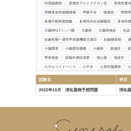
印環細胞癌
原発性アルドステロン症
原発性硬
同種造血幹細胞移植
呼吸不全
咳喘息
喫煙
多価不飽和脂肪酸
多発性内分泌腫瘍症
多発性
大腸MALTリンパ腫
大腸癌
大腸癌検診
失認
妊娠初期一過性甲状腺機能亢進症
妊娠糖尿病
小脳障害
小腸悪性腫瘍
小腸癌
尿崩症
尿
帯状疱疹
延髄外側症候群
強心薬
強皮症
心サルコイドーシス
心不全
心原性脳塞栓
心臓リハビリテーション
心臓冠動脈CT
心臓超
試験名
科目
急性好酸球性肺炎
急性心筋炎
急性心膜炎
2022年10月 消化器病予想問題
消化
急性閉塞性化膿性胆管炎
急性骨髄性白血病
性
慢性心不全
慢性炎症性脱髄性多発根神経炎
慢
慢性血栓塞栓性肺高血圧症
慢性進行性肺アスペル
抗IL-6受容体抗体
抗NMDA受容体抗体脳炎
抗R
指定難病
播種性帯状疱疹
播種性血管内凝固症