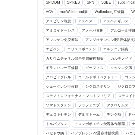
SPIDDM
SPIKES
SPN
SSBE
subclini
VCV
vonWillebrand病
Wallenberg症候群
W
アスピリン喘息
アスベスト
アスペルギルス
アミロイドーシス
アメーバ赤痢
アルコール性
アレルゲン免疫療法
アンジオテンシンII受容体拮抗
エピペン
エリスロポエチン
エルシニア腸炎
カリウムチャネル競合型胃酸抑制薬
カルチノイド
ギランバレー症候群
グーフィス
クッシング病
クロピドグレル
コールドポリペクトミー
コレ
シェーグレン症候群
シクロスポリン
ジクロロ
ステノトロフォモナス・マルトフィリア
ステロイ
ソマトスタチン
ソラフェニブ
タクロリムス
デュロキセチン
デルマトーム
デング熱
ド
トルバプタン
トロンボポエチン受容体作動薬
バセドウ病
バゾプレシンV2受容体拮抗薬
パニ