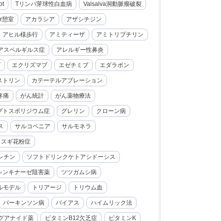
ot
Tリンパ芽球性白血病
Valsalva洞動脈瘤破裂
er憩室
アカラシア
アザシチジン
アヒル様歩行
アミティーザ
アミトリプチリン
アスペルギルス症
アレルギー性鼻炎
ブ
エクリズマブ
エゼチミブ
エダラボン
ストリン
カテーテルアブレーション
疼痛
がん統計
がん薬物療法
プトスポリジウム症
グレリン
クローン病
ス
サルコペニア
サルモネラ
スギ花粉症
レチン
ソフトドリンクケトアシドーシス
シンキナーゼ阻害薬
ツツガムシ病
ルモデル
トリアージ
トリウム血
パーキンソン病
バイアス
ハイムリック法
グアナイド薬
ビタミンB12欠乏症
ビタミンK