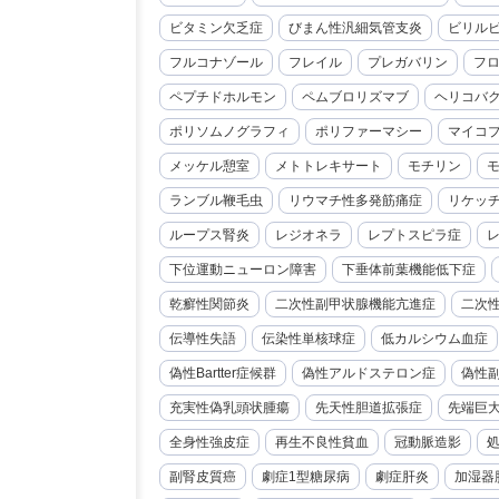
ビタミン欠乏症
びまん性汎細気管支炎
ビリル
フルコナゾール
フレイル
プレガバリン
フ
ペプチドホルモン
ペムブロリズマブ
ヘリコバ
ポリソムノグラフィ
ポリファーマシー
マイコ
メッケル憩室
メトトレキサート
モチリン
ランブル鞭毛虫
リウマチ性多発筋痛症
リケッ
ループス腎炎
レジオネラ
レプトスピラ症
下位運動ニューロン障害
下垂体前葉機能低下症
乾癬性関節炎
二次性副甲状腺機能亢進症
二次
伝導性失語
伝染性単核球症
低カルシウム血症
偽性Bartter症候群
偽性アルドステロン症
偽性
充実性偽乳頭状腫瘍
先天性胆道拡張症
先端巨
全身性強皮症
再生不良性貧血
冠動脈造影
副腎皮質癌
劇症1型糖尿病
劇症肝炎
加湿器