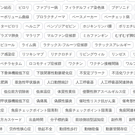
ビン結石
ピロリ
ファブリー病
フィラデルフィア染色体
ブデソニド
ローボリューム曲線
プロラクチノーマ
ペースメーカー
ベーチェット病
クターピロリ
ヘルニア
ベンゾジアゼピン
ホジキンリンパ腫
ポリエチ
プラズマ肺炎
マラリア
マルファン症候群
ミカファンギン
むずむず脚
モビコール
ライム病
ラテックス-フルーツ症候群
ラテックスアレルギー
チア感染症
リツキシマブ
リナクロチド
リビングウィル
リンゼス
レベチラセタム
ロコモティブ症候群
ワクチン
ワクチン接種間隔
ワル
下垂体機能低下症
下肢閉塞性動脈硬化症
不安定プラーク
不活化ワクチ
性肥満
亜急性甲状腺炎
人口動態統計
人工呼吸器
人工呼吸器関連肺炎
低位前方切除術
低体温症
体質性黄疸
侵襲性肺アスペルギルス症
副甲状腺機能低下症
偽痛風
偽膜性腸炎
催吐性リスク抗がん薬
催奇形
大症
免疫チェックポイント阻害剤
免疫チェックポイント阻害薬
免疫関連
処方カスケード
出血時間
分子標的薬
前頭側頭型認知症
副作用
副
肺
労作性狭心症
勃起不全
動揺性歩行
動物咬傷
動脈管開存症