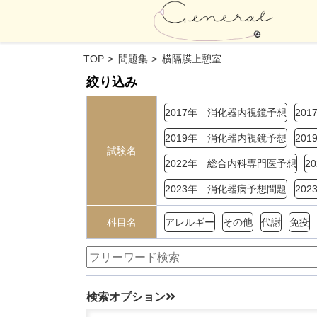
TOP
問題集
横隔膜上憩室
絞り込み
2017年 消化器内視鏡予想
20
2019年 消化器内視鏡予想
20
試験名
2022年 総合内科専門医予想
2
2023年 消化器病予想問題
20
科目名
アレルギー
その他
代謝
免疫
検索オプション