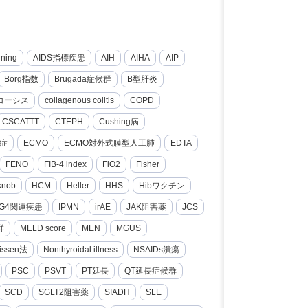
nning
AIDS指標疾患
AIH
AIHA
AIP
Borg指数
Brugada症候群
B型肝炎
コーシス
collagenous colitis
COPD
CSCATTT
CTEPH
Cushing病
症
ECMO
ECMO対外式膜型人工肺
EDTA
FENO
FIB-4 index
FiO2
Fisher
knob
HCM
Heller
HHS
Hibワクチン
gG4関連疾患
IPMN
irAE
JAK阻害薬
JCS
群
MELD score
MEN
MGUS
issen法
Nonthyroidal illness
NSAIDs潰瘍
PSC
PSVT
PT延長
QT延長症候群
SCD
SGLT2阻害薬
SIADH
SLE