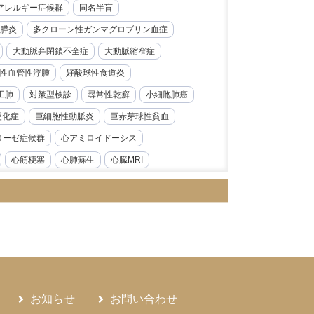
レルギー症候群​​
同名半盲
膵炎
多クローン性ガンマグロブリン血症
大動脈弁閉鎖不全症
大動脈縮窄症
性血管性浮腫
好酸球性食道炎
工肺
対策型検診
尋常性乾癬
小細胞肺癌
硬化症
巨細胞性動脈炎
巨赤芽球性貧血
ローゼ症候群
心アミロイドーシス
心筋梗塞
心肺蘇生
心臓MRI
急性前骨髄性白血病
急性大動脈解離
炎
急性腎障害
急性膵炎
急性虫垂炎
性心内膜炎
感音性難聴
慢性好酸球性肺炎
ス症
慢性腎臓病
慢性膵炎
病
手根管症候群
抗CD19抗体
モニタリング
持続性知覚性姿勢誘発めまい
お知らせ
お問い合わせ
日本海裂頭条虫
日本紅斑熱
日本脳炎