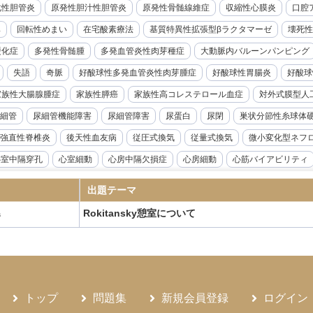
化性胆管炎
原発性胆汁性胆管炎
原発性骨髄線維症
収縮性心膜炎
口腔ア
率
回転性めまい
在宅酸素療法
基質特異性拡張型βラクタマーゼ
壊死性
硬化症
多発性骨髄腫
多発血管炎性肉芽種症
大動脈内バルーンパンピング
失語
奇脈
好酸球性多発血管炎性肉芽腫症
好酸球性胃腸炎
好酸球
家族性大腸腺腫症
家族性膵癌
家族性高コレステロール血症
対外式膜型人
細管
尿細管機能障害
尿細管障害
尿蛋白
尿閉
巣状分節性糸球体
強直性脊椎炎
後天性血友病
従圧式換気
従量式換気
微小変化型ネフ
心室中隔穿孔
心室細動
心房中隔欠損症
心房細動
心筋バイアビリティ
音波検査
急性リンパ性白血病
急性上腸管脈動脈閉塞症
急性前立腺炎
出題テーマ
急性溶血性輸血副作用
急性肝不全
急性胆嚢炎
急性胆管炎
急性腎盂腎
Rokitansky憩室について
器
腺機能低下症
悪性症候群
悪性胸膜中皮腫
悪性腎硬化症
感度
感染
性炎症性脱髄性多発神経炎
慢性硬膜下血腫
慢性肝炎
慢性肺アスペルギル
ギルス症
慢性骨髄性白血病
成人Still病
成人T細胞白血病
成人スティル
ANKL抗体製剤
抗てんかん薬
抗不整脈薬
抗血小板薬
持続グルコース
トップ
問題集
新規会員登録
ログイン
候群
敗血症
新型コロナウイルス感染症
新鮮凍結血漿
日本住血吸虫