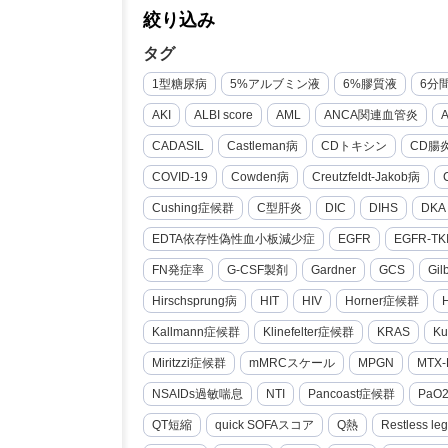
絞り込み
タグ
1型糖尿病
5%アルブミン液
6%膠質液
6分
AKI
ALBI score
AML
ANCA関連血管炎
CADASIL
Castleman病
CDトキシン
CD腸
COVID-19
Cowden病
Creutzfeldt-Jakob病
Cushing症候群
C型肝炎
DIC
DIHS
DKA
EDTA依存性偽性血小板減少症
EGFR
EGFR-TK
FN発症率
G-CSF製剤
Gardner
GCS
Gi
Hirschsprung病
HIT
HIV
Horner症候群
Kallmann症候群
Klinefelter症候群
KRAS
Ku
Miritzzi症候群
mMRCスケール
MPGN
MTX-
NSAIDs過敏喘息
NTI
Pancoast症候群
PaO
QT短縮
quick SOFAスコア
Q熱
Restless le