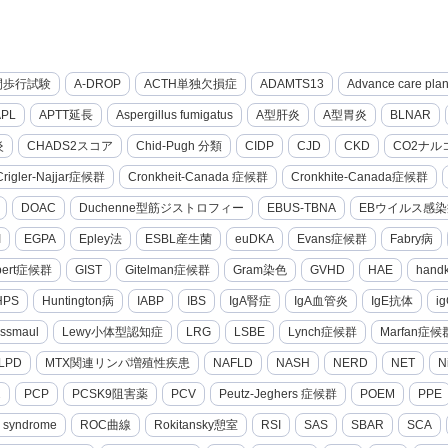
間歩行試験
A-DROP
ACTH単独欠損症
ADAMTS13
Advance care pla
APL
APTT延長
Aspergillus fumigatus
A型肝炎
A型胃炎
BLNAR
炎
CHADS2スコア
Chid-Pugh 分類
CIDP
CJD
CKD
CO2ナル
Crigler-Najjar症候群
Cronkheit-Canada 症候群
Cronkhite-Canada症候群
DOAC
Duchenne型筋ジストロフィー
EBUS-TBNA
EBウイルス感染
I
EGPA
Epley法
ESBL産生菌
euDKA
Evans症候群
Fabry病
lbert症候群
GIST
Gitelman症候群
Gram染色
GVHD
HAE
hand
HPS
Huntington病
IABP
IBS
IgA腎症
IgA血管炎
IgE抗体
i
ssmaul
Lewy小体型認知症
LRG
LSBE
Lynch症候群
Marfan症候
LPD
MTX関連リンパ増殖性疾患
NAFLD
NASH
NERD
NET
N
2
PCP
PCSK9阻害薬
PCV
Peutz-Jeghers 症候群
POEM
PPE
g syndrome
ROC曲線
Rokitansky憩室
RSI
SAS
SBAR
SCA