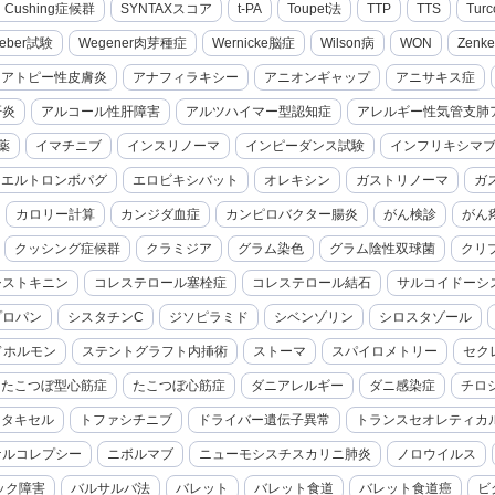
cal Cushing症候群
SYNTAXスコア
t-PA
Toupet法
TTP
TTS
Turc
eber試験
Wegener肉芽種症
Wernicke脳症
Wilson病
WON
Zenk
アトピー性皮膚炎
アナフィラキシー
アニオンギャップ
アニサキス症
肝炎
アルコール性肝障害
アルツハイマー型認知症
アレルギー性気管支肺
薬
イマチニブ
インスリノーマ
インピーダンス試験
インフリキシマ
エルトロンボパグ
エロビキシバット
オレキシン
ガストリノーマ
ガ
カロリー計算
カンジダ血症
カンピロバクター腸炎
がん検診
がん
クッシング症候群
クラミジア
グラム染色
グラム陰性双球菌
クリ
シストキニン
コレステロール塞栓症
コレステロール結石
サルコイドーシ
プロパン
シスタチンC
ジソピラミド
シベンゾリン
シロスタゾール
ドホルモン
ステントグラフト内挿術
ストーマ
スパイロメトリー
セク
たこつぼ型心筋症
たこつぼ心筋症
ダニアレルギー
ダニ感染症
チロ
セタキセル
トファシチニブ
ドライバー遺伝子異常
トランスセオレティカ
ナルコレプシー
ニボルマブ
ニューモシスチスカリニ肺炎
ノロウイルス
ック障害
バルサルバ法
バレット
バレット食道
バレット食道癌
ビ