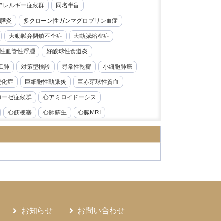
レルギー症候群​​
同名半盲
膵炎
多クローン性ガンマグロブリン血症
大動脈弁閉鎖不全症
大動脈縮窄症
性血管性浮腫
好酸球性食道炎
工肺
対策型検診
尋常性乾癬
小細胞肺癌
硬化症
巨細胞性動脈炎
巨赤芽球性貧血
ローゼ症候群
心アミロイドーシス
心筋梗塞
心肺蘇生
心臓MRI
急性前骨髄性白血病
急性大動脈解離
炎
急性腎障害
急性膵炎
急性虫垂炎
性心内膜炎
感音性難聴
慢性好酸球性肺炎
ス症
慢性腎臓病
慢性膵炎
病
手根管症候群
抗CD19抗体
モニタリング
持続性知覚性姿勢誘発めまい
お知らせ
お問い合わせ
日本海裂頭条虫
日本紅斑熱
日本脳炎