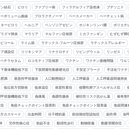
ビン結石
ピロリ
ファブリー病
フィラデルフィア染色体
ブデソニド
ローボリューム曲線
プロラクチノーマ
ペースメーカー
ベーチェット病
クターピロリ
ヘルニア
ベンゾジアゼピン
ホジキンリンパ腫
ポリエチ
プラズマ肺炎
マラリア
マルファン症候群
ミカファンギン
むずむず脚
モビコール
ライム病
ラテックス-フルーツ症候群
ラテックスアレルギー
チア感染症
リツキシマブ
リナクロチド
リビングウィル
リンゼス
レベチラセタム
ロコモティブ症候群
ワクチン
ワクチン接種間隔
ワル
下垂体機能低下症
下肢閉塞性動脈硬化症
不安定プラーク
不活化ワクチ
性肥満
亜急性甲状腺炎
人口動態統計
人工呼吸器
人工呼吸器関連肺炎
低位前方切除術
低体温症
体質性黄疸
侵襲性肺アスペルギルス症
副甲状腺機能低下症
偽痛風
偽膜性腸炎
催吐性リスク抗がん薬
催奇形
大症
免疫チェックポイント阻害剤
免疫チェックポイント阻害薬
免疫関連
処方カスケード
出血時間
分子標的薬
前頭側頭型認知症
副作用
副
肺
労作性狭心症
勃起不全
動揺性歩行
動物咬傷
動脈管開存症