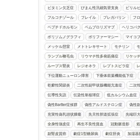
ビタミン欠乏症
びまん性汎細気管支炎
ビリル
フルコナゾール
フレイル
プレガバリン
フ
ペプチドホルモン
ペムブロリズマブ
ヘリコバ
ポリソムノグラフィ
ポリファーマシー
マイコ
メッケル憩室
メトトレキサート
モチリン
ランブル鞭毛虫
リウマチ性多発筋痛症
リケッ
ループス腎炎
レジオネラ
レプトスピラ症
下位運動ニューロン障害
下垂体前葉機能低下症
乾癬性関節炎
二次性副甲状腺機能亢進症
二次
伝導性失語
伝染性単核球症
低カルシウム血症
偽性Bartter症候群
偽性アルドステロン症
偽性
充実性偽乳頭状腫瘍
先天性胆道拡張症
先端巨
全身性強皮症
再生不良性貧血
冠動脈造影
副腎皮質癌
劇症1型糖尿病
劇症肝炎
加湿器