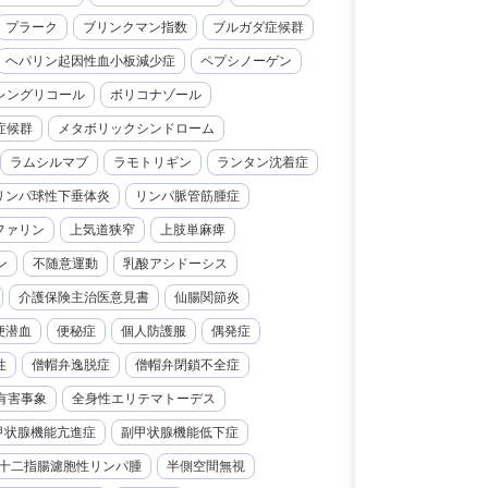
プラーク
ブリンクマン指数
ブルガダ症候群
ヘパリン起因性血小板減少症
ペプシノーゲン
レングリコール
ボリコナゾール
症候群
メタボリックシンドローム
ラムシルマブ
ラモトリギン
ランタン沈着症
リンパ球性下垂体炎
リンパ脈管筋腫症
ファリン
上気道狭窄
上肢単麻痺
ン
不随意運動
乳酸アシドーシス
介護保険主治医意見書
仙腸関節炎
便潜血
便秘症
個人防護服
偶発症
性
僧帽弁逸脱症
僧帽弁閉鎖不全症
有害事象
全身性エリテマトーデス
甲状腺機能亢進症
副甲状腺機能低下症
十二指腸濾胞性リンパ腫
半側空間無視