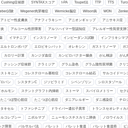
cal Cushing症候群
SYNTAXスコア
t-PA
Toupet法
TTP
TTS
Turc
eber試験
Wegener肉芽種症
Wernicke脳症
Wilson病
WON
Zenk
アトピー性皮膚炎
アナフィラキシー
アニオンギャップ
アニサキス症
肝炎
アルコール性肝障害
アルツハイマー型認知症
アレルギー性気管支肺
薬
イマチニブ
インスリノーマ
インピーダンス試験
インフリキシマ
エルトロンボパグ
エロビキシバット
オレキシン
ガストリノーマ
ガ
カロリー計算
カンジダ血症
カンピロバクター腸炎
がん検診
がん
クッシング症候群
クラミジア
グラム染色
グラム陰性双球菌
クリ
シストキニン
コレステロール塞栓症
コレステロール結石
サルコイドーシ
プロパン
シスタチンC
ジソピラミド
シベンゾリン
シロスタゾール
ドホルモン
ステントグラフト内挿術
ストーマ
スパイロメトリー
セク
たこつぼ型心筋症
たこつぼ心筋症
ダニアレルギー
ダニ感染症
チロ
セタキセル
トファシチニブ
ドライバー遺伝子異常
トランスセオレティカ
ナルコレプシー
ニボルマブ
ニューモシスチスカリニ肺炎
ノロウイルス
ック障害
バルサルバ法
バレット
バレット食道
バレット食道癌
ビ