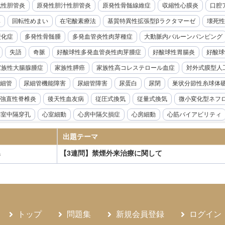
化性胆管炎
原発性胆汁性胆管炎
原発性骨髄線維症
収縮性心膜炎
口腔ア
率
回転性めまい
在宅酸素療法
基質特異性拡張型βラクタマーゼ
壊死性
硬化症
多発性骨髄腫
多発血管炎性肉芽種症
大動脈内バルーンパンピング
失語
奇脈
好酸球性多発血管炎性肉芽腫症
好酸球性胃腸炎
好酸球
家族性大腸腺腫症
家族性膵癌
家族性高コレステロール血症
対外式膜型人
細管
尿細管機能障害
尿細管障害
尿蛋白
尿閉
巣状分節性糸球体
強直性脊椎炎
後天性血友病
従圧式換気
従量式換気
微小変化型ネフ
心室中隔穿孔
心室細動
心房中隔欠損症
心房細動
心筋バイアビリティ
音波検査
急性リンパ性白血病
急性上腸管脈動脈閉塞症
急性前立腺炎
出題テーマ
急性溶血性輸血副作用
急性肝不全
急性胆嚢炎
急性胆管炎
急性腎盂腎
【3連問】禁煙外来治療に関して
器
腺機能低下症
悪性症候群
悪性胸膜中皮腫
悪性腎硬化症
感度
感染
性炎症性脱髄性多発神経炎
慢性硬膜下血腫
慢性肝炎
慢性肺アスペルギル
ギルス症
慢性骨髄性白血病
成人Still病
成人T細胞白血病
成人スティル
ANKL抗体製剤
抗てんかん薬
抗不整脈薬
抗血小板薬
持続グルコース
トップ
問題集
新規会員登録
ログイン
候群
敗血症
新型コロナウイルス感染症
新鮮凍結血漿
日本住血吸虫