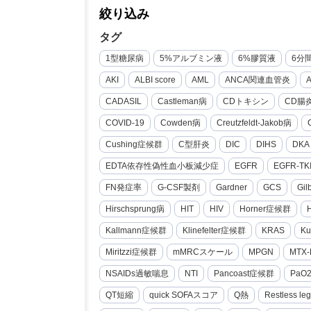
絞り込み
タグ
1型糖尿病
5%アルブミン液
6%膠質液
6分
AKI
ALBI score
AML
ANCA関連血管炎
CADASIL
Castleman病
CDトキシン
CD腸
COVID-19
Cowden病
Creutzfeldt-Jakob病
Cushing症候群
C型肝炎
DIC
DIHS
DKA
EDTA依存性偽性血小板減少症
EGFR
EGFR-TK
FN発症率
G-CSF製剤
Gardner
GCS
Gi
Hirschsprung病
HIT
HIV
Horner症候群
Kallmann症候群
Klinefelter症候群
KRAS
Ku
Miritzzi症候群
mMRCスケール
MPGN
MTX-
NSAIDs過敏喘息
NTI
Pancoast症候群
PaO
QT短縮
quick SOFAスコア
Q熱
Restless le