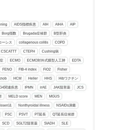
nning
AIDS指標疾患
AIH
AIHA
AIP
Borg指数
Brugada症候群
B型肝炎
コーシス
collagenous colitis
COPD
CSCATTT
CTEPH
Cushing病
症
ECMO
ECMO対外式膜型人工肺
EDTA
FENO
FIB-4 index
FiO2
Fisher
knob
HCM
Heller
HHS
Hibワクチン
gG4関連疾患
IPMN
irAE
JAK阻害薬
JCS
群
MELD score
MEN
MGUS
issen法
Nonthyroidal illness
NSAIDs潰瘍
PSC
PSVT
PT延長
QT延長症候群
SCD
SGLT2阻害薬
SIADH
SLE