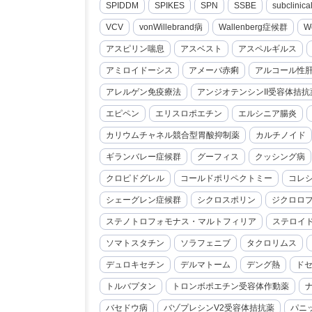
SPIDDM
SPIKES
SPN
SSBE
subclini
VCV
vonWillebrand病
Wallenberg症候群
W
アスピリン喘息
アスベスト
アスペルギルス
アミロイドーシス
アメーバ赤痢
アルコール性
アレルゲン免疫療法
アンジオテンシンII受容体拮抗
エピペン
エリスロポエチン
エルシニア腸炎
カリウムチャネル競合型胃酸抑制薬
カルチノイド
ギランバレー症候群
グーフィス
クッシング病
クロピドグレル
コールドポリペクトミー
コレ
シェーグレン症候群
シクロスポリン
ジクロロ
ステノトロフォモナス・マルトフィリア
ステロイ
ソマトスタチン
ソラフェニブ
タクロリムス
デュロキセチン
デルマトーム
デング熱
ド
トルバプタン
トロンボポエチン受容体作動薬
バセドウ病
バゾプレシンV2受容体拮抗薬
パニ