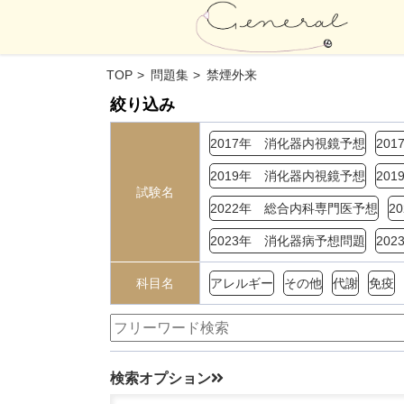
TOP
問題集
禁煙外来
絞り込み
2017年 消化器内視鏡予想
20
2019年 消化器内視鏡予想
20
試験名
2022年 総合内科専門医予想
2
2023年 消化器病予想問題
20
科目名
アレルギー
その他
代謝
免疫
検索オプション