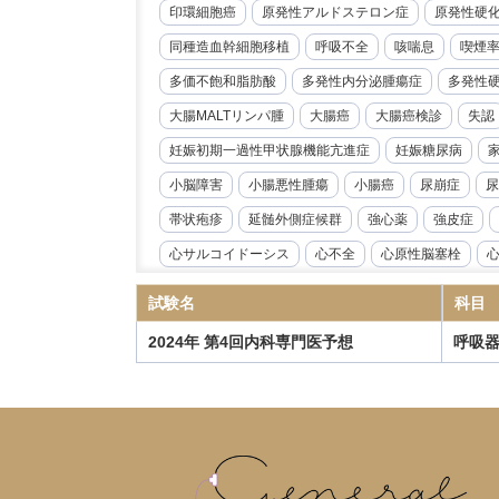
印環細胞癌
原発性アルドステロン症
原発性硬
同種造血幹細胞移植
呼吸不全
咳喘息
喫煙
多価不飽和脂肪酸
多発性内分泌腫瘍症
多発性
大腸MALTリンパ腫
大腸癌
大腸癌検診
失認
妊娠初期一過性甲状腺機能亢進症
妊娠糖尿病
小脳障害
小腸悪性腫瘍
小腸癌
尿崩症
尿
帯状疱疹
延髄外側症候群
強心薬
強皮症
心サルコイドーシス
心不全
心原性脳塞栓
心臓リハビリテーション
心臓冠動脈CT
心臓超
試験名
科目
急性好酸球性肺炎
急性心筋炎
急性心膜炎
2024年 第4回内科専門医予想
呼吸
急性閉塞性化膿性胆管炎
急性骨髄性白血病
性
慢性心不全
慢性炎症性脱髄性多発根神経炎
慢
慢性血栓塞栓性肺高血圧症
慢性進行性肺アスペル
抗IL-6受容体抗体
抗NMDA受容体抗体脳炎
抗R
指定難病
播種性帯状疱疹
播種性血管内凝固症