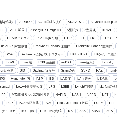
間歩行試験
A-DROP
ACTH単独欠損症
ADAMTS13
Advance care pla
APL
APTT延長
Aspergillus fumigatus
A型肝炎
A型胃炎
BLNAR
炎
CHADS2スコア
Chid-Pugh 分類
CIDP
CJD
CKD
CO2ナル
Crigler-Najjar症候群
Cronkheit-Canada 症候群
Cronkhite-Canada症候群
DOAC
Duchenne型筋ジストロフィー
EBUS-TBNA
EBウイルス感染
I
EGPA
Epley法
ESBL産生菌
euDKA
Evans症候群
Fabry病
lbert症候群
GIST
Gitelman症候群
Gram染色
GVHD
HAE
hand
HPS
Huntington病
IABP
IBS
IgA腎症
IgA血管炎
IgE抗体
i
ssmaul
Lewy小体型認知症
LRG
LSBE
Lynch症候群
Marfan症候
LPD
MTX関連リンパ増殖性疾患
NAFLD
NASH
NERD
NET
N
2
PCP
PCSK9阻害薬
PCV
Peutz-Jeghers 症候群
POEM
PPE
g syndrome
ROC曲線
Rokitansky憩室
RSI
SAS
SBAR
SCA