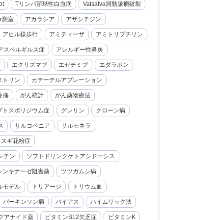
ot
Tリンパ芽球性白血病
Valsalva洞動脈瘤破裂
er憩室
アカラシア
アザシチジン
アヒル様歩行
アミティーザ
アミトリプチリン
アスペルギルス症
アレルギー性鼻炎
ブ
エクリズマブ
エゼチミブ
エダラボン
ストリン
カテーテルアブレーション
疼痛
がん統計
がん薬物療法
プトスポリジウム症
グレリン
クローン病
ス
サルコペニア
サルモネラ
スギ花粉症
レチン
ソフトドリンクケトアシドーシス
シンキナーゼ阻害薬
ツツガムシ病
ルモデル
トリアージ
トリウム血
パーキンソン病
バイアス
ハイムリック法
グアナイド薬
ビタミンB12欠乏症
ビタミンK