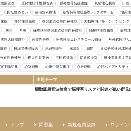
化性胆管炎
原発性胆汁性胆管炎
原発性骨髄線維症
収縮性心膜炎
口腔ア
率
回転性めまい
在宅酸素療法
基質特異性拡張型βラクタマーゼ
壊死性
硬化症
多発性骨髄腫
多発血管炎性肉芽種症
大動脈内バルーンパンピング
失語
奇脈
好酸球性多発血管炎性肉芽腫症
好酸球性胃腸炎
好酸球
家族性大腸腺腫症
家族性膵癌
家族性高コレステロール血症
対外式膜型人
細管
尿細管機能障害
尿細管障害
尿蛋白
尿閉
巣状分節性糸球体
強直性脊椎炎
後天性血友病
従圧式換気
従量式換気
微小変化型ネフ
心室中隔穿孔
心室細動
心房中隔欠損症
心房細動
心筋バイアビリティ
音波検査
急性リンパ性白血病
急性上腸管脈動脈閉塞症
急性前立腺炎
出題テーマ
急性溶血性輸血副作用
急性肝不全
急性胆嚢炎
急性胆管炎
急性腎盂腎
頸動脈超音波検査で脳梗塞リスクと関連が低い所見
腺機能低下症
悪性症候群
悪性胸膜中皮腫
悪性腎硬化症
感度
感染
性炎症性脱髄性多発神経炎
慢性硬膜下血腫
慢性肝炎
慢性肺アスペルギル
ギルス症
慢性骨髄性白血病
成人Still病
成人T細胞白血病
成人スティル
ANKL抗体製剤
抗てんかん薬
抗不整脈薬
抗血小板薬
持続グルコース
トップ
問題集
新規会員登録
ログイン
候群
敗血症
新型コロナウイルス感染症
新鮮凍結血漿
日本住血吸虫