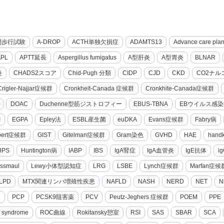
間歩行試験
A-DROP
ACTH単独欠損症
ADAMTS13
Advance care pla
APL
APTT延長
Aspergillus fumigatus
A型肝炎
A型胃炎
BLNAR
炎
CHADS2スコア
Chid-Pugh 分類
CIDP
CJD
CKD
CO2ナル
Crigler-Najjar症候群
Cronkheit-Canada 症候群
Cronkhite-Canada症候群
DOAC
Duchenne型筋ジストロフィー
EBUS-TBNA
EBウイルス感染
I
EGPA
Epley法
ESBL産生菌
euDKA
Evans症候群
Fabry病
lbert症候群
GIST
Gitelman症候群
Gram染色
GVHD
HAE
hand
HPS
Huntington病
IABP
IBS
IgA腎症
IgA血管炎
IgE抗体
i
ssmaul
Lewy小体型認知症
LRG
LSBE
Lynch症候群
Marfan症候
LPD
MTX関連リンパ増殖性疾患
NAFLD
NASH
NERD
NET
N
2
PCP
PCSK9阻害薬
PCV
Peutz-Jeghers 症候群
POEM
PPE
g syndrome
ROC曲線
Rokitansky憩室
RSI
SAS
SBAR
SCA