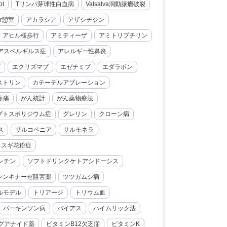
ot
Tリンパ芽球性白血病
Valsalva洞動脈瘤破裂
er憩室
アカラシア
アザシチジン
アヒル様歩行
アミティーザ
アミトリプチリン
アスペルギルス症
アレルギー性鼻炎
ブ
エクリズマブ
エゼチミブ
エダラボン
ストリン
カテーテルアブレーション
疼痛
がん統計
がん薬物療法
プトスポリジウム症
グレリン
クローン病
ス
サルコペニア
サルモネラ
スギ花粉症
レチン
ソフトドリンクケトアシドーシス
シンキナーゼ阻害薬
ツツガムシ病
ルモデル
トリアージ
トリウム血
パーキンソン病
バイアス
ハイムリック法
グアナイド薬
ビタミンB12欠乏症
ビタミンK