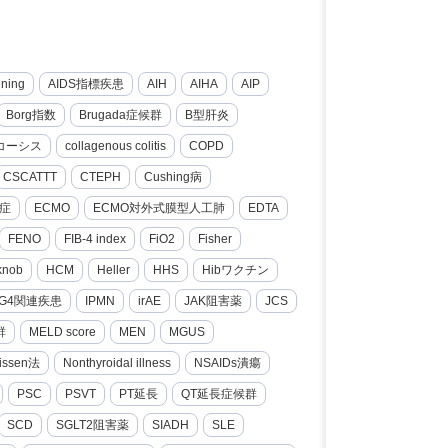
nning
AIDS指標疾患
AIH
AIHA
AIP
Borg指数
Brugada症候群
B型肝炎
コーシス
collagenous colitis
COPD
CSCATTT
CTEPH
Cushing病
症
ECMO
ECMO対外式膜型人工肺
EDTA
FENO
FIB-4 index
FiO2
Fisher
knob
HCM
Heller
HHS
Hibワクチン
gG4関連疾患
IPMN
irAE
JAK阻害薬
JCS
群
MELD score
MEN
MGUS
issen法
Nonthyroidal illness
NSAIDs潰瘍
PSC
PSVT
PT延長
QT延長症候群
SCD
SGLT2阻害薬
SIADH
SLE