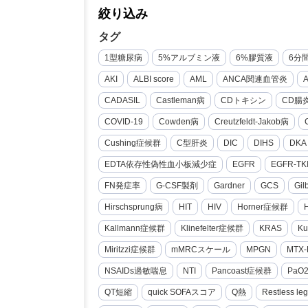
絞り込み
タグ
1型糖尿病
5%アルブミン液
6%膠質液
6分
AKI
ALBI score
AML
ANCA関連血管炎
CADASIL
Castleman病
CDトキシン
CD腸
COVID-19
Cowden病
Creutzfeldt-Jakob病
Cushing症候群
C型肝炎
DIC
DIHS
DKA
EDTA依存性偽性血小板減少症
EGFR
EGFR-TK
FN発症率
G-CSF製剤
Gardner
GCS
Gi
Hirschsprung病
HIT
HIV
Horner症候群
Kallmann症候群
Klinefelter症候群
KRAS
Ku
Miritzzi症候群
mMRCスケール
MPGN
MTX-
NSAIDs過敏喘息
NTI
Pancoast症候群
PaO
QT短縮
quick SOFAスコア
Q熱
Restless le