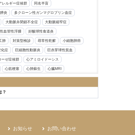
レルギー症候群​​
同名半盲
膵炎
多クローン性ガンマグロブリン血症
大動脈弁閉鎖不全症
大動脈縮窄症
性血管性浮腫
好酸球性食道炎
工肺
対策型検診
尋常性乾癬
小細胞肺癌
硬化症
巨細胞性動脈炎
巨赤芽球性貧血
ローゼ症候群
心アミロイドーシス
心筋梗塞
心肺蘇生
心臓MRI
急性前骨髄性白血病
急性大動脈解離
炎
急性腎障害
急性膵炎
急性虫垂炎
は？
性心内膜炎
感音性難聴
慢性好酸球性肺炎
ス症
慢性腎臓病
慢性膵炎
病
手根管症候群
抗CD19抗体
モニタリング
持続性知覚性姿勢誘発めまい
お知らせ
お問い合わせ
日本海裂頭条虫
日本紅斑熱
日本脳炎