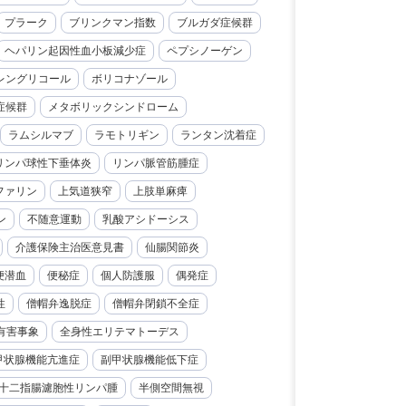
プラーク
ブリンクマン指数
ブルガダ症候群
ヘパリン起因性血小板減少症
ペプシノーゲン
レングリコール
ボリコナゾール
症候群
メタボリックシンドローム
ラムシルマブ
ラモトリギン
ランタン沈着症
リンパ球性下垂体炎
リンパ脈管筋腫症
ファリン
上気道狭窄
上肢単麻痺
ン
不随意運動
乳酸アシドーシス
介護保険主治医意見書
仙腸関節炎
便潜血
便秘症
個人防護服
偶発症
性
僧帽弁逸脱症
僧帽弁閉鎖不全症
有害事象
全身性エリテマトーデス
甲状腺機能亢進症
副甲状腺機能低下症
十二指腸濾胞性リンパ腫
半側空間無視