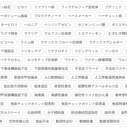
ビン結石
ピロリ
ファブリー病
フィラデルフィア染色体
ブデソニド
ローボリューム曲線
プロラクチノーマ
ペースメーカー
ベーチェット病
クターピロリ
ヘルニア
ベンゾジアゼピン
ホジキンリンパ腫
ポリエチ
プラズマ肺炎
マラリア
マルファン症候群
ミカファンギン
むずむず脚
モビコール
ライム病
ラテックス-フルーツ症候群
ラテックスアレルギー
チア感染症
リツキシマブ
リナクロチド
リビングウィル
リンゼス
レベチラセタム
ロコモティブ症候群
ワクチン
ワクチン接種間隔
ワル
下垂体機能低下症
下肢閉塞性動脈硬化症
不安定プラーク
不活化ワクチ
性肥満
亜急性甲状腺炎
人口動態統計
人工呼吸器
人工呼吸器関連肺炎
低位前方切除術
低体温症
体質性黄疸
侵襲性肺アスペルギルス症
副甲状腺機能低下症
偽痛風
偽膜性腸炎
催吐性リスク抗がん薬
催奇形
大症
免疫チェックポイント阻害剤
免疫チェックポイント阻害薬
免疫関連
処方カスケード
出血時間
分子標的薬
前頭側頭型認知症
副作用
副
肺
労作性狭心症
勃起不全
動揺性歩行
動物咬傷
動脈管開存症