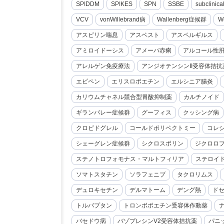
SPIDDM
SPIKES
SPN
SSBE
subclini
VCV
vonWillebrand病
Wallenberg症候群
W
アスピリン喘息
アスベスト
アスペルギルス
アミロイドーシス
アメーバ赤痢
アルコール性
アレルゲン免疫療法
アンジオテンシンII受容体拮抗
エピペン
エリスロポエチン
エルシニア腸炎
カリウムチャネル競合型胃酸抑制薬
カルチノイド
ギランバレー症候群
グーフィス
クッシング病
クロピドグレル
コールドポリペクトミー
コレ
シェーグレン症候群
シクロスポリン
ジクロロ
ステノトロフォモナス・マルトフィリア
ステロイ
ソマトスタチン
ソラフェニブ
タクロリムス
デュロキセチン
デルマトーム
デング熱
ド
トルバプタン
トロンボポエチン受容体作動薬
バセドウ病
バゾプレシンV2受容体拮抗薬
パニ