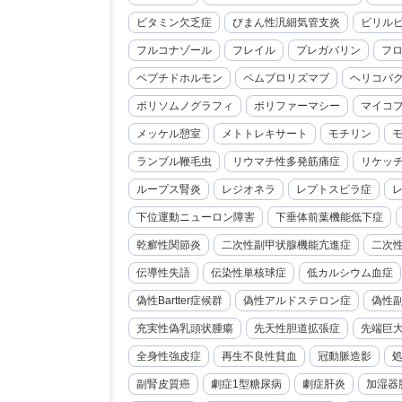
ビタミン欠乏症
びまん性汎細気管支炎
ビリル
フルコナゾール
フレイル
プレガバリン
フ
ペプチドホルモン
ペムブロリズマブ
ヘリコバ
ポリソムノグラフィ
ポリファーマシー
マイコ
メッケル憩室
メトトレキサート
モチリン
ランブル鞭毛虫
リウマチ性多発筋痛症
リケッ
ループス腎炎
レジオネラ
レプトスピラ症
下位運動ニューロン障害
下垂体前葉機能低下症
乾癬性関節炎
二次性副甲状腺機能亢進症
二次
伝導性失語
伝染性単核球症
低カルシウム血症
偽性Bartter症候群
偽性アルドステロン症
偽性
充実性偽乳頭状腫瘍
先天性胆道拡張症
先端巨
全身性強皮症
再生不良性貧血
冠動脈造影
副腎皮質癌
劇症1型糖尿病
劇症肝炎
加湿器