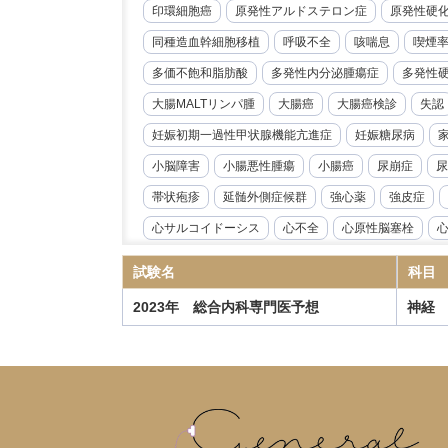
印環細胞癌
原発性アルドステロン症
原発性硬
同種造血幹細胞移植
呼吸不全
咳喘息
喫煙
多価不飽和脂肪酸
多発性内分泌腫瘍症
多発性
大腸MALTリンパ腫
大腸癌
大腸癌検診
失認
妊娠初期一過性甲状腺機能亢進症
妊娠糖尿病
小脳障害
小腸悪性腫瘍
小腸癌
尿崩症
尿
帯状疱疹
延髄外側症候群
強心薬
強皮症
心サルコイドーシス
心不全
心原性脳塞栓
心臓リハビリテーション
心臓冠動脈CT
心臓超
試験名
科目
急性好酸球性肺炎
急性心筋炎
急性心膜炎
2023年 総合内科専門医予想
神経
急性閉塞性化膿性胆管炎
急性骨髄性白血病
性
慢性心不全
慢性炎症性脱髄性多発根神経炎
慢
慢性血栓塞栓性肺高血圧症
慢性進行性肺アスペル
抗IL-6受容体抗体
抗NMDA受容体抗体脳炎
抗R
指定難病
播種性帯状疱疹
播種性血管内凝固症