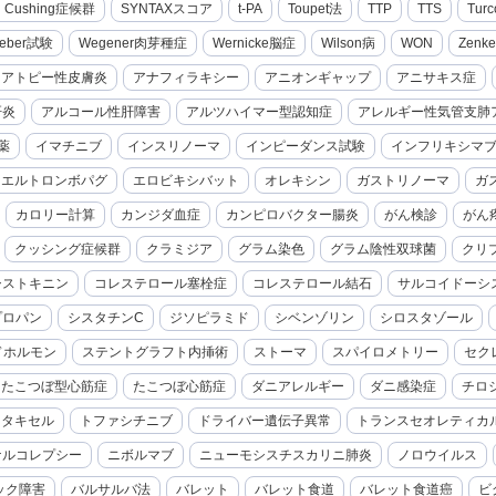
cal Cushing症候群
SYNTAXスコア
t-PA
Toupet法
TTP
TTS
Turc
eber試験
Wegener肉芽種症
Wernicke脳症
Wilson病
WON
Zenk
アトピー性皮膚炎
アナフィラキシー
アニオンギャップ
アニサキス症
肝炎
アルコール性肝障害
アルツハイマー型認知症
アレルギー性気管支肺
薬
イマチニブ
インスリノーマ
インピーダンス試験
インフリキシマ
エルトロンボパグ
エロビキシバット
オレキシン
ガストリノーマ
ガ
カロリー計算
カンジダ血症
カンピロバクター腸炎
がん検診
がん
クッシング症候群
クラミジア
グラム染色
グラム陰性双球菌
クリ
シストキニン
コレステロール塞栓症
コレステロール結石
サルコイドーシ
プロパン
シスタチンC
ジソピラミド
シベンゾリン
シロスタゾール
ドホルモン
ステントグラフト内挿術
ストーマ
スパイロメトリー
セク
たこつぼ型心筋症
たこつぼ心筋症
ダニアレルギー
ダニ感染症
チロ
セタキセル
トファシチニブ
ドライバー遺伝子異常
トランスセオレティカ
ナルコレプシー
ニボルマブ
ニューモシスチスカリニ肺炎
ノロウイルス
ック障害
バルサルバ法
バレット
バレット食道
バレット食道癌
ビ