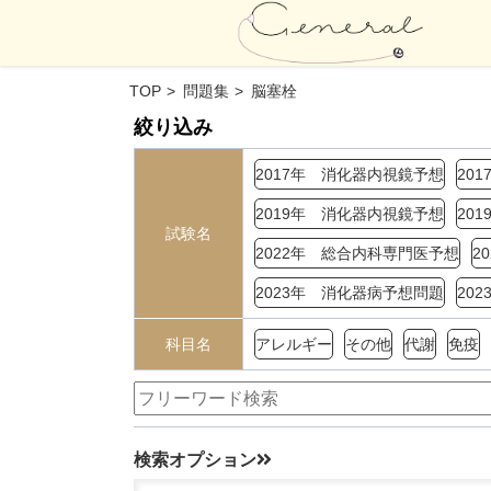
TOP
問題集
脳塞栓
絞り込み
2017年 消化器内視鏡予想
20
2019年 消化器内視鏡予想
20
試験名
2022年 総合内科専門医予想
2
2023年 消化器病予想問題
20
科目名
アレルギー
その他
代謝
免疫
検索オプション