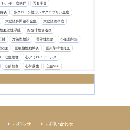
レルギー症候群​​
同名半盲
膵炎
多クローン性ガンマグロブリン血症
大動脈弁閉鎖不全症
大動脈縮窄症
性血管性浮腫
好酸球性食道炎
工肺
対策型検診
尋常性乾癬
小細胞肺癌
硬化症
巨細胞性動脈炎
巨赤芽球性貧血
ローゼ症候群
心アミロイドーシス
心筋梗塞
心肺蘇生
心臓MRI
急性前骨髄性白血病
急性大動脈解離
炎
急性腎障害
急性膵炎
急性虫垂炎
性心内膜炎
感音性難聴
慢性好酸球性肺炎
ス症
慢性腎臓病
慢性膵炎
病
手根管症候群
抗CD19抗体
モニタリング
持続性知覚性姿勢誘発めまい
お知らせ
お問い合わせ
日本海裂頭条虫
日本紅斑熱
日本脳炎