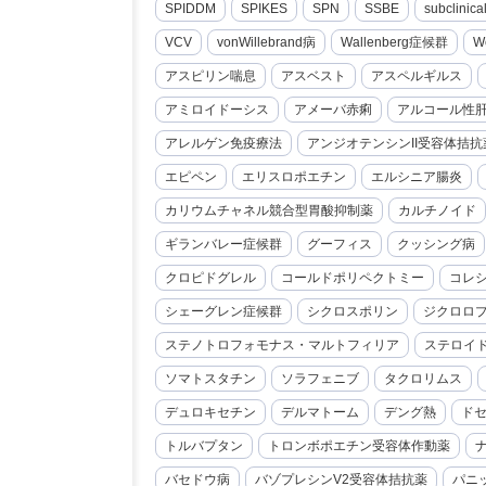
SPIDDM
SPIKES
SPN
SSBE
subclini
VCV
vonWillebrand病
Wallenberg症候群
W
アスピリン喘息
アスベスト
アスペルギルス
アミロイドーシス
アメーバ赤痢
アルコール性
アレルゲン免疫療法
アンジオテンシンII受容体拮抗
エピペン
エリスロポエチン
エルシニア腸炎
カリウムチャネル競合型胃酸抑制薬
カルチノイド
ギランバレー症候群
グーフィス
クッシング病
クロピドグレル
コールドポリペクトミー
コレ
シェーグレン症候群
シクロスポリン
ジクロロ
ステノトロフォモナス・マルトフィリア
ステロイ
ソマトスタチン
ソラフェニブ
タクロリムス
デュロキセチン
デルマトーム
デング熱
ド
トルバプタン
トロンボポエチン受容体作動薬
バセドウ病
バゾプレシンV2受容体拮抗薬
パニ