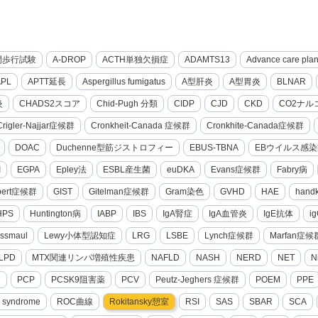
間歩行試験
A-DROP
ACTH単独欠損症
ADAMTS13
Advance care pla
APL
APTT延長
Aspergillus fumigatus
A型肝炎
A型胃炎
BLNAR
炎
CHADS2スコア
Chid-Pugh 分類
CIDP
CJD
CKD
CO2ナル
Crigler-Najjar症候群
Cronkheit-Canada 症候群
Cronkhite-Canada症候群
DOAC
Duchenne型筋ジストロフィー
EBUS-TBNA
EBウイルス感染
I
EGPA
Epley法
ESBL産生菌
euDKA
Evans症候群
Fabry病
lbert症候群
GIST
Gitelman症候群
Gram染色
GVHD
HAE
hand
HPS
Huntington病
IABP
IBS
IgA腎症
IgA血管炎
IgE抗体
i
ssmaul
Lewy小体型認知症
LRG
LSBE
Lynch症候群
Marfan症候
LPD
MTX関連リンパ増殖性疾患
NAFLD
NASH
NERD
NET
N
2
PCP
PCSK9阻害薬
PCV
Peutz-Jeghers 症候群
POEM
PPE
g syndrome
ROC曲線
Rokitansky憩室
RSI
SAS
SBAR
SCA