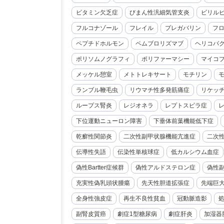
ビタミン欠乏症
びまん性汎細気管支炎
ビリル
フルコナゾール
フレイル
プレガバリン
フ
ペプチドホルモン
ペムブロリズマブ
ヘリコバ
ポリソムノグラフィ
ポリファーマシー
マイコ
メッケル憩室
メトトレキサート
モチリン
ランブル鞭毛虫
リウマチ性多発筋痛症
リケッ
ループス腎炎
レジオネラ
レプトスピラ症
下位運動ニューロン障害
下垂体前葉機能低下症
乾癬性関節炎
二次性副甲状腺機能亢進症
二次
伝導性失語
伝染性単核球症
低カルシウム血症
偽性Bartter症候群
偽性アルドステロン症
偽性
充実性偽乳頭状腫瘍
先天性胆道拡張症
先端巨
全身性強皮症
再生不良性貧血
冠動脈造影
副腎皮質癌
劇症1型糖尿病
劇症肝炎
加湿器