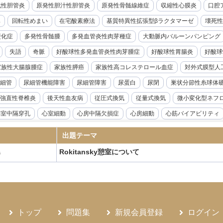
化性胆管炎
原発性胆汁性胆管炎
原発性骨髄線維症
収縮性心膜炎
口腔ア
率
回転性めまい
在宅酸素療法
基質特異性拡張型βラクタマーゼ
壊死性
硬化症
多発性骨髄腫
多発血管炎性肉芽種症
大動脈内バルーンパンピング
失語
奇脈
好酸球性多発血管炎性肉芽腫症
好酸球性胃腸炎
好酸球
家族性大腸腺腫症
家族性膵癌
家族性高コレステロール血症
対外式膜型人
細管
尿細管機能障害
尿細管障害
尿蛋白
尿閉
巣状分節性糸球体
強直性脊椎炎
後天性血友病
従圧式換気
従量式換気
微小変化型ネフ
心室中隔穿孔
心室細動
心房中隔欠損症
心房細動
心筋バイアビリティ
音波検査
急性リンパ性白血病
急性上腸管脈動脈閉塞症
急性前立腺炎
出題テーマ
急性溶血性輸血副作用
急性肝不全
急性胆嚢炎
急性胆管炎
急性腎盂腎
Rokitansky憩室について
器
腺機能低下症
悪性症候群
悪性胸膜中皮腫
悪性腎硬化症
感度
感染
性炎症性脱髄性多発神経炎
慢性硬膜下血腫
慢性肝炎
慢性肺アスペルギル
ギルス症
慢性骨髄性白血病
成人Still病
成人T細胞白血病
成人スティル
ANKL抗体製剤
抗てんかん薬
抗不整脈薬
抗血小板薬
持続グルコース
トップ
問題集
新規会員登録
ログイン
候群
敗血症
新型コロナウイルス感染症
新鮮凍結血漿
日本住血吸虫