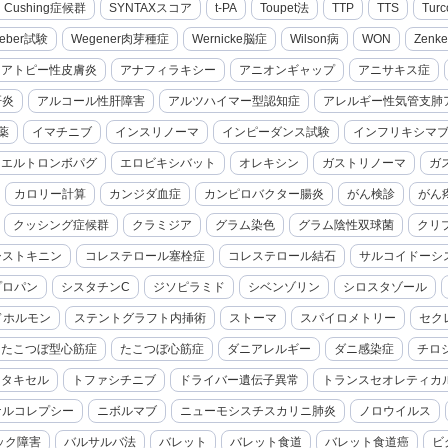
cal Cushing症候群
SYNTAXスコア
t-PA
Toupet法
TTP
TTS
Turc
eber試験
Wegener肉芽種症
Wernicke脳症
Wilson病
WON
Zenk
アトピー性皮膚炎
アナフィラキシー
アニオンギャップ
アニサキス症
肝炎
アルコール性肝障害
アルツハイマー型認知症
アレルギー性気管支肺
薬
イマチニブ
インスリノーマ
インピーダンス試験
インフリキシマ
エルトロンボパグ
エロビキシバット
オレキシン
ガストリノーマ
ガ
カロリー計算
カンジダ血症
カンピロバクター腸炎
がん検診
がん
クッシング症候群
クラミジア
グラム染色
グラム陰性双球菌
クリ
シストキニン
コレステロール塞栓症
コレステロール結石
サルコイドーシ
プロパン
シスタチンC
ジソピラミド
シベンゾリン
シロスタゾール
ドホルモン
ステントグラフト内挿術
ストーマ
スパイロメトリー
セク
たこつぼ型心筋症
たこつぼ心筋症
ダニアレルギー
ダニ感染症
チロ
セタキセル
トファシチニブ
ドライバー遺伝子異常
トランスセオレティカ
ナルコレプシー
ニボルマブ
ニューモシスチスカリニ肺炎
ノロウイルス
ック障害
バルサルバ法
バレット
バレット食道
バレット食道癌
ビ