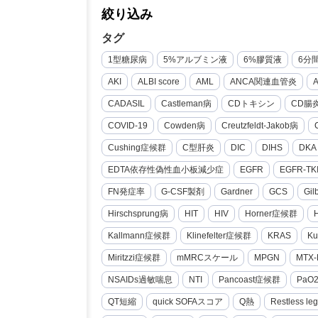
絞り込み
タグ
1型糖尿病
5%アルブミン液
6%膠質液
6分
AKI
ALBI score
AML
ANCA関連血管炎
CADASIL
Castleman病
CDトキシン
CD腸
COVID-19
Cowden病
Creutzfeldt-Jakob病
Cushing症候群
C型肝炎
DIC
DIHS
DKA
EDTA依存性偽性血小板減少症
EGFR
EGFR-TK
FN発症率
G-CSF製剤
Gardner
GCS
Gi
Hirschsprung病
HIT
HIV
Horner症候群
Kallmann症候群
Klinefelter症候群
KRAS
Ku
Miritzzi症候群
mMRCスケール
MPGN
MTX-
NSAIDs過敏喘息
NTI
Pancoast症候群
PaO
QT短縮
quick SOFAスコア
Q熱
Restless le