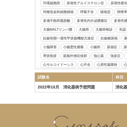
印環細胞癌
原発性アルドステロン症
原発性硬
同種造血幹細胞移植
呼吸不全
咳喘息
喫煙
多価不飽和脂肪酸
多発性内分泌腫瘍症
多発性
大腸MALTリンパ腫
大腸癌
大腸癌検診
失認
妊娠初期一過性甲状腺機能亢進症
妊娠糖尿病
小脳障害
小腸悪性腫瘍
小腸癌
尿崩症
尿
帯状疱疹
延髄外側症候群
強心薬
強皮症
心サルコイドーシス
心不全
心原性脳塞栓
心臓リハビリテーション
心臓冠動脈CT
心臓超
試験名
科目
急性好酸球性肺炎
急性心筋炎
急性心膜炎
2022年10月 消化器病予想問題
消化
急性閉塞性化膿性胆管炎
急性骨髄性白血病
性
慢性心不全
慢性炎症性脱髄性多発根神経炎
慢
慢性血栓塞栓性肺高血圧症
慢性進行性肺アスペル
抗IL-6受容体抗体
抗NMDA受容体抗体脳炎
抗R
指定難病
播種性帯状疱疹
播種性血管内凝固症