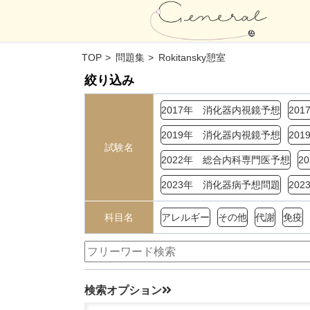
TOP
問題集
Rokitansky憩室
絞り込み
2017年 消化器内視鏡予想
20
2019年 消化器内視鏡予想
20
試験名
2022年 総合内科専門医予想
2
2023年 消化器病予想問題
20
科目名
アレルギー
その他
代謝
免疫
検索オプション