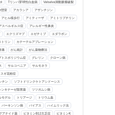
ot
Tリンパ芽球性白血病
Valsalva洞動脈瘤破裂
er憩室
アカラシア
アザシチジン
アヒル様歩行
アミティーザ
アミトリプチリン
アスペルギルス症
アレルギー性鼻炎
ブ
エクリズマブ
エゼチミブ
エダラボン
ストリン
カテーテルアブレーション
疼痛
がん統計
がん薬物療法
プトスポリジウム症
グレリン
クローン病
ス
サルコペニア
サルモネラ
スギ花粉症
レチン
ソフトドリンクケトアシドーシス
シンキナーゼ阻害薬
ツツガムシ病
ルモデル
トリアージ
トリウム血
パーキンソン病
バイアス
ハイムリック法
グアナイド薬
ビタミンB12欠乏症
ビタミンK