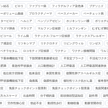
ビン結石
ピロリ
ファブリー病
フィラデルフィア染色体
ブデソニド
ローボリューム曲線
プロラクチノーマ
ペースメーカー
ベーチェット病
クターピロリ
ヘルニア
ベンゾジアゼピン
ホジキンリンパ腫
ポリエチ
プラズマ肺炎
マラリア
マルファン症候群
ミカファンギン
むずむず脚
モビコール
ライム病
ラテックス-フルーツ症候群
ラテックスアレルギー
チア感染症
リツキシマブ
リナクロチド
リビングウィル
リンゼス
レベチラセタム
ロコモティブ症候群
ワクチン
ワクチン接種間隔
ワル
下垂体機能低下症
下肢閉塞性動脈硬化症
不安定プラーク
不活化ワクチ
性肥満
亜急性甲状腺炎
人口動態統計
人工呼吸器
人工呼吸器関連肺炎
低位前方切除術
低体温症
体質性黄疸
侵襲性肺アスペルギルス症
副甲状腺機能低下症
偽痛風
偽膜性腸炎
催吐性リスク抗がん薬
催奇形
大症
免疫チェックポイント阻害剤
免疫チェックポイント阻害薬
免疫関連
処方カスケード
出血時間
分子標的薬
前頭側頭型認知症
副作用
副
肺
労作性狭心症
勃起不全
動揺性歩行
動物咬傷
動脈管開存症