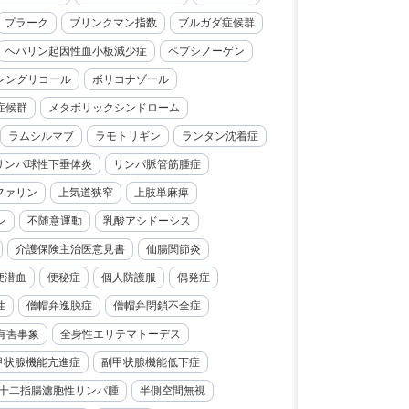
プラーク
ブリンクマン指数
ブルガダ症候群
ヘパリン起因性血小板減少症
ペプシノーゲン
レングリコール
ボリコナゾール
症候群
メタボリックシンドローム
ラムシルマブ
ラモトリギン
ランタン沈着症
リンパ球性下垂体炎
リンパ脈管筋腫症
ファリン
上気道狭窄
上肢単麻痺
ン
不随意運動
乳酸アシドーシス
介護保険主治医意見書
仙腸関節炎
便潜血
便秘症
個人防護服
偶発症
性
僧帽弁逸脱症
僧帽弁閉鎖不全症
有害事象
全身性エリテマトーデス
甲状腺機能亢進症
副甲状腺機能低下症
十二指腸濾胞性リンパ腫
半側空間無視