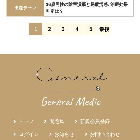
36歳男性の陰茎潰瘍と易疲労感. 治療効果
ペースメーカー
ベーチェット病
ヘパリン起因性血小板減少症
出題テーマ
判定は？
ペプシノーゲン
ペプチドホルモン
ペムブロリズマブ
ヘリコバクターピロリ
ヘルニア
ベンゾジアゼピン
1
2
3
4
5
最後
ホジキンリンパ腫
ポリエチレングリコール
ボリコナゾール
ポリソムノグラフィ
ポリファーマシー
マイコプラズマ肺炎
マラリア
マルファン症候群
ミカファンギン
むずむず脚症候群
メタボリックシンドローム
メッケル憩室
メトトレキサート
モチリン
モビコール
ライム病
ラテックス-フルーツ症候群
ラテックスアレルギー
ラムシルマブ
ラモトリギン
ランタン沈着症
ランブル鞭毛虫
General Medic
リウマチ性多発筋痛症
リケッチア感染症
リツキシマブ
リナクロチド
リビングウィル
リンゼス
リンパ球性下垂体炎
リンパ脈管筋腫症
ループス腎炎
レジオネラ
レプトスピラ症
トップ
問題集
新規会員登録
レベチラセタム
ロコモティブ症候群
ワクチン
ログイン
お知らせ
お問い合わせ