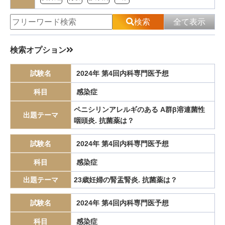
検索
全て表示
検索オプション
絞り込み
試験名
2024年 第4回内科専門医予想
タグ
科目
感染症
1型糖尿病
5%アルブミン液
6%膠質液
6分間歩行試験
ペニシリンアレルギのある A群β溶連菌性
A-DROP
ACTH単独欠損症
ADAMTS13
出題テーマ
咽頭炎. 抗菌薬は？
Advance care planning
AIDS指標疾患
AIH
AIHA
AIP
AKI
ALBI score
AML
ANCA関連血管炎
APL
試験名
2024年 第4回内科専門医予想
APTT延長
Aspergillus fumigatus
A型肝炎
A型胃炎
科目
感染症
BLNAR
Borg指数
Brugada症候群
B型肝炎
CADASIL
出題テーマ
23歳妊婦の腎盂腎炎. 抗菌薬は？
Castleman病
CDトキシン
CD腸炎
CHADS2スコア
試験名
2024年 第4回内科専門医予想
Chid-Pugh 分類
CIDP
CJD
CKD
CO2ナルコーシス
collagenous colitis
COPD
COVID-19
Cowden病
科目
感染症