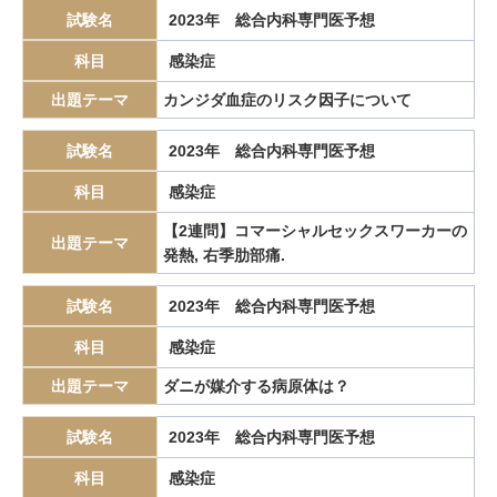
試験名
2023年 総合内科専門医予想
Wegener肉芽種症
Wernicke脳症
Wilson病
WON
科目
感染症
Zenker憩室
アカラシア
アザシチジン
アスピリン喘息
アスベスト
アスペルギルス
アトピー性皮膚炎
出題テーマ
カンジダ血症のリスク因子について
アナフィラキシー
アニオンギャップ
アニサキス症
試験名
2023年 総合内科専門医予想
アヒル様歩行
アミティーザ
アミトリプチリン
科目
感染症
アミロイドーシス
アメーバ赤痢
アルコール性肝炎
【2連問】コマーシャルセックスワーカーの
アルコール性肝障害
アルツハイマー型認知症
出題テーマ
発熱, 右季肋部痛.
アレルギー性気管支肺アスペルギルス症
アレルギー性鼻炎
アレルゲン免疫療法
アンジオテンシンII受容体拮抗薬
試験名
2023年 総合内科専門医予想
イマチニブ
インスリノーマ
インピーダンス試験
科目
感染症
インフリキシマブ
エクリズマブ
エゼチミブ
エダラボン
出題テーマ
ダニが媒介する病原体は？
エピペン
エリスロポエチン
エルシニア腸炎
試験名
2023年 総合内科専門医予想
エルトロンボパグ
エロビキシバット
オレキシン
ガストリノーマ
ガストリン
カテーテルアブレーション
科目
感染症