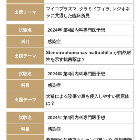
Creutzfeldt-Jakob病
Crigler-Najjar症候群
マイコプラズマ, クラミドフィラ, レジオネ
出題テーマ
ラに共通した臨床所見
Cronkheit-Canada 症候群
Cronkhite-Canada症候群
CSCATTT
CTEPH
Cushing病
Cushing症候群
C型肝炎
DIC
試験名
2024年 第4回内科専門医予想
DIHS
DKA
DOAC
Duchenne型筋ジストロフィー
科目
感染症
EBUS-TBNA
EBウイルス感染症
ECMO
Stenotrophomonas maltophilia が自然耐
ECMO対外式膜型人工肺
EDTA
EDTA依存性偽性血小板減少症
出題テーマ
性を示す抗菌薬は？
EGFR
EGFR-TKI
EGPA
Epley法
ESBL産生菌
euDKA
試験名
2024年 第4回内科専門医予想
Evans症候群
Fabry病
FENO
FIB-4 index
FiO2
Fisher
FN発症率
G-CSF製剤
Gardner
GCS
Gilbert症候群
科目
感染症
GIST
Gitelman症候群
Gram染色
GVHD
HAE
犬猫による咬傷で最も侵入しやすい病原体
出題テーマ
は？
handknob
HCM
Heller
HHS
Hibワクチン
Hirschsprung病
HIT
HIV
Horner症候群
HPS
試験名
2024年 第4回内科専門医予想
Huntington病
IABP
IBS
IgA腎症
IgA血管炎
IgE抗体
科目
感染症
igG4関連疾患
IPMN
irAE
JAK阻害薬
JCS