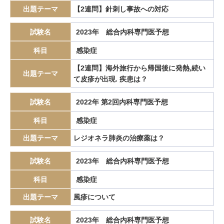
カリウムチャネル競合型胃酸抑制薬
カルチノイド
カロリー計算
出題テーマ
【2連問】針刺し事故への対応
カンジダ血症
カンピロバクター腸炎
がん検診
がん疼痛
試験名
2023年 総合内科専門医予想
がん統計
がん薬物療法
ギランバレー症候群
グーフィス
科目
感染症
クッシング病
クッシング症候群
クラミジア
グラム染色
グラム陰性双球菌
【2連問】海外旅行から帰国後に発熱,続い
クリプトスポリジウム症
グレリン
出題テーマ
て皮疹が出現. 疾患は？
クローン病
クロピドグレル
コールドポリペクトミー
コレシストキニン
コレステロール塞栓症
コレステロール結石
試験名
2022年 第2回内科専門医予想
サルコイドーシス
サルコペニア
サルモネラ
科目
感染症
シェーグレン症候群
シクロスポリン
ジクロロプロパン
出題テーマ
レジオネラ肺炎の治療薬は？
シスタチンC
ジソピラミド
シベンゾリン
シロスタゾール
試験名
スギ花粉症
ステノトロフォモナス・マルトフィリア
2023年 総合内科専門医予想
ステロイドホルモン
ステントグラフト内挿術
ストーマ
科目
感染症
スパイロメトリー
セクレチン
ソフトドリンクケトアシドーシス
出題テーマ
風疹について
ソマトスタチン
ソラフェニブ
タクロリムス
試験名
2023年 総合内科専門医予想
たこつぼ型心筋症
たこつぼ心筋症
ダニアレルギー