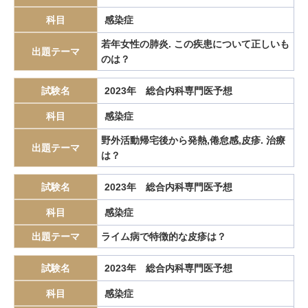
科目
ダニ感染症
チロシンキナーゼ阻害薬
感染症
ツツガムシ病
デュロキセチン
デルマトーム
デング熱
ドセタキセル
若年女性の肺炎. この疾患について正しいも
出題テーマ
のは？
トファシチニブ
ドライバー遺伝子異常
トランスセオレティカルモデル
トリアージ
トリウム血
試験名
2023年 総合内科専門医予想
トルバプタン
トロンボポエチン受容体作動薬
ナルコレプシー
科目
感染症
ニボルマブ
ニューモシスチスカリニ肺炎
ノロウイルス
野外活動帰宅後から発熱,倦怠感,皮疹. 治療
パーキンソン病
出題テーマ
バイアス
ハイムリック法
バセドウ病
は？
バゾプレシンV2受容体拮抗薬
パニック障害
バルサルバ法
試験名
2023年 総合内科専門医予想
バレット
バレット食道
バレット食道癌
ビグアナイド薬
ビタミンB12欠乏症
ビタミンK
ビタミン欠乏症
科目
感染症
びまん性汎細気管支炎
ビリルビン結石
ピロリ
ファブリー病
出題テーマ
ライム病で特徴的な皮疹は？
フィラデルフィア染色体
ブデソニド
プラーク
試験名
2023年 総合内科専門医予想
ブリンクマン指数
ブルガダ症候群
フルコナゾール
フレイル
科目
感染症
プレガバリン
フローボリューム曲線
プロラクチノーマ