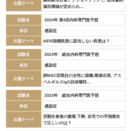
薬剤耐性対策アクションプランで, 使用量削
Kallmann症候群
Klinefelter症候群
KRAS
Kussmaul
出題テーマ
減目標値が定められ…
Lewy小体型認知症
LRG
LSBE
Lynch症候群
試験名
2024年 第4回内科専門医予想
Marfan症候群
MELD score
MEN
MGUS
Miritzzi症候群
mMRCスケール
MPGN
MTX-LPD
科目
感染症
MTX関連リンパ増殖性疾患
NAFLD
NASH
NERD
NET
出題テーマ
AIDS指標疾患に該当しない疾患は？
Nissen法
Nonthyroidal illness
NSAIDs潰瘍
NSAIDs過敏喘息
試験名
2023年 総合内科専門医予想
NTI
Pancoast症候群
PaO2
PCP
PCSK9阻害薬
PCV
科目
感染症
Peutz-Jeghers 症候群
POEM
PPE
PSC
PSVT
PT延長
QT延長症候群
QT短縮
quick SOFAスコア
Q熱
肺MAC症既往の女性に咳嗽,喀痰出現. アス
出題テーマ
ペルギルスIgG抗体陽性…
Restless leg syndrome
ROC曲線
Rokitansky憩室
RSI
SAS
SBAR
SCA
SCD
SGLT2阻害薬
SIADH
SLE
試験名
2023年 総合内科専門医予想
SPIDDM
SPIKES
SPN
SSBE
subclinical Cushing症候群
科目
感染症
SYNTAXスコア
t-PA
Toupet法
TTP
TTS
Turcot
貝類生食後の腹痛,下痢. 自宅での手指衛生
出題テーマ
Tリンパ芽球性白血病
Valsalva洞動脈瘤破裂
VCV
で正しいのは？
vonWillebrand病
Wallenberg症候群
Weber試験