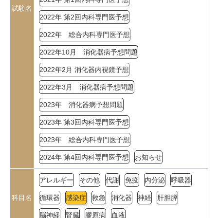
試験名
2022年 第2回内科専門医予想
2022年 総合内科専門医予想
2022年10月 消化器病予想問題
2022年2月 消化器内視鏡予想
2022年3月 消化器病予想問題
2023年 消化器病予想問題
2023年 第3回内科専門医予想
2023年 総合内科専門医予想
2024年 第4回内科専門医予想
お知らせ
アレルギー
その他
代謝
免疫
内分泌
呼吸器
科目名
循環器
感染症
救急
消化器
神経
肝胆膵
脳神経
腎臓
膠原病
血液