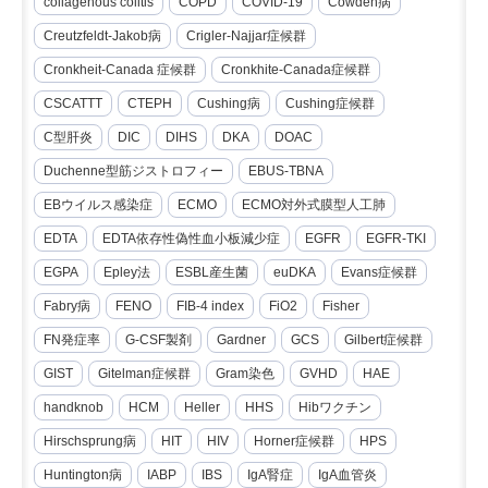
collagenous colitis
COPD
COVID-19
Cowden病
Creutzfeldt-Jakob病
Crigler-Najjar症候群
Cronkheit-Canada 症候群
Cronkhite-Canada症候群
CSCATTT
CTEPH
Cushing病
Cushing症候群
C型肝炎
DIC
DIHS
DKA
DOAC
Duchenne型筋ジストロフィー
EBUS-TBNA
EBウイルス感染症
ECMO
ECMO対外式膜型人工肺
EDTA
EDTA依存性偽性血小板減少症
EGFR
EGFR-TKI
EGPA
Epley法
ESBL産生菌
euDKA
Evans症候群
Fabry病
FENO
FIB-4 index
FiO2
Fisher
FN発症率
G-CSF製剤
Gardner
GCS
Gilbert症候群
GIST
Gitelman症候群
Gram染色
GVHD
HAE
handknob
HCM
Heller
HHS
Hibワクチン
Hirschsprung病
HIT
HIV
Horner症候群
HPS
Huntington病
IABP
IBS
IgA腎症
IgA血管炎