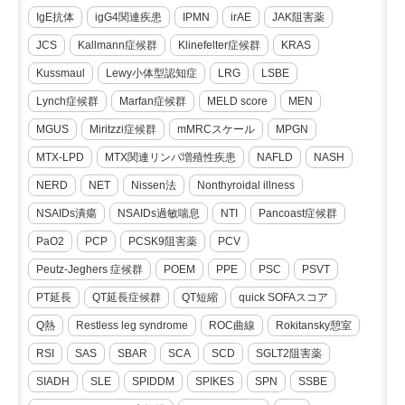
IgE抗体
igG4関連疾患
IPMN
irAE
JAK阻害薬
JCS
Kallmann症候群
Klinefelter症候群
KRAS
Kussmaul
Lewy小体型認知症
LRG
LSBE
Lynch症候群
Marfan症候群
MELD score
MEN
MGUS
Miritzzi症候群
mMRCスケール
MPGN
MTX-LPD
MTX関連リンパ増殖性疾患
NAFLD
NASH
NERD
NET
Nissen法
Nonthyroidal illness
NSAIDs潰瘍
NSAIDs過敏喘息
NTI
Pancoast症候群
PaO2
PCP
PCSK9阻害薬
PCV
Peutz-Jeghers 症候群
POEM
PPE
PSC
PSVT
PT延長
QT延長症候群
QT短縮
quick SOFAスコア
Q熱
Restless leg syndrome
ROC曲線
Rokitansky憩室
RSI
SAS
SBAR
SCA
SCD
SGLT2阻害薬
SIADH
SLE
SPIDDM
SPIKES
SPN
SSBE