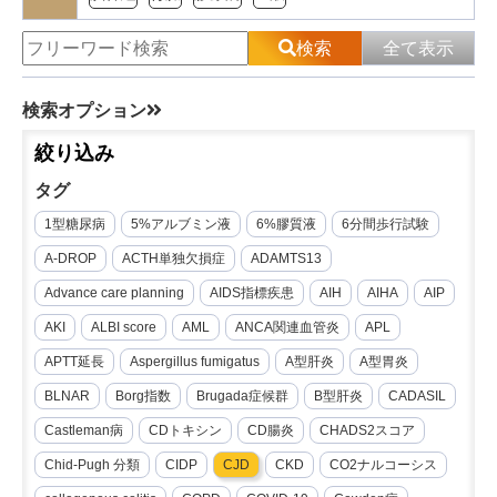
検索
全て表示
検索オプション
絞り込み
タグ
1型糖尿病
5%アルブミン液
6%膠質液
6分間歩行試験
A-DROP
ACTH単独欠損症
ADAMTS13
Advance care planning
AIDS指標疾患
AIH
AIHA
AIP
AKI
ALBI score
AML
ANCA関連血管炎
APL
APTT延長
Aspergillus fumigatus
A型肝炎
A型胃炎
BLNAR
Borg指数
Brugada症候群
B型肝炎
CADASIL
Castleman病
CDトキシン
CD腸炎
CHADS2スコア
Chid-Pugh 分類
CIDP
CJD
CKD
CO2ナルコーシス