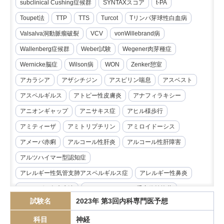
subclinical Cushing症候群
SYNTAXスコア
t-PA
Toupet法
TTP
TTS
Turcot
Tリンパ芽球性白血病
Valsalva洞動脈瘤破裂
VCV
vonWillebrand病
Wallenberg症候群
Weber試験
Wegener肉芽種症
Wernicke脳症
Wilson病
WON
Zenker憩室
アカラシア
アザシチジン
アスピリン喘息
アスベスト
アスペルギルス
アトピー性皮膚炎
アナフィラキシー
アニオンギャップ
アニサキス症
アヒル様歩行
アミティーザ
アミトリプチリン
アミロイドーシス
アメーバ赤痢
アルコール性肝炎
アルコール性肝障害
アルツハイマー型認知症
アレルギー性気管支肺アスペルギルス症
アレルギー性鼻炎
アレルゲン免疫療法
アンジオテンシンII受容体拮抗薬
試験名
2023年 第3回内科専門医予想
イマチニブ
インスリノーマ
インピーダンス試験
科目
神経
インフリキシマブ
エクリズマブ
エゼチミブ
エダラボン