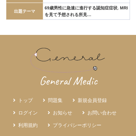
エピペン
エリスロポエチン
エルシニア腸炎
69歳男性に急速に進行する認知症症状. MRI
出題テーマ
を見て予想される所見…
エルトロンボパグ
エロビキシバット
オレキシン
ガストリノーマ
ガストリン
カテーテルアブレーション
カリウムチャネル競合型胃酸抑制薬
カルチノイド
カロリー計算
カンジダ血症
カンピロバクター腸炎
がん検診
がん疼痛
がん統計
がん薬物療法
ギランバレー症候群
グーフィス
クッシング病
クッシング症候群
クラミジア
グラム染色
General Medic
グラム陰性双球菌
クリプトスポリジウム症
グレリン
クローン病
クロピドグレル
コールドポリペクトミー
トップ
問題集
新規会員登録
コレシストキニン
コレステロール塞栓症
コレステロール結石
サルコイドーシス
サルコペニア
ログイン
お知らせ
お問い合わせ
サルモネラ
シェーグレン症候群
シクロスポリン
利用規約
プライバシーポリシー
ジクロロプロパン
シスタチンC
ジソピラミド