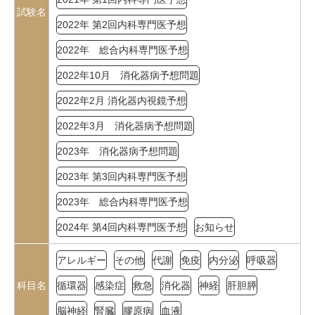
試験名
2022年 第2回内科専門医予想
2022年 総合内科専門医予想
2022年10月 消化器病予想問題
2022年2月 消化器内視鏡予想
2022年3月 消化器病予想問題
2023年 消化器病予想問題
2023年 第3回内科専門医予想
2023年 総合内科専門医予想
2024年 第4回内科専門医予想
お知らせ
アレルギー
その他
代謝
免疫
内分泌
呼吸器
科目名
循環器
感染症
救急
消化器
神経
肝胆膵
脳神経
腎臓
膠原病
血液