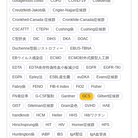
collagenous colitis
COPD
COVID-19
Cowden病
Creutzfeldt-Jakob病
Crigler-Najjar症候群
Cronkheit-Canada 症候群
Cronkhite-Canada症候群
CSCATTT
CTEPH
Cushing病
Cushing症候群
C型肝炎
DIC
DIHS
DKA
DOAC
Duchenne型筋ジストロフィー
EBUS-TBNA
EBウイルス感染症
ECMO
ECMO対外式膜型人工肺
EDTA
EDTA依存性偽性血小板減少症
EGFR
EGFR-TKI
EGPA
Epley法
ESBL産生菌
euDKA
Evans症候群
Fabry病
FENO
FIB-4 index
FiO2
Fisher
FN発症率
G-CSF製剤
Gardner
GCS
Gilbert症候群
GIST
Gitelman症候群
Gram染色
GVHD
HAE
handknob
HCM
Heller
HHS
Hibワクチン
Hirschsprung病
HIT
HIV
Horner症候群
HPS
Huntington病
IABP
IBS
IgA腎症
IgA血管炎