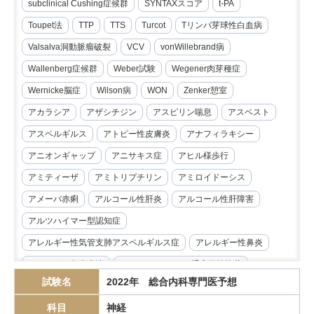
subclinical Cushing症候群
SYNTAXスコア
t-PA
Toupet法
TTP
TTS
Turcot
Tリンパ芽球性白血病
Valsalva洞動脈瘤破裂
VCV
vonWillebrand病
Wallenberg症候群
Weber試験
Wegener肉芽種症
Wernicke脳症
Wilson病
WON
Zenker憩室
アカラシア
アザシチジン
アスピリン喘息
アスベスト
アスペルギルス
アトピー性皮膚炎
アナフィラキシー
アニオンギャップ
アニサキス症
アヒル様歩行
アミティーザ
アミトリプチリン
アミロイドーシス
アメーバ赤痢
アルコール性肝炎
アルコール性肝障害
アルツハイマー型認知症
アレルギー性気管支肺アスペルギルス症
アレルギー性鼻炎
アレルゲン免疫療法
アンジオテンシンII受容体拮抗薬
試験名
2022年 総合内科専門医予想
イマチニブ
インスリノーマ
インピーダンス試験
科目
神経
インフリキシマブ
エクリズマブ
エゼチミブ
エダラボン