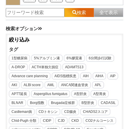
検索
全て表示
検索オプション
絞り込み
タグ
1型糖尿病
5%アルブミン液
6%膠質液
6分間歩行試験
A-DROP
ACTH単独欠損症
ADAMTS13
Advance care planning
AIDS指標疾患
AIH
AIHA
AIP
AKI
ALBI score
AML
ANCA関連血管炎
APL
APTT延長
Aspergillus fumigatus
A型肝炎
A型胃炎
BLNAR
Borg指数
Brugada症候群
B型肝炎
CADASIL
Castleman病
CDトキシン
CD腸炎
CHADS2スコア
Chid-Pugh 分類
CIDP
CJD
CKD
CO2ナルコーシス