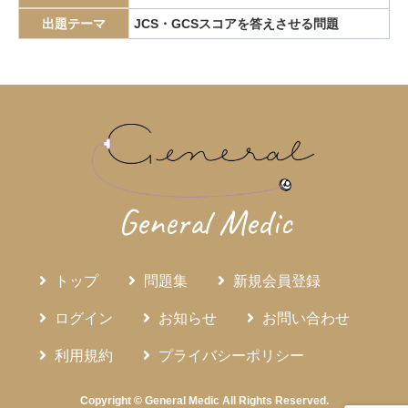
エピペン
エリスロポエチン
エルシニア腸炎
出題テーマ
JCS・GCSスコアを答えさせる問題
エルトロンボパグ
エロビキシバット
オレキシン
ガストリノーマ
ガストリン
カテーテルアブレーション
カリウムチャネル競合型胃酸抑制薬
カルチノイド
カロリー計算
カンジダ血症
カンピロバクター腸炎
がん検診
がん疼痛
がん統計
がん薬物療法
ギランバレー症候群
グーフィス
クッシング病
General Medic
クッシング症候群
クラミジア
グラム染色
グラム陰性双球菌
クリプトスポリジウム症
グレリン
クローン病
クロピドグレル
コールドポリペクトミー
トップ
問題集
新規会員登録
コレシストキニン
コレステロール塞栓症
ログイン
お知らせ
お問い合わせ
コレステロール結石
サルコイドーシス
サルコペニア
利用規約
プライバシーポリシー
サルモネラ
シェーグレン症候群
シクロスポリン
ジクロロプロパン
シスタチンC
ジソピラミド
Copyright © General Medic All Rights Reserved.