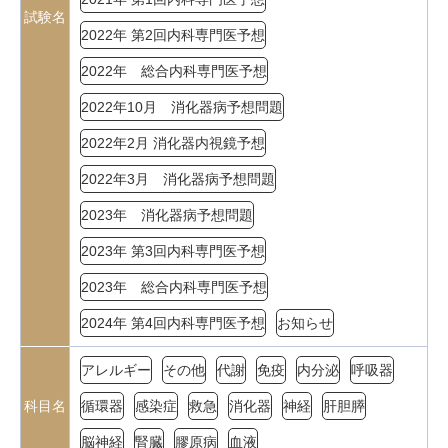
試験名
2022年 第2回内科専門医予想
2022年 総合内科専門医予想
2022年10月 消化器病予想問題
2022年2月 消化器内視鏡予想
2022年3月 消化器病予想問題
2023年 消化器病予想問題
2023年 第3回内科専門医予想
2023年 総合内科専門医予想
2024年 第4回内科専門医予想
お知らせ
アレルギー
その他
代謝
免疫
内分泌
呼吸器
科目名
循環器
感染症
救急
消化器
神経
肝胆膵
脳神経
腎臓
膠原病
血液