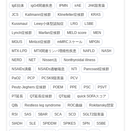
IgE抗体
igG4関連疾患
IPMN
irAE
JAK阻害薬
JCS
Kallmann症候群
Klinefelter症候群
KRAS
Kussmaul
Lewy小体型認知症
LRG
LSBE
Lynch症候群
Marfan症候群
MELD score
MEN
MGUS
Miritzzi症候群
mMRCスケール
MPGN
MTX-LPD
MTX関連リンパ増殖性疾患
NAFLD
NASH
NERD
NET
Nissen法
Nonthyroidal illness
NSAIDs潰瘍
NSAIDs過敏喘息
NTI
Pancoast症候群
PaO2
PCP
PCSK9阻害薬
PCV
Peutz-Jeghers 症候群
POEM
PPE
PSC
PSVT
PT延長
QT延長症候群
QT短縮
quick SOFAスコア
Q熱
Restless leg syndrome
ROC曲線
Rokitansky憩室
RSI
SAS
SBAR
SCA
SCD
SGLT2阻害薬
SIADH
SLE
SPIDDM
SPIKES
SPN
SSBE