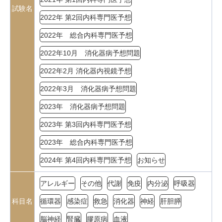
試験名
2022年 第2回内科専門医予想
2022年 総合内科専門医予想
2022年10月 消化器病予想問題
2022年2月 消化器内視鏡予想
2022年3月 消化器病予想問題
2023年 消化器病予想問題
2023年 第3回内科専門医予想
2023年 総合内科専門医予想
2024年 第4回内科専門医予想
お知らせ
アレルギー
その他
代謝
免疫
内分泌
呼吸器
科目名
循環器
感染症
救急
消化器
神経
肝胆膵
脳神経
腎臓
膠原病
血液