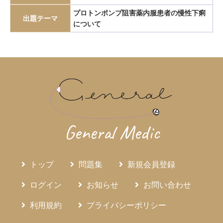
エピペン
エリスロポエチン
エルシニア腸炎
プロトンポンプ阻害薬内服患者の慢性下痢
出題テーマ
について
エルトロンボパグ
エロビキシバット
オレキシン
ガストリノーマ
ガストリン
カテーテルアブレーション
カリウムチャネル競合型胃酸抑制薬
カルチノイド
カロリー計算
カンジダ血症
カンピロバクター腸炎
がん検診
がん疼痛
がん統計
がん薬物療法
ギランバレー症候群
グーフィス
クッシング病
クッシング症候群
クラミジア
グラム染色
General Medic
グラム陰性双球菌
クリプトスポリジウム症
グレリン
クローン病
クロピドグレル
コールドポリペクトミー
トップ
問題集
新規会員登録
コレシストキニン
コレステロール塞栓症
コレステロール結石
サルコイドーシス
サルコペニア
ログイン
お知らせ
お問い合わせ
サルモネラ
シェーグレン症候群
シクロスポリン
利用規約
プライバシーポリシー
ジクロロプロパン
シスタチンC
ジソピラミド