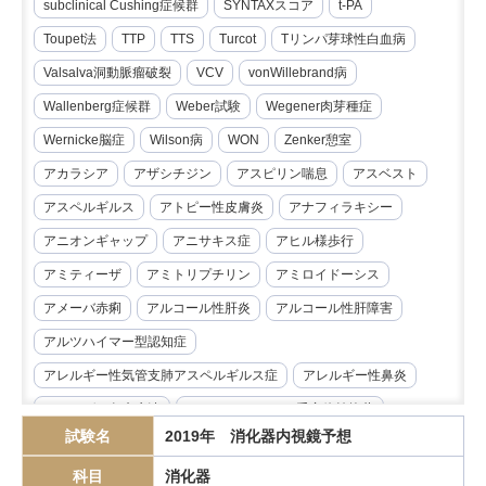
subclinical Cushing症候群
SYNTAXスコア
t-PA
Toupet法
TTP
TTS
Turcot
Tリンパ芽球性白血病
Valsalva洞動脈瘤破裂
VCV
vonWillebrand病
Wallenberg症候群
Weber試験
Wegener肉芽種症
Wernicke脳症
Wilson病
WON
Zenker憩室
アカラシア
アザシチジン
アスピリン喘息
アスベスト
アスペルギルス
アトピー性皮膚炎
アナフィラキシー
アニオンギャップ
アニサキス症
アヒル様歩行
アミティーザ
アミトリプチリン
アミロイドーシス
アメーバ赤痢
アルコール性肝炎
アルコール性肝障害
アルツハイマー型認知症
アレルギー性気管支肺アスペルギルス症
アレルギー性鼻炎
アレルゲン免疫療法
アンジオテンシンII受容体拮抗薬
試験名
2019年 消化器内視鏡予想
イマチニブ
インスリノーマ
インピーダンス試験
科目
消化器
インフリキシマブ
エクリズマブ
エゼチミブ
エダラボン