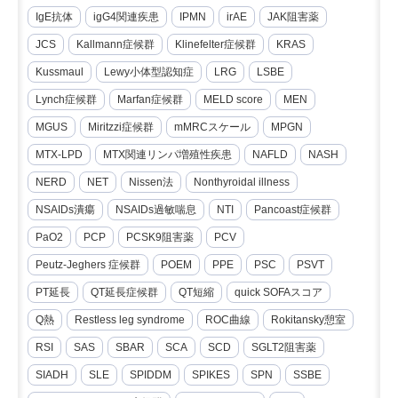
IgE抗体
igG4関連疾患
IPMN
irAE
JAK阻害薬
JCS
Kallmann症候群
Klinefelter症候群
KRAS
Kussmaul
Lewy小体型認知症
LRG
LSBE
Lynch症候群
Marfan症候群
MELD score
MEN
MGUS
Miritzzi症候群
mMRCスケール
MPGN
MTX-LPD
MTX関連リンパ増殖性疾患
NAFLD
NASH
NERD
NET
Nissen法
Nonthyroidal illness
NSAIDs潰瘍
NSAIDs過敏喘息
NTI
Pancoast症候群
PaO2
PCP
PCSK9阻害薬
PCV
Peutz-Jeghers 症候群
POEM
PPE
PSC
PSVT
PT延長
QT延長症候群
QT短縮
quick SOFAスコア
Q熱
Restless leg syndrome
ROC曲線
Rokitansky憩室
RSI
SAS
SBAR
SCA
SCD
SGLT2阻害薬
SIADH
SLE
SPIDDM
SPIKES
SPN
SSBE