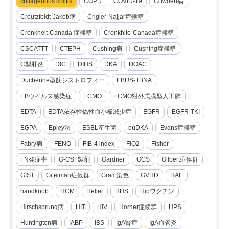
collagenous colitis
COPD
COVID-19
Cowden病
Creutzfeldt-Jakob病
Crigler-Najjar症候群
Cronkheit-Canada 症候群
Cronkhite-Canada症候群
CSCATTT
CTEPH
Cushing病
Cushing症候群
C型肝炎
DIC
DIHS
DKA
DOAC
Duchenne型筋ジストロフィー
EBUS-TBNA
EBウイルス感染症
ECMO
ECMO対外式膜型人工肺
EDTA
EDTA依存性偽性血小板減少症
EGFR
EGFR-TKI
EGPA
Epley法
ESBL産生菌
euDKA
Evans症候群
Fabry病
FENO
FIB-4 index
FiO2
Fisher
FN発症率
G-CSF製剤
Gardner
GCS
Gilbert症候群
GIST
Gitelman症候群
Gram染色
GVHD
HAE
handknob
HCM
Heller
HHS
Hibワクチン
Hirschsprung病
HIT
HIV
Horner症候群
HPS
Huntington病
IABP
IBS
IgA腎症
IgA血管炎