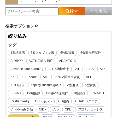
検索
全て表示
検索オプション
絞り込み
タグ
1型糖尿病
5%アルブミン液
6%膠質液
6分間歩行試験
A-DROP
ACTH単独欠損症
ADAMTS13
Advance care planning
AIDS指標疾患
AIH
AIHA
AIP
AKI
ALBI score
AML
ANCA関連血管炎
APL
APTT延長
Aspergillus fumigatus
A型肝炎
A型胃炎
BLNAR
Borg指数
Brugada症候群
B型肝炎
CADASIL
Castleman病
CDトキシン
CD腸炎
CHADS2スコア
Chid-Pugh 分類
CIDP
CJD
CKD
CO2ナルコーシス