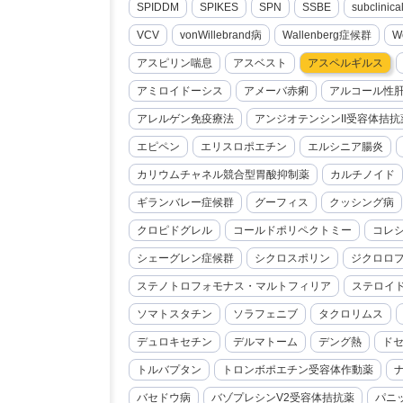
SPIDDM
SPIKES
SPN
SSBE
subclini
VCV
vonWillebrand病
Wallenberg症候群
W
アスピリン喘息
アスベスト
アスペルギルス
アミロイドーシス
アメーバ赤痢
アルコール性
アレルゲン免疫療法
アンジオテンシンII受容体拮抗
エピペン
エリスロポエチン
エルシニア腸炎
カリウムチャネル競合型胃酸抑制薬
カルチノイド
ギランバレー症候群
グーフィス
クッシング病
クロピドグレル
コールドポリペクトミー
コレ
シェーグレン症候群
シクロスポリン
ジクロロ
ステノトロフォモナス・マルトフィリア
ステロイ
ソマトスタチン
ソラフェニブ
タクロリムス
デュロキセチン
デルマトーム
デング熱
ド
トルバプタン
トロンボポエチン受容体作動薬
バセドウ病
バゾプレシンV2受容体拮抗薬
パニ