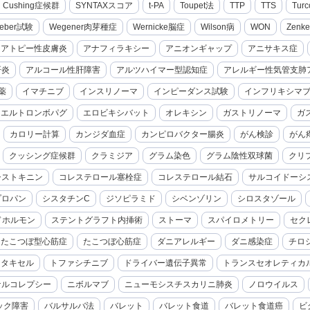
cal Cushing症候群
SYNTAXスコア
t-PA
Toupet法
TTP
TTS
Turc
eber試験
Wegener肉芽種症
Wernicke脳症
Wilson病
WON
Zenk
アトピー性皮膚炎
アナフィラキシー
アニオンギャップ
アニサキス症
肝炎
アルコール性肝障害
アルツハイマー型認知症
アレルギー性気管支肺
薬
イマチニブ
インスリノーマ
インピーダンス試験
インフリキシマ
エルトロンボパグ
エロビキシバット
オレキシン
ガストリノーマ
ガ
カロリー計算
カンジダ血症
カンピロバクター腸炎
がん検診
がん
クッシング症候群
クラミジア
グラム染色
グラム陰性双球菌
クリ
シストキニン
コレステロール塞栓症
コレステロール結石
サルコイドーシ
プロパン
シスタチンC
ジソピラミド
シベンゾリン
シロスタゾール
ドホルモン
ステントグラフト内挿術
ストーマ
スパイロメトリー
セク
たこつぼ型心筋症
たこつぼ心筋症
ダニアレルギー
ダニ感染症
チロ
セタキセル
トファシチニブ
ドライバー遺伝子異常
トランスセオレティカ
ナルコレプシー
ニボルマブ
ニューモシスチスカリニ肺炎
ノロウイルス
ック障害
バルサルバ法
バレット
バレット食道
バレット食道癌
ビ