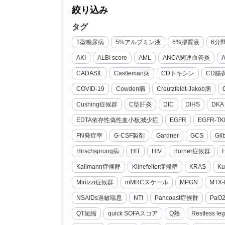
絞り込み
タグ
1型糖尿病
5%アルブミン液
6%膠質液
6分
AKI
ALBI score
AML
ANCA関連血管炎
CADASIL
Castleman病
CDトキシン
CD腸
COVID-19
Cowden病
Creutzfeldt-Jakob病
Cushing症候群
C型肝炎
DIC
DIHS
DKA
EDTA依存性偽性血小板減少症
EGFR
EGFR-TK
FN発症率
G-CSF製剤
Gardner
GCS
Gi
Hirschsprung病
HIT
HIV
Horner症候群
Kallmann症候群
Klinefelter症候群
KRAS
Ku
Miritzzi症候群
mMRCスケール
MPGN
MTX-
NSAIDs過敏喘息
NTI
Pancoast症候群
PaO
QT短縮
quick SOFAスコア
Q熱
Restless le