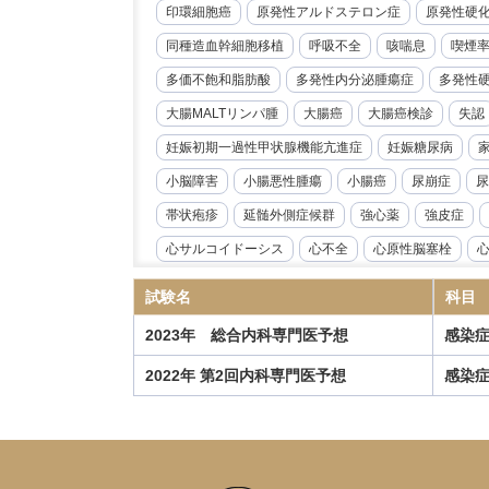
印環細胞癌
原発性アルドステロン症
原発性硬
同種造血幹細胞移植
呼吸不全
咳喘息
喫煙
多価不飽和脂肪酸
多発性内分泌腫瘍症
多発性
大腸MALTリンパ腫
大腸癌
大腸癌検診
失認
妊娠初期一過性甲状腺機能亢進症
妊娠糖尿病
小脳障害
小腸悪性腫瘍
小腸癌
尿崩症
尿
帯状疱疹
延髄外側症候群
強心薬
強皮症
心サルコイドーシス
心不全
心原性脳塞栓
心臓リハビリテーション
心臓冠動脈CT
心臓超
試験名
科目
急性好酸球性肺炎
急性心筋炎
急性心膜炎
2023年 総合内科専門医予想
感染
急性閉塞性化膿性胆管炎
急性骨髄性白血病
性
2022年 第2回内科専門医予想
感染
慢性心不全
慢性炎症性脱髄性多発根神経炎
慢
慢性血栓塞栓性肺高血圧症
慢性進行性肺アスペル
抗IL-6受容体抗体
抗NMDA受容体抗体脳炎
抗R
指定難病
播種性帯状疱疹
播種性血管内凝固症