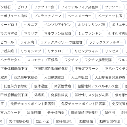
ビン結石
ピロリ
ファブリー病
フィラデルフィア染色体
ブデソニド
ローボリューム曲線
プロラクチノーマ
ペースメーカー
ベーチェット病
クターピロリ
ヘルニア
ベンゾジアゼピン
ホジキンリンパ腫
ポリエチ
プラズマ肺炎
マラリア
マルファン症候群
ミカファンギン
むずむず脚
モビコール
ライム病
ラテックス-フルーツ症候群
ラテックスアレルギー
チア感染症
リツキシマブ
リナクロチド
リビングウィル
リンゼス
レベチラセタム
ロコモティブ症候群
ワクチン
ワクチン接種間隔
ワル
下垂体機能低下症
下肢閉塞性動脈硬化症
不安定プラーク
不活化ワクチ
性肥満
亜急性甲状腺炎
人口動態統計
人工呼吸器
人工呼吸器関連肺炎
低位前方切除術
低体温症
体質性黄疸
侵襲性肺アスペルギルス症
副甲状腺機能低下症
偽痛風
偽膜性腸炎
催吐性リスク抗がん薬
催奇形
大症
免疫チェックポイント阻害剤
免疫チェックポイント阻害薬
免疫関連
処方カスケード
出血時間
分子標的薬
前頭側頭型認知症
副作用
副
肺
労作性狭心症
勃起不全
動揺性歩行
動物咬傷
動脈管開存症