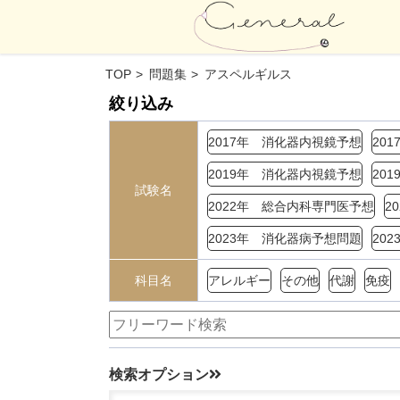
TOP
問題集
アスペルギルス
絞り込み
2017年 消化器内視鏡予想
20
2019年 消化器内視鏡予想
20
試験名
2022年 総合内科専門医予想
2
2023年 消化器病予想問題
20
科目名
アレルギー
その他
代謝
免疫
検索オプション