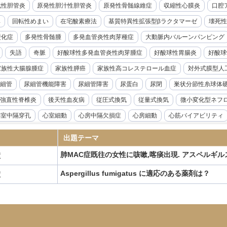
化性胆管炎
原発性胆汁性胆管炎
原発性骨髄線維症
収縮性心膜炎
口腔ア
率
回転性めまい
在宅酸素療法
基質特異性拡張型βラクタマーゼ
壊死性
硬化症
多発性骨髄腫
多発血管炎性肉芽種症
大動脈内バルーンパンピング
失語
奇脈
好酸球性多発血管炎性肉芽腫症
好酸球性胃腸炎
好酸球
家族性大腸腺腫症
家族性膵癌
家族性高コレステロール血症
対外式膜型人
細管
尿細管機能障害
尿細管障害
尿蛋白
尿閉
巣状分節性糸球体
強直性脊椎炎
後天性血友病
従圧式換気
従量式換気
微小変化型ネフ
心室中隔穿孔
心室細動
心房中隔欠損症
心房細動
心筋バイアビリティ
音波検査
急性リンパ性白血病
急性上腸管脈動脈閉塞症
急性前立腺炎
出題テーマ
急性溶血性輸血副作用
急性肝不全
急性胆嚢炎
急性胆管炎
急性腎盂腎
肺MAC症既往の女性に咳嗽,喀痰出現. アスペルギル
症
腺機能低下症
悪性症候群
悪性胸膜中皮腫
悪性腎硬化症
感度
感染
Aspergillus fumigatus に適応のある薬剤は？
症
性炎症性脱髄性多発神経炎
慢性硬膜下血腫
慢性肝炎
慢性肺アスペルギル
ギルス症
慢性骨髄性白血病
成人Still病
成人T細胞白血病
成人スティル
ANKL抗体製剤
抗てんかん薬
抗不整脈薬
抗血小板薬
持続グルコース
候群
敗血症
新型コロナウイルス感染症
新鮮凍結血漿
日本住血吸虫