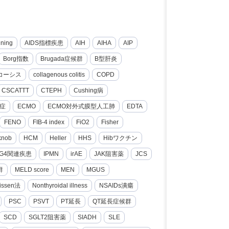
nning
AIDS指標疾患
AIH
AIHA
AIP
Borg指数
Brugada症候群
B型肝炎
コーシス
collagenous colitis
COPD
CSCATTT
CTEPH
Cushing病
症
ECMO
ECMO対外式膜型人工肺
EDTA
FENO
FIB-4 index
FiO2
Fisher
knob
HCM
Heller
HHS
Hibワクチン
gG4関連疾患
IPMN
irAE
JAK阻害薬
JCS
群
MELD score
MEN
MGUS
issen法
Nonthyroidal illness
NSAIDs潰瘍
PSC
PSVT
PT延長
QT延長症候群
SCD
SGLT2阻害薬
SIADH
SLE