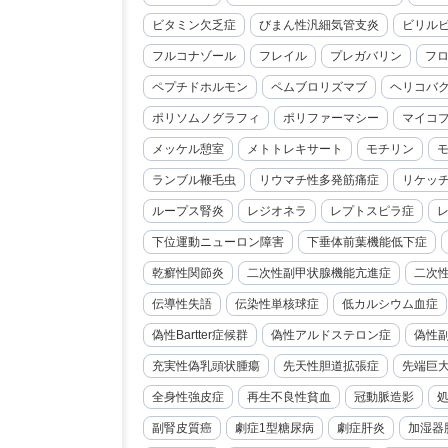
ビタミン欠乏症
びまん性汎細気管支炎
ビリル
フルコナゾール
フレイル
プレガバリン
フ
ペプチドホルモン
ペムブロリズマブ
ヘリコバ
ポリソムノグラフィ
ポリファーマシー
マイコ
メッケル憩室
メトトレキサート
モチリン
ランブル鞭毛虫
リウマチ性多発筋痛症
リケッ
ループス腎炎
レジオネラ
レプトスピラ症
下位運動ニューロン障害
下垂体前葉機能低下症
乾癬性関節炎
二次性副甲状腺機能亢進症
二次
伝導性失語
伝染性単核球症
低カルシウム血症
偽性Bartter症候群
偽性アルドステロン症
偽性
充実性偽乳頭状腫瘍
先天性胆道拡張症
先端巨
全身性強皮症
再生不良性貧血
冠動脈造影
副腎皮質癌
劇症1型糖尿病
劇症肝炎
加湿器