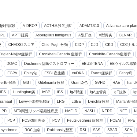
間歩行試験
A-DROP
ACTH単独欠損症
ADAMTS13
Advance care pla
APL
APTT延長
Aspergillus fumigatus
A型肝炎
A型胃炎
BLNAR
炎
CHADS2スコア
Chid-Pugh 分類
CIDP
CJD
CKD
CO2ナル
Crigler-Najjar症候群
Cronkheit-Canada 症候群
Cronkhite-Canada症候群
DOAC
Duchenne型筋ジストロフィー
EBUS-TBNA
EBウイルス感染
I
EGPA
Epley法
ESBL産生菌
euDKA
Evans症候群
Fabry病
lbert症候群
GIST
Gitelman症候群
Gram染色
GVHD
HAE
hand
HPS
Huntington病
IABP
IBS
IgA腎症
IgA血管炎
IgE抗体
i
ssmaul
Lewy小体型認知症
LRG
LSBE
Lynch症候群
Marfan症候
LPD
MTX関連リンパ増殖性疾患
NAFLD
NASH
NERD
NET
N
2
PCP
PCSK9阻害薬
PCV
Peutz-Jeghers 症候群
POEM
PPE
g syndrome
ROC曲線
Rokitansky憩室
RSI
SAS
SBAR
SCA