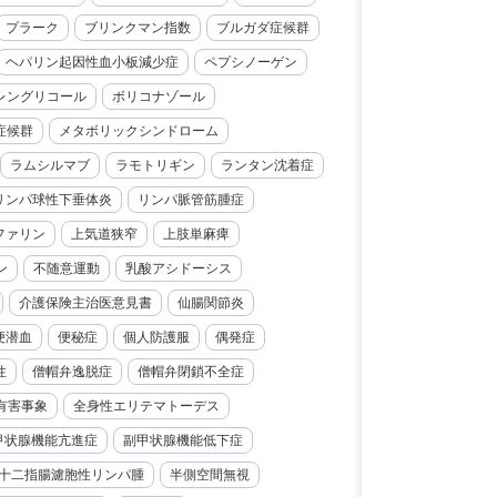
プラーク
ブリンクマン指数
ブルガダ症候群
ヘパリン起因性血小板減少症
ペプシノーゲン
レングリコール
ボリコナゾール
症候群
メタボリックシンドローム
ラムシルマブ
ラモトリギン
ランタン沈着症
リンパ球性下垂体炎
リンパ脈管筋腫症
ファリン
上気道狭窄
上肢単麻痺
ン
不随意運動
乳酸アシドーシス
介護保険主治医意見書
仙腸関節炎
便潜血
便秘症
個人防護服
偶発症
性
僧帽弁逸脱症
僧帽弁閉鎖不全症
有害事象
全身性エリテマトーデス
甲状腺機能亢進症
副甲状腺機能低下症
十二指腸濾胞性リンパ腫
半側空間無視