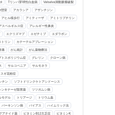
ot
Tリンパ芽球性白血病
Valsalva洞動脈瘤破裂
er憩室
アカラシア
アザシチジン
アヒル様歩行
アミティーザ
アミトリプチリン
アスペルギルス症
アレルギー性鼻炎
ブ
エクリズマブ
エゼチミブ
エダラボン
ストリン
カテーテルアブレーション
疼痛
がん統計
がん薬物療法
プトスポリジウム症
グレリン
クローン病
ス
サルコペニア
サルモネラ
スギ花粉症
レチン
ソフトドリンクケトアシドーシス
シンキナーゼ阻害薬
ツツガムシ病
ルモデル
トリアージ
トリウム血
パーキンソン病
バイアス
ハイムリック法
グアナイド薬
ビタミンB12欠乏症
ビタミンK