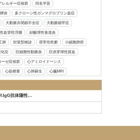
レルギー症候群​​
同名半盲
膵炎
多クローン性ガンマグロブリン血症
大動脈弁閉鎖不全症
大動脈縮窄症
性血管性浮腫
好酸球性食道炎
工肺
対策型検診
尋常性乾癬
小細胞肺癌
硬化症
巨細胞性動脈炎
巨赤芽球性貧血
ローゼ症候群
心アミロイドーシス
心筋梗塞
心肺蘇生
心臓MRI
急性前骨髄性白血病
急性大動脈解離
炎
急性腎障害
急性膵炎
急性虫垂炎
スIgG抗体陽性…
性心内膜炎
感音性難聴
慢性好酸球性肺炎
ス症
慢性腎臓病
慢性膵炎
病
手根管症候群
抗CD19抗体
モニタリング
持続性知覚性姿勢誘発めまい
日本海裂頭条虫
日本紅斑熱
日本脳炎