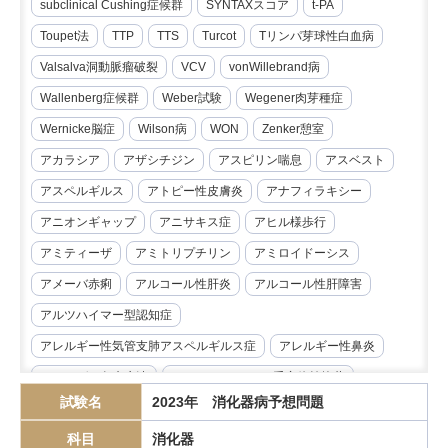
subclinical Cushing症候群
SYNTAXスコア
t-PA
Toupet法
TTP
TTS
Turcot
Tリンパ芽球性白血病
Valsalva洞動脈瘤破裂
VCV
vonWillebrand病
Wallenberg症候群
Weber試験
Wegener肉芽種症
Wernicke脳症
Wilson病
WON
Zenker憩室
アカラシア
アザシチジン
アスピリン喘息
アスベスト
アスペルギルス
アトピー性皮膚炎
アナフィラキシー
アニオンギャップ
アニサキス症
アヒル様歩行
アミティーザ
アミトリプチリン
アミロイドーシス
アメーバ赤痢
アルコール性肝炎
アルコール性肝障害
アルツハイマー型認知症
アレルギー性気管支肺アスペルギルス症
アレルギー性鼻炎
アレルゲン免疫療法
アンジオテンシンII受容体拮抗薬
試験名
2023年 消化器病予想問題
イマチニブ
インスリノーマ
インピーダンス試験
科目
消化器
インフリキシマブ
エクリズマブ
エゼチミブ
エダラボン