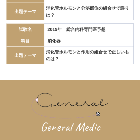
エピペン
エリスロポエチン
エルシニア腸炎
消化管ホルモンと分泌部位の組合せで誤り
出題テーマ
は？
エルトロンボパグ
エロビキシバット
オレキシン
ガストリノーマ
ガストリン
カテーテルアブレーション
試験名
2019年 総合内科専門医予想
カリウムチャネル競合型胃酸抑制薬
カルチノイド
科目
消化器
カロリー計算
カンジダ血症
カンピロバクター腸炎
消化管ホルモンと作用の組合せで正しいも
出題テーマ
がん検診
がん疼痛
がん統計
がん薬物療法
のは？
ギランバレー症候群
グーフィス
クッシング病
クッシング症候群
クラミジア
グラム染色
グラム陰性双球菌
クリプトスポリジウム症
グレリン
クローン病
クロピドグレル
コールドポリペクトミー
コレシストキニン
コレステロール塞栓症
コレステロール結石
サルコイドーシス
サルコペニア
General Medic
サルモネラ
シェーグレン症候群
シクロスポリン
ジクロロプロパン
シスタチンC
ジソピラミド