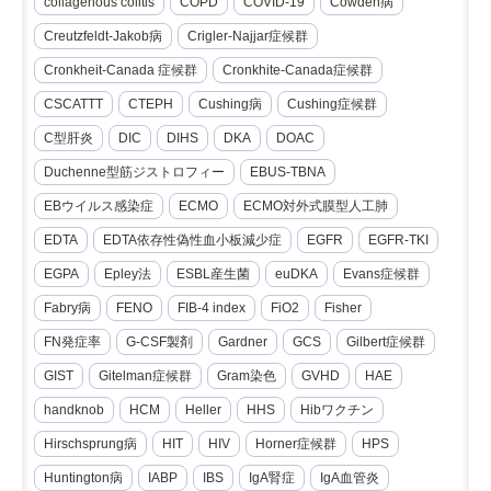
collagenous colitis
COPD
COVID-19
Cowden病
Creutzfeldt-Jakob病
Crigler-Najjar症候群
Cronkheit-Canada 症候群
Cronkhite-Canada症候群
CSCATTT
CTEPH
Cushing病
Cushing症候群
C型肝炎
DIC
DIHS
DKA
DOAC
Duchenne型筋ジストロフィー
EBUS-TBNA
EBウイルス感染症
ECMO
ECMO対外式膜型人工肺
EDTA
EDTA依存性偽性血小板減少症
EGFR
EGFR-TKI
EGPA
Epley法
ESBL産生菌
euDKA
Evans症候群
Fabry病
FENO
FIB-4 index
FiO2
Fisher
FN発症率
G-CSF製剤
Gardner
GCS
Gilbert症候群
GIST
Gitelman症候群
Gram染色
GVHD
HAE
handknob
HCM
Heller
HHS
Hibワクチン
Hirschsprung病
HIT
HIV
Horner症候群
HPS
Huntington病
IABP
IBS
IgA腎症
IgA血管炎