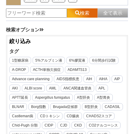
検索
全て表示
検索オプション
絞り込み
タグ
1型糖尿病
5%アルブミン液
6%膠質液
6分間歩行試験
A-DROP
ACTH単独欠損症
ADAMTS13
Advance care planning
AIDS指標疾患
AIH
AIHA
AIP
AKI
ALBI score
AML
ANCA関連血管炎
APL
APTT延長
Aspergillus fumigatus
A型肝炎
A型胃炎
BLNAR
Borg指数
Brugada症候群
B型肝炎
CADASIL
Castleman病
CDトキシン
CD腸炎
CHADS2スコア
Chid-Pugh 分類
CIDP
CJD
CKD
CO2ナルコーシス