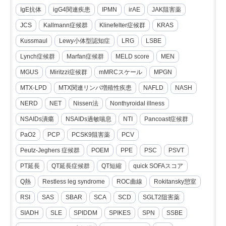
IgE抗体
igG4関連疾患
IPMN
irAE
JAK阻害薬
JCS
Kallmann症候群
Klinefelter症候群
KRAS
Kussmaul
Lewy小体型認知症
LRG
LSBE
Lynch症候群
Marfan症候群
MELD score
MEN
MGUS
Miritzzi症候群
mMRCスケール
MPGN
MTX-LPD
MTX関連リンパ増殖性疾患
NAFLD
NASH
NERD
NET
Nissen法
Nonthyroidal illness
NSAIDs潰瘍
NSAIDs過敏喘息
NTI
Pancoast症候群
PaO2
PCP
PCSK9阻害薬
PCV
Peutz-Jeghers 症候群
POEM
PPE
PSC
PSVT
PT延長
QT延長症候群
QT短縮
quick SOFAスコア
Q熱
Restless leg syndrome
ROC曲線
Rokitansky憩室
RSI
SAS
SBAR
SCA
SCD
SGLT2阻害薬
SIADH
SLE
SPIDDM
SPIKES
SPN
SSBE