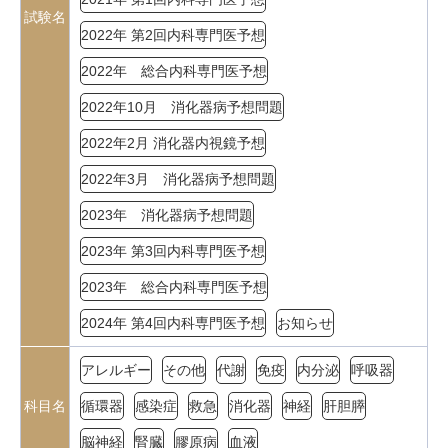
試験名
2022年 第2回内科専門医予想
2022年 総合内科専門医予想
2022年10月 消化器病予想問題
2022年2月 消化器内視鏡予想
2022年3月 消化器病予想問題
2023年 消化器病予想問題
2023年 第3回内科専門医予想
2023年 総合内科専門医予想
2024年 第4回内科専門医予想
お知らせ
アレルギー
その他
代謝
免疫
内分泌
呼吸器
科目名
循環器
感染症
救急
消化器
神経
肝胆膵
脳神経
腎臓
膠原病
血液