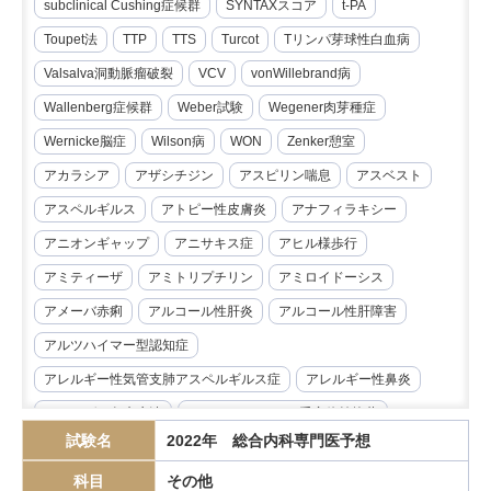
subclinical Cushing症候群
SYNTAXスコア
t-PA
Toupet法
TTP
TTS
Turcot
Tリンパ芽球性白血病
Valsalva洞動脈瘤破裂
VCV
vonWillebrand病
Wallenberg症候群
Weber試験
Wegener肉芽種症
Wernicke脳症
Wilson病
WON
Zenker憩室
アカラシア
アザシチジン
アスピリン喘息
アスベスト
アスペルギルス
アトピー性皮膚炎
アナフィラキシー
アニオンギャップ
アニサキス症
アヒル様歩行
アミティーザ
アミトリプチリン
アミロイドーシス
アメーバ赤痢
アルコール性肝炎
アルコール性肝障害
アルツハイマー型認知症
アレルギー性気管支肺アスペルギルス症
アレルギー性鼻炎
アレルゲン免疫療法
アンジオテンシンII受容体拮抗薬
試験名
2022年 総合内科専門医予想
イマチニブ
インスリノーマ
インピーダンス試験
科目
その他
インフリキシマブ
エクリズマブ
エゼチミブ
エダラボン