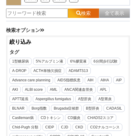
検索
全て表示
検索オプション
絞り込み
タグ
1型糖尿病
5%アルブミン液
6%膠質液
6分間歩行試験
A-DROP
ACTH単独欠損症
ADAMTS13
Advance care planning
AIDS指標疾患
AIH
AIHA
AIP
AKI
ALBI score
AML
ANCA関連血管炎
APL
APTT延長
Aspergillus fumigatus
A型肝炎
A型胃炎
BLNAR
Borg指数
Brugada症候群
B型肝炎
CADASIL
Castleman病
CDトキシン
CD腸炎
CHADS2スコア
Chid-Pugh 分類
CIDP
CJD
CKD
CO2ナルコーシス