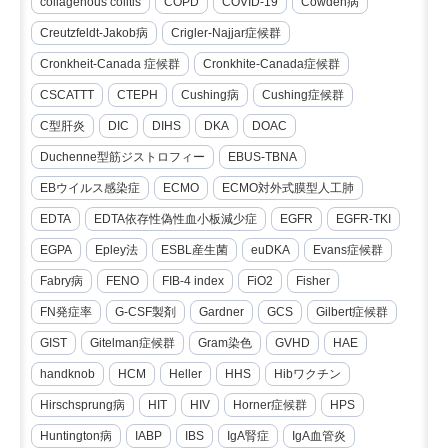
collagenous colitis
COPD
COVID-19
Cowden病
Creutzfeldt-Jakob病
Crigler-Najjar症候群
Cronkheit-Canada 症候群
Cronkhite-Canada症候群
CSCATTT
CTEPH
Cushing病
Cushing症候群
C型肝炎
DIC
DIHS
DKA
DOAC
Duchenne型筋ジストロフィー
EBUS-TBNA
EBウイルス感染症
ECMO
ECMO対外式膜型人工肺
EDTA
EDTA依存性偽性血小板減少症
EGFR
EGFR-TKI
EGPA
Epley法
ESBL産生菌
euDKA
Evans症候群
Fabry病
FENO
FIB-4 index
FiO2
Fisher
FN発症率
G-CSF製剤
Gardner
GCS
Gilbert症候群
GIST
Gitelman症候群
Gram染色
GVHD
HAE
handknob
HCM
Heller
HHS
Hibワクチン
Hirschsprung病
HIT
HIV
Horner症候群
HPS
Huntington病
IABP
IBS
IgA腎症
IgA血管炎