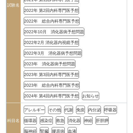
試験名
2022年 第2回内科専門医予想
2022年 総合内科専門医予想
2022年10月 消化器病予想問題
2022年2月 消化器内視鏡予想
2022年3月 消化器病予想問題
2023年 消化器病予想問題
2023年 第3回内科専門医予想
2023年 総合内科専門医予想
2024年 第4回内科専門医予想
お知らせ
アレルギー
その他
代謝
免疫
内分泌
呼吸器
科目名
循環器
感染症
救急
消化器
神経
肝胆膵
脳神経
腎臓
膠原病
血液