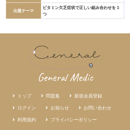
エピペン
エリスロポエチン
エルシニア腸炎
ビタミン欠乏症状で正しい組み合わせを 1
出題テーマ
つ
エルトロンボパグ
エロビキシバット
オレキシン
ガストリノーマ
ガストリン
カテーテルアブレーション
カリウムチャネル競合型胃酸抑制薬
カルチノイド
カロリー計算
カンジダ血症
カンピロバクター腸炎
がん検診
がん疼痛
がん統計
がん薬物療法
ギランバレー症候群
グーフィス
クッシング病
クッシング症候群
クラミジア
グラム染色
General Medic
グラム陰性双球菌
クリプトスポリジウム症
グレリン
クローン病
クロピドグレル
コールドポリペクトミー
トップ
問題集
新規会員登録
コレシストキニン
コレステロール塞栓症
コレステロール結石
サルコイドーシス
サルコペニア
ログイン
お知らせ
お問い合わせ
サルモネラ
シェーグレン症候群
シクロスポリン
利用規約
プライバシーポリシー
ジクロロプロパン
シスタチンC
ジソピラミド