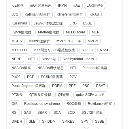
IgE抗体
igG4関連疾患
IPMN
irAE
JAK阻害薬
JCS
Kallmann症候群
Klinefelter症候群
KRAS
Kussmaul
Lewy小体型認知症
LRG
LSBE
Lynch症候群
Marfan症候群
MELD score
MEN
MGUS
Miritzzi症候群
mMRCスケール
MPGN
MTX-LPD
MTX関連リンパ増殖性疾患
NAFLD
NASH
NERD
NET
Nissen法
Nonthyroidal illness
NSAIDs潰瘍
NSAIDs過敏喘息
NTI
Pancoast症候群
PaO2
PCP
PCSK9阻害薬
PCV
Peutz-Jeghers 症候群
POEM
PPE
PSC
PSVT
PT延長
QT延長症候群
QT短縮
quick SOFAスコア
Q熱
Restless leg syndrome
ROC曲線
Rokitansky憩室
RSI
SAS
SBAR
SCA
SCD
SGLT2阻害薬
SIADH
SLE
SPIDDM
SPIKES
SPN
SSBE