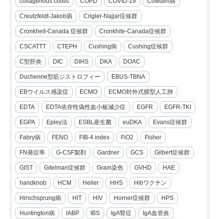
collagenous colitis
COPD
COVID-19
Cowden病
Creutzfeldt-Jakob病
Crigler-Najjar症候群
Cronkheit-Canada 症候群
Cronkhite-Canada症候群
CSCATTT
CTEPH
Cushing病
Cushing症候群
C型肝炎
DIC
DIHS
DKA
DOAC
Duchenne型筋ジストロフィー
EBUS-TBNA
EBウイルス感染症
ECMO
ECMO対外式膜型人工肺
EDTA
EDTA依存性偽性血小板減少症
EGFR
EGFR-TKI
EGPA
Epley法
ESBL産生菌
euDKA
Evans症候群
Fabry病
FENO
FIB-4 index
FiO2
Fisher
FN発症率
G-CSF製剤
Gardner
GCS
Gilbert症候群
GIST
Gitelman症候群
Gram染色
GVHD
HAE
handknob
HCM
Heller
HHS
Hibワクチン
Hirschsprung病
HIT
HIV
Horner症候群
HPS
Huntington病
IABP
IBS
IgA腎症
IgA血管炎