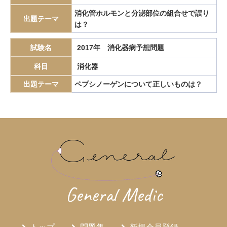
エピペン
エリスロポエチン
エルシニア腸炎
消化管ホルモンと分泌部位の組合せで誤り
出題テーマ
は？
エルトロンボパグ
エロビキシバット
オレキシン
ガストリノーマ
ガストリン
カテーテルアブレーション
試験名
2017年 消化器病予想問題
カリウムチャネル競合型胃酸抑制薬
カルチノイド
科目
消化器
カロリー計算
カンジダ血症
カンピロバクター腸炎
出題テーマ
ペプシノーゲンについて正しいものは？
がん検診
がん疼痛
がん統計
がん薬物療法
ギランバレー症候群
グーフィス
クッシング病
クッシング症候群
クラミジア
グラム染色
グラム陰性双球菌
クリプトスポリジウム症
グレリン
クローン病
クロピドグレル
コールドポリペクトミー
コレシストキニン
コレステロール塞栓症
コレステロール結石
サルコイドーシス
サルコペニア
General Medic
サルモネラ
シェーグレン症候群
シクロスポリン
ジクロロプロパン
シスタチンC
ジソピラミド