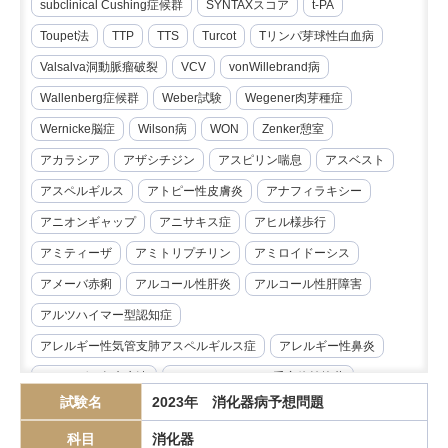
subclinical Cushing症候群
SYNTAXスコア
t-PA
Toupet法
TTP
TTS
Turcot
Tリンパ芽球性白血病
Valsalva洞動脈瘤破裂
VCV
vonWillebrand病
Wallenberg症候群
Weber試験
Wegener肉芽種症
Wernicke脳症
Wilson病
WON
Zenker憩室
アカラシア
アザシチジン
アスピリン喘息
アスベスト
アスペルギルス
アトピー性皮膚炎
アナフィラキシー
アニオンギャップ
アニサキス症
アヒル様歩行
アミティーザ
アミトリプチリン
アミロイドーシス
アメーバ赤痢
アルコール性肝炎
アルコール性肝障害
アルツハイマー型認知症
アレルギー性気管支肺アスペルギルス症
アレルギー性鼻炎
アレルゲン免疫療法
アンジオテンシンII受容体拮抗薬
試験名
2023年 消化器病予想問題
イマチニブ
インスリノーマ
インピーダンス試験
科目
消化器
インフリキシマブ
エクリズマブ
エゼチミブ
エダラボン