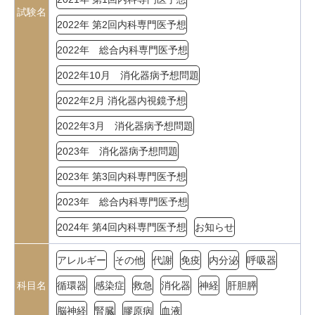
試験名
2022年 第2回内科専門医予想
2022年 総合内科専門医予想
2022年10月 消化器病予想問題
2022年2月 消化器内視鏡予想
2022年3月 消化器病予想問題
2023年 消化器病予想問題
2023年 第3回内科専門医予想
2023年 総合内科専門医予想
2024年 第4回内科専門医予想
お知らせ
アレルギー
その他
代謝
免疫
内分泌
呼吸器
科目名
循環器
感染症
救急
消化器
神経
肝胆膵
脳神経
腎臓
膠原病
血液