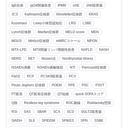
IgE抗体
igG4関連疾患
IPMN
irAE
JAK阻害薬
JCS
Kallmann症候群
Klinefelter症候群
KRAS
Kussmaul
Lewy小体型認知症
LRG
LSBE
Lynch症候群
Marfan症候群
MELD score
MEN
MGUS
Miritzzi症候群
mMRCスケール
MPGN
MTX-LPD
MTX関連リンパ増殖性疾患
NAFLD
NASH
NERD
NET
Nissen法
Nonthyroidal illness
NSAIDs潰瘍
NSAIDs過敏喘息
NTI
Pancoast症候群
PaO2
PCP
PCSK9阻害薬
PCV
Peutz-Jeghers 症候群
POEM
PPE
PSC
PSVT
PT延長
QT延長症候群
QT短縮
quick SOFAスコア
Q熱
Restless leg syndrome
ROC曲線
Rokitansky憩室
RSI
SAS
SBAR
SCA
SCD
SGLT2阻害薬
SIADH
SLE
SPIDDM
SPIKES
SPN
SSBE