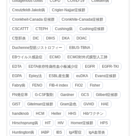
collagenous colitis
COPD
COVID-19
Cowden病
Creutzfeldt-Jakob病
Crigler-Najjar症候群
Cronkheit-Canada 症候群
Cronkhite-Canada症候群
CSCATTT
CTEPH
Cushing病
Cushing症候群
C型肝炎
DIC
DIHS
DKA
DOAC
Duchenne型筋ジストロフィー
EBUS-TBNA
EBウイルス感染症
ECMO
ECMO対外式膜型人工肺
EDTA
EDTA依存性偽性血小板減少症
EGFR
EGFR-TKI
EGPA
Epley法
ESBL産生菌
euDKA
Evans症候群
Fabry病
FENO
FIB-4 index
FiO2
Fisher
FN発症率
G-CSF製剤
Gardner
GCS
Gilbert症候群
GIST
Gitelman症候群
Gram染色
GVHD
HAE
handknob
HCM
Heller
HHS
Hibワクチン
Hirschsprung病
HIT
HIV
Horner症候群
HPS
Huntington病
IABP
IBS
IgA腎症
IgA血管炎