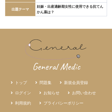
エピペン
エリスロポエチン
エルシニア腸炎
妊娠・出産適齢期女性に使用できる抗てん
出題テーマ
かん薬は？
エルトロンボパグ
エロビキシバット
オレキシン
ガストリノーマ
ガストリン
カテーテルアブレーション
カリウムチャネル競合型胃酸抑制薬
カルチノイド
カロリー計算
カンジダ血症
カンピロバクター腸炎
がん検診
がん疼痛
がん統計
がん薬物療法
ギランバレー症候群
グーフィス
クッシング病
クッシング症候群
クラミジア
グラム染色
General Medic
グラム陰性双球菌
クリプトスポリジウム症
グレリン
クローン病
クロピドグレル
コールドポリペクトミー
トップ
問題集
新規会員登録
コレシストキニン
コレステロール塞栓症
コレステロール結石
サルコイドーシス
サルコペニア
ログイン
お知らせ
お問い合わせ
サルモネラ
シェーグレン症候群
シクロスポリン
利用規約
プライバシーポリシー
ジクロロプロパン
シスタチンC
ジソピラミド