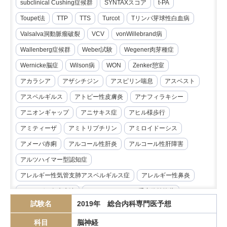
subclinical Cushing症候群
SYNTAXスコア
t-PA
Toupet法
TTP
TTS
Turcot
Tリンパ芽球性白血病
Valsalva洞動脈瘤破裂
VCV
vonWillebrand病
Wallenberg症候群
Weber試験
Wegener肉芽種症
Wernicke脳症
Wilson病
WON
Zenker憩室
アカラシア
アザシチジン
アスピリン喘息
アスベスト
アスペルギルス
アトピー性皮膚炎
アナフィラキシー
アニオンギャップ
アニサキス症
アヒル様歩行
アミティーザ
アミトリプチリン
アミロイドーシス
アメーバ赤痢
アルコール性肝炎
アルコール性肝障害
アルツハイマー型認知症
アレルギー性気管支肺アスペルギルス症
アレルギー性鼻炎
アレルゲン免疫療法
アンジオテンシンII受容体拮抗薬
試験名
2019年 総合内科専門医予想
イマチニブ
インスリノーマ
インピーダンス試験
科目
脳神経
インフリキシマブ
エクリズマブ
エゼチミブ
エダラボン