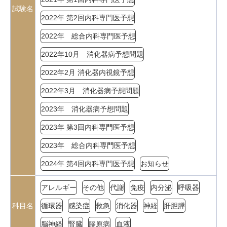
試験名
2022年 第2回内科専門医予想
2022年 総合内科専門医予想
2022年10月 消化器病予想問題
2022年2月 消化器内視鏡予想
2022年3月 消化器病予想問題
2023年 消化器病予想問題
2023年 第3回内科専門医予想
2023年 総合内科専門医予想
2024年 第4回内科専門医予想
お知らせ
アレルギー
その他
代謝
免疫
内分泌
呼吸器
科目名
循環器
感染症
救急
消化器
神経
肝胆膵
脳神経
腎臓
膠原病
血液