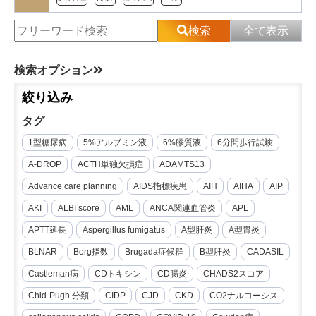
検索
全て表示
検索オプション
絞り込み
タグ
1型糖尿病
5%アルブミン液
6%膠質液
6分間歩行試験
A-DROP
ACTH単独欠損症
ADAMTS13
Advance care planning
AIDS指標疾患
AIH
AIHA
AIP
AKI
ALBI score
AML
ANCA関連血管炎
APL
APTT延長
Aspergillus fumigatus
A型肝炎
A型胃炎
BLNAR
Borg指数
Brugada症候群
B型肝炎
CADASIL
Castleman病
CDトキシン
CD腸炎
CHADS2スコア
Chid-Pugh 分類
CIDP
CJD
CKD
CO2ナルコーシス