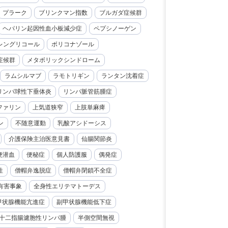
プラーク
ブリンクマン指数
ブルガダ症候群
ヘパリン起因性血小板減少症
ペプシノーゲン
レングリコール
ボリコナゾール
症候群
メタボリックシンドローム
ラムシルマブ
ラモトリギン
ランタン沈着症
リンパ球性下垂体炎
リンパ脈管筋腫症
ファリン
上気道狭窄
上肢単麻痺
ン
不随意運動
乳酸アシドーシス
介護保険主治医意見書
仙腸関節炎
便潜血
便秘症
個人防護服
偶発症
性
僧帽弁逸脱症
僧帽弁閉鎖不全症
有害事象
全身性エリテマトーデス
甲状腺機能亢進症
副甲状腺機能低下症
十二指腸濾胞性リンパ腫
半側空間無視