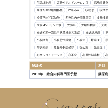
印環細胞癌
原発性アルドステロン症
原発性硬
同種造血幹細胞移植
呼吸不全
咳喘息
喫煙
多価不飽和脂肪酸
多発性内分泌腫瘍症
多発性
大腸MALTリンパ腫
大腸癌
大腸癌検診
失認
妊娠初期一過性甲状腺機能亢進症
妊娠糖尿病
小脳障害
小腸悪性腫瘍
小腸癌
尿崩症
尿
帯状疱疹
延髄外側症候群
強心薬
強皮症
心サルコイドーシス
心不全
心原性脳塞栓
心臓リハビリテーション
心臓冠動脈CT
心臓超
試験名
科目
急性好酸球性肺炎
急性心筋炎
急性心膜炎
2019年 総合内科専門医予想
膠原
急性閉塞性化膿性胆管炎
急性骨髄性白血病
性
慢性心不全
慢性炎症性脱髄性多発根神経炎
慢
慢性血栓塞栓性肺高血圧症
慢性進行性肺アスペル
抗IL-6受容体抗体
抗NMDA受容体抗体脳炎
抗R
指定難病
播種性帯状疱疹
播種性血管内凝固症