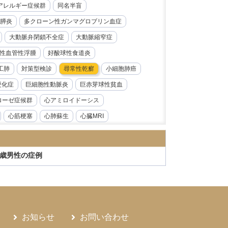
レルギー症候群​​
同名半盲
膵炎
多クローン性ガンマグロブリン血症
大動脈弁閉鎖不全症
大動脈縮窄症
性血管性浮腫
好酸球性食道炎
工肺
対策型検診
尋常性乾癬
小細胞肺癌
硬化症
巨細胞性動脈炎
巨赤芽球性貧血
ローゼ症候群
心アミロイドーシス
心筋梗塞
心肺蘇生
心臓MRI
急性前骨髄性白血病
急性大動脈解離
炎
急性腎障害
急性膵炎
急性虫垂炎
2歳男性の症例
性心内膜炎
感音性難聴
慢性好酸球性肺炎
ス症
慢性腎臓病
慢性膵炎
病
手根管症候群
抗CD19抗体
モニタリング
持続性知覚性姿勢誘発めまい
お知らせ
お問い合わせ
日本海裂頭条虫
日本紅斑熱
日本脳炎