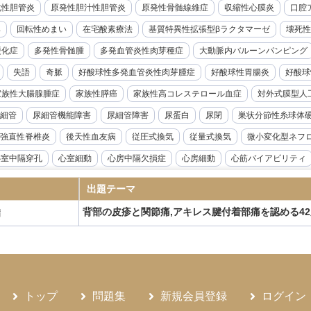
化性胆管炎
原発性胆汁性胆管炎
原発性骨髄線維症
収縮性心膜炎
口腔ア
率
回転性めまい
在宅酸素療法
基質特異性拡張型βラクタマーゼ
壊死性
硬化症
多発性骨髄腫
多発血管炎性肉芽種症
大動脈内バルーンパンピング
失語
奇脈
好酸球性多発血管炎性肉芽腫症
好酸球性胃腸炎
好酸球
家族性大腸腺腫症
家族性膵癌
家族性高コレステロール血症
対外式膜型人
細管
尿細管機能障害
尿細管障害
尿蛋白
尿閉
巣状分節性糸球体
強直性脊椎炎
後天性血友病
従圧式換気
従量式換気
微小変化型ネフ
心室中隔穿孔
心室細動
心房中隔欠損症
心房細動
心筋バイアビリティ
音波検査
急性リンパ性白血病
急性上腸管脈動脈閉塞症
急性前立腺炎
出題テーマ
急性溶血性輸血副作用
急性肝不全
急性胆嚢炎
急性胆管炎
急性腎盂腎
背部の皮疹と関節痛,アキレス腱付着部痛を認める4
病
腺機能低下症
悪性症候群
悪性胸膜中皮腫
悪性腎硬化症
感度
感染
性炎症性脱髄性多発神経炎
慢性硬膜下血腫
慢性肝炎
慢性肺アスペルギル
ギルス症
慢性骨髄性白血病
成人Still病
成人T細胞白血病
成人スティル
ANKL抗体製剤
抗てんかん薬
抗不整脈薬
抗血小板薬
持続グルコース
トップ
問題集
新規会員登録
ログイン
候群
敗血症
新型コロナウイルス感染症
新鮮凍結血漿
日本住血吸虫