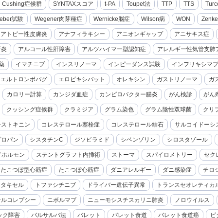
cal Cushing症候群
SYNTAXスコア
t-PA
Toupet法
TTP
TTS
Turc
eber試験
Wegener肉芽種症
Wernicke脳症
Wilson病
WON
Zenk
アトピー性皮膚炎
アナフィラキシー
アニオンギャップ
アニサキス症
肝炎
アルコール性肝障害
アルツハイマー型認知症
アレルギー性気管支肺
薬
イマチニブ
インスリノーマ
インピーダンス試験
インフリキシマ
エルトロンボパグ
エロビキシバット
オレキシン
ガストリノーマ
ガ
カロリー計算
カンジダ血症
カンピロバクター腸炎
がん検診
がん
クッシング症候群
クラミジア
グラム染色
グラム陰性双球菌
クリ
シストキニン
コレステロール塞栓症
コレステロール結石
サルコイドーシ
プロパン
シスタチンC
ジソピラミド
シベンゾリン
シロスタゾール
ドホルモン
ステントグラフト内挿術
ストーマ
スパイロメトリー
セク
たこつぼ型心筋症
たこつぼ心筋症
ダニアレルギー
ダニ感染症
チロ
セタキセル
トファシチニブ
ドライバー遺伝子異常
トランスセオレティカ
ナルコレプシー
ニボルマブ
ニューモシスチスカリニ肺炎
ノロウイルス
ック障害
バルサルバ法
バレット
バレット食道
バレット食道癌
ビ