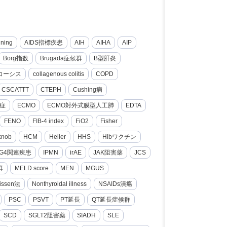
nning
AIDS指標疾患
AIH
AIHA
AIP
Borg指数
Brugada症候群
B型肝炎
コーシス
collagenous colitis
COPD
CSCATTT
CTEPH
Cushing病
症
ECMO
ECMO対外式膜型人工肺
EDTA
FENO
FIB-4 index
FiO2
Fisher
knob
HCM
Heller
HHS
Hibワクチン
gG4関連疾患
IPMN
irAE
JAK阻害薬
JCS
群
MELD score
MEN
MGUS
issen法
Nonthyroidal illness
NSAIDs潰瘍
PSC
PSVT
PT延長
QT延長症候群
SCD
SGLT2阻害薬
SIADH
SLE