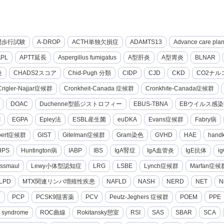
間歩行試験
A-DROP
ACTH単独欠損症
ADAMTS13
Advance care pla
APL
APTT延長
Aspergillus fumigatus
A型肝炎
A型胃炎
BLNAR
炎
CHADS2スコア
Chid-Pugh 分類
CIDP
CJD
CKD
CO2ナル
Crigler-Najjar症候群
Cronkheit-Canada 症候群
Cronkhite-Canada症候群
DOAC
Duchenne型筋ジストロフィー
EBUS-TBNA
EBウイルス感染
I
EGPA
Epley法
ESBL産生菌
euDKA
Evans症候群
Fabry病
lbert症候群
GIST
Gitelman症候群
Gram染色
GVHD
HAE
hand
HPS
Huntington病
IABP
IBS
IgA腎症
IgA血管炎
IgE抗体
i
ssmaul
Lewy小体型認知症
LRG
LSBE
Lynch症候群
Marfan症候
LPD
MTX関連リンパ増殖性疾患
NAFLD
NASH
NERD
NET
N
2
PCP
PCSK9阻害薬
PCV
Peutz-Jeghers 症候群
POEM
PPE
g syndrome
ROC曲線
Rokitansky憩室
RSI
SAS
SBAR
SCA