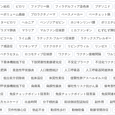
ビン結石
ピロリ
ファブリー病
フィラデルフィア染色体
ブデソニド
ローボリューム曲線
プロラクチノーマ
ペースメーカー
ベーチェット病
クターピロリ
ヘルニア
ベンゾジアゼピン
ホジキンリンパ腫
ポリエチ
プラズマ肺炎
マラリア
マルファン症候群
ミカファンギン
むずむず脚
モビコール
ライム病
ラテックス-フルーツ症候群
ラテックスアレルギー
チア感染症
リツキシマブ
リナクロチド
リビングウィル
リンゼス
レベチラセタム
ロコモティブ症候群
ワクチン
ワクチン接種間隔
ワル
下垂体機能低下症
下肢閉塞性動脈硬化症
不安定プラーク
不活化ワクチ
性肥満
亜急性甲状腺炎
人口動態統計
人工呼吸器
人工呼吸器関連肺炎
低位前方切除術
低体温症
体質性黄疸
侵襲性肺アスペルギルス症
副甲状腺機能低下症
偽痛風
偽膜性腸炎
催吐性リスク抗がん薬
催奇形
大症
免疫チェックポイント阻害剤
免疫チェックポイント阻害薬
免疫関連
処方カスケード
出血時間
分子標的薬
前頭側頭型認知症
副作用
副
肺
労作性狭心症
勃起不全
動揺性歩行
動物咬傷
動脈管開存症