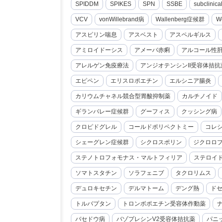
SPIDDM
SPIKES
SPN
SSBE
subclini
VCV
vonWillebrand病
Wallenberg症候群
W
アスピリン喘息
アスベスト
アスペルギルス
アミロイドーシス
アメーバ赤痢
アルコール性
アレルゲン免疫療法
アンジオテンシンII受容体拮抗
エピペン
エリスロポエチン
エルシニア腸炎
カリウムチャネル競合型胃酸抑制薬
カルチノイド
ギランバレー症候群
グーフィス
クッシング病
クロピドグレル
コールドポリペクトミー
コレ
シェーグレン症候群
シクロスポリン
ジクロロ
ステノトロフォモナス・マルトフィリア
ステロイ
ソマトスタチン
ソラフェニブ
タクロリムス
デュロキセチン
デルマトーム
デング熱
ド
トルバプタン
トロンボポエチン受容体作動薬
バセドウ病
バゾプレシンV2受容体拮抗薬
パニ