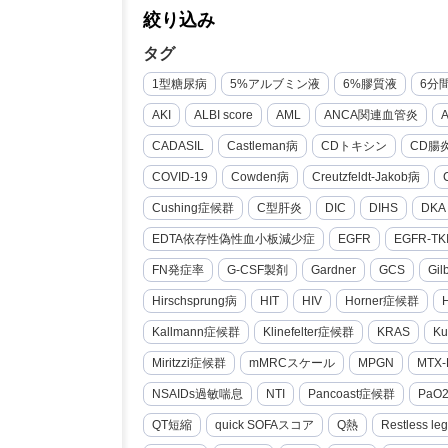
絞り込み
タグ
1型糖尿病
5%アルブミン液
6%膠質液
6分
AKI
ALBI score
AML
ANCA関連血管炎
CADASIL
Castleman病
CDトキシン
CD腸
COVID-19
Cowden病
Creutzfeldt-Jakob病
Cushing症候群
C型肝炎
DIC
DIHS
DKA
EDTA依存性偽性血小板減少症
EGFR
EGFR-TK
FN発症率
G-CSF製剤
Gardner
GCS
Gi
Hirschsprung病
HIT
HIV
Horner症候群
Kallmann症候群
Klinefelter症候群
KRAS
Ku
Miritzzi症候群
mMRCスケール
MPGN
MTX-
NSAIDs過敏喘息
NTI
Pancoast症候群
PaO
QT短縮
quick SOFAスコア
Q熱
Restless le