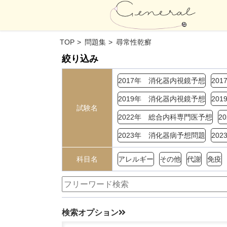
TOP
問題集
尋常性乾癬
絞り込み
2017年 消化器内視鏡予想
20
2019年 消化器内視鏡予想
20
試験名
2022年 総合内科専門医予想
2
2023年 消化器病予想問題
20
科目名
アレルギー
その他
代謝
免疫
検索オプション