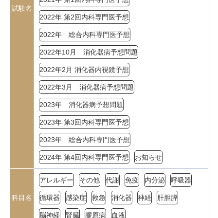
試験名
2022年 第2回内科専門医予想
2022年 総合内科専門医予想
2022年10月 消化器病予想問題
2022年2月 消化器内視鏡予想
2022年3月 消化器病予想問題
2023年 消化器病予想問題
2023年 第3回内科専門医予想
2023年 総合内科専門医予想
2024年 第4回内科専門医予想
お知らせ
アレルギー
その他
代謝
免疫
内分泌
呼吸器
科目名
循環器
感染症
救急
消化器
神経
肝胆膵
脳神経
腎臓
膠原病
血液