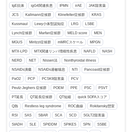
IgE抗体
igG4関連疾患
IPMN
irAE
JAK阻害薬
JCS
Kallmann症候群
Klinefelter症候群
KRAS
Kussmaul
Lewy小体型認知症
LRG
LSBE
Lynch症候群
Marfan症候群
MELD score
MEN
MGUS
Miritzzi症候群
mMRCスケール
MPGN
MTX-LPD
MTX関連リンパ増殖性疾患
NAFLD
NASH
NERD
NET
Nissen法
Nonthyroidal illness
NSAIDs潰瘍
NSAIDs過敏喘息
NTI
Pancoast症候群
PaO2
PCP
PCSK9阻害薬
PCV
Peutz-Jeghers 症候群
POEM
PPE
PSC
PSVT
PT延長
QT延長症候群
QT短縮
quick SOFAスコア
Q熱
Restless leg syndrome
ROC曲線
Rokitansky憩室
RSI
SAS
SBAR
SCA
SCD
SGLT2阻害薬
SIADH
SLE
SPIDDM
SPIKES
SPN
SSBE