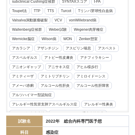
subclinical Cushing症候群
SYNTAXスコア
t-PA
Toupet法
TTP
TTS
Turcot
Tリンパ芽球性白血病
Valsalva洞動脈瘤破裂
VCV
vonWillebrand病
Wallenberg症候群
Weber試験
Wegener肉芽種症
Wernicke脳症
Wilson病
WON
Zenker憩室
アカラシア
アザシチジン
アスピリン喘息
アスベスト
アスペルギルス
アトピー性皮膚炎
アナフィラキシー
アニオンギャップ
アニサキス症
アヒル様歩行
アミティーザ
アミトリプチリン
アミロイドーシス
アメーバ赤痢
アルコール性肝炎
アルコール性肝障害
アルツハイマー型認知症
アレルギー性気管支肺アスペルギルス症
アレルギー性鼻炎
アレルゲン免疫療法
アンジオテンシンII受容体拮抗薬
試験名
2022年 総合内科専門医予想
イマチニブ
インスリノーマ
インピーダンス試験
科目
感染症
インフリキシマブ
エクリズマブ
エゼチミブ
エダラボン