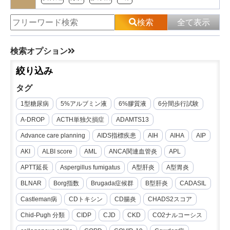
検索
全て表示
検索オプション
絞り込み
タグ
1型糖尿病
5%アルブミン液
6%膠質液
6分間歩行試験
A-DROP
ACTH単独欠損症
ADAMTS13
Advance care planning
AIDS指標疾患
AIH
AIHA
AIP
AKI
ALBI score
AML
ANCA関連血管炎
APL
APTT延長
Aspergillus fumigatus
A型肝炎
A型胃炎
BLNAR
Borg指数
Brugada症候群
B型肝炎
CADASIL
Castleman病
CDトキシン
CD腸炎
CHADS2スコア
Chid-Pugh 分類
CIDP
CJD
CKD
CO2ナルコーシス