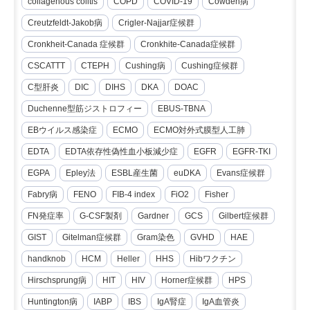
collagenous colitis
COPD
COVID-19
Cowden病
Creutzfeldt-Jakob病
Crigler-Najjar症候群
Cronkheit-Canada 症候群
Cronkhite-Canada症候群
CSCATTT
CTEPH
Cushing病
Cushing症候群
C型肝炎
DIC
DIHS
DKA
DOAC
Duchenne型筋ジストロフィー
EBUS-TBNA
EBウイルス感染症
ECMO
ECMO対外式膜型人工肺
EDTA
EDTA依存性偽性血小板減少症
EGFR
EGFR-TKI
EGPA
Epley法
ESBL産生菌
euDKA
Evans症候群
Fabry病
FENO
FIB-4 index
FiO2
Fisher
FN発症率
G-CSF製剤
Gardner
GCS
Gilbert症候群
GIST
Gitelman症候群
Gram染色
GVHD
HAE
handknob
HCM
Heller
HHS
Hibワクチン
Hirschsprung病
HIT
HIV
Horner症候群
HPS
Huntington病
IABP
IBS
IgA腎症
IgA血管炎