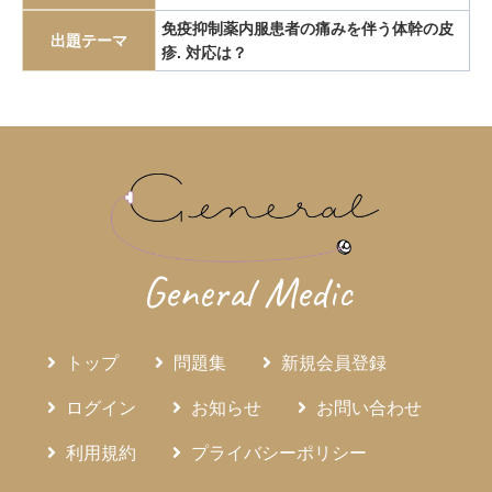
エピペン
エリスロポエチン
エルシニア腸炎
免疫抑制薬内服患者の痛みを伴う体幹の皮
出題テーマ
疹. 対応は？
エルトロンボパグ
エロビキシバット
オレキシン
ガストリノーマ
ガストリン
カテーテルアブレーション
カリウムチャネル競合型胃酸抑制薬
カルチノイド
カロリー計算
カンジダ血症
カンピロバクター腸炎
がん検診
がん疼痛
がん統計
がん薬物療法
ギランバレー症候群
グーフィス
クッシング病
クッシング症候群
クラミジア
グラム染色
General Medic
グラム陰性双球菌
クリプトスポリジウム症
グレリン
クローン病
クロピドグレル
コールドポリペクトミー
トップ
問題集
新規会員登録
コレシストキニン
コレステロール塞栓症
コレステロール結石
サルコイドーシス
サルコペニア
ログイン
お知らせ
お問い合わせ
サルモネラ
シェーグレン症候群
シクロスポリン
利用規約
プライバシーポリシー
ジクロロプロパン
シスタチンC
ジソピラミド