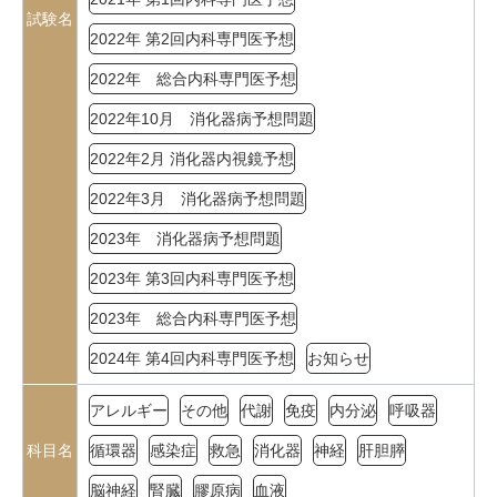
試験名
2022年 第2回内科専門医予想
2022年 総合内科専門医予想
2022年10月 消化器病予想問題
2022年2月 消化器内視鏡予想
2022年3月 消化器病予想問題
2023年 消化器病予想問題
2023年 第3回内科専門医予想
2023年 総合内科専門医予想
2024年 第4回内科専門医予想
お知らせ
アレルギー
その他
代謝
免疫
内分泌
呼吸器
科目名
循環器
感染症
救急
消化器
神経
肝胆膵
脳神経
腎臓
膠原病
血液