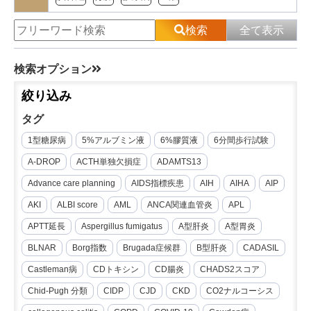
検索
全て表示
検索オプション
絞り込み
タグ
1型糖尿病
5%アルブミン液
6%膠質液
6分間歩行試験
A-DROP
ACTH単独欠損症
ADAMTS13
Advance care planning
AIDS指標疾患
AIH
AIHA
AIP
AKI
ALBI score
AML
ANCA関連血管炎
APL
APTT延長
Aspergillus fumigatus
A型肝炎
A型胃炎
BLNAR
Borg指数
Brugada症候群
B型肝炎
CADASIL
Castleman病
CDトキシン
CD腸炎
CHADS2スコア
Chid-Pugh 分類
CIDP
CJD
CKD
CO2ナルコーシス