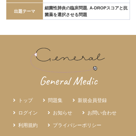
エピペン
エリスロポエチン
エルシニア腸炎
細菌性肺炎の臨床問題. A-DROPスコアと抗
出題テーマ
菌薬を選択させる問題
エルトロンボパグ
エロビキシバット
オレキシン
ガストリノーマ
ガストリン
カテーテルアブレーション
カリウムチャネル競合型胃酸抑制薬
カルチノイド
カロリー計算
カンジダ血症
カンピロバクター腸炎
がん検診
がん疼痛
がん統計
がん薬物療法
ギランバレー症候群
グーフィス
クッシング病
クッシング症候群
クラミジア
グラム染色
General Medic
グラム陰性双球菌
クリプトスポリジウム症
グレリン
クローン病
クロピドグレル
コールドポリペクトミー
トップ
問題集
新規会員登録
コレシストキニン
コレステロール塞栓症
コレステロール結石
サルコイドーシス
サルコペニア
ログイン
お知らせ
お問い合わせ
サルモネラ
シェーグレン症候群
シクロスポリン
利用規約
プライバシーポリシー
ジクロロプロパン
シスタチンC
ジソピラミド