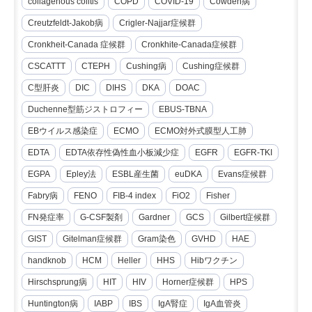
collagenous colitis
COPD
COVID-19
Cowden病
Creutzfeldt-Jakob病
Crigler-Najjar症候群
Cronkheit-Canada 症候群
Cronkhite-Canada症候群
CSCATTT
CTEPH
Cushing病
Cushing症候群
C型肝炎
DIC
DIHS
DKA
DOAC
Duchenne型筋ジストロフィー
EBUS-TBNA
EBウイルス感染症
ECMO
ECMO対外式膜型人工肺
EDTA
EDTA依存性偽性血小板減少症
EGFR
EGFR-TKI
EGPA
Epley法
ESBL産生菌
euDKA
Evans症候群
Fabry病
FENO
FIB-4 index
FiO2
Fisher
FN発症率
G-CSF製剤
Gardner
GCS
Gilbert症候群
GIST
Gitelman症候群
Gram染色
GVHD
HAE
handknob
HCM
Heller
HHS
Hibワクチン
Hirschsprung病
HIT
HIV
Horner症候群
HPS
Huntington病
IABP
IBS
IgA腎症
IgA血管炎