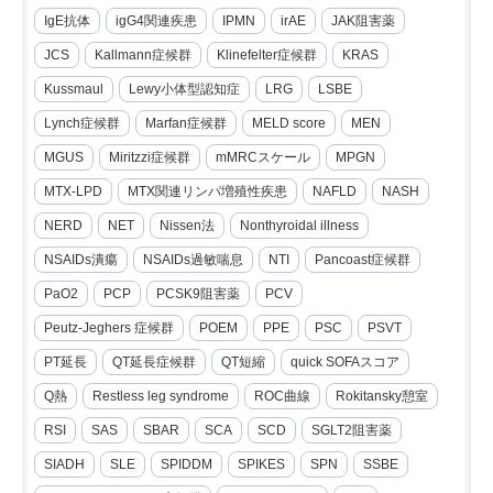
IgE抗体
igG4関連疾患
IPMN
irAE
JAK阻害薬
JCS
Kallmann症候群
Klinefelter症候群
KRAS
Kussmaul
Lewy小体型認知症
LRG
LSBE
Lynch症候群
Marfan症候群
MELD score
MEN
MGUS
Miritzzi症候群
mMRCスケール
MPGN
MTX-LPD
MTX関連リンパ増殖性疾患
NAFLD
NASH
NERD
NET
Nissen法
Nonthyroidal illness
NSAIDs潰瘍
NSAIDs過敏喘息
NTI
Pancoast症候群
PaO2
PCP
PCSK9阻害薬
PCV
Peutz-Jeghers 症候群
POEM
PPE
PSC
PSVT
PT延長
QT延長症候群
QT短縮
quick SOFAスコア
Q熱
Restless leg syndrome
ROC曲線
Rokitansky憩室
RSI
SAS
SBAR
SCA
SCD
SGLT2阻害薬
SIADH
SLE
SPIDDM
SPIKES
SPN
SSBE