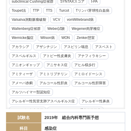
subclinical Cushing症候群
SYNTAXスコア
t-PA
Toupet法
TTP
TTS
Turcot
Tリンパ芽球性白血病
Valsalva洞動脈瘤破裂
VCV
vonWillebrand病
Wallenberg症候群
Weber試験
Wegener肉芽種症
Wernicke脳症
Wilson病
WON
Zenker憩室
アカラシア
アザシチジン
アスピリン喘息
アスベスト
アスペルギルス
アトピー性皮膚炎
アナフィラキシー
アニオンギャップ
アニサキス症
アヒル様歩行
アミティーザ
アミトリプチリン
アミロイドーシス
アメーバ赤痢
アルコール性肝炎
アルコール性肝障害
アルツハイマー型認知症
アレルギー性気管支肺アスペルギルス症
アレルギー性鼻炎
アレルゲン免疫療法
アンジオテンシンII受容体拮抗薬
試験名
2019年 総合内科専門医予想
イマチニブ
インスリノーマ
インピーダンス試験
科目
感染症
インフリキシマブ
エクリズマブ
エゼチミブ
エダラボン