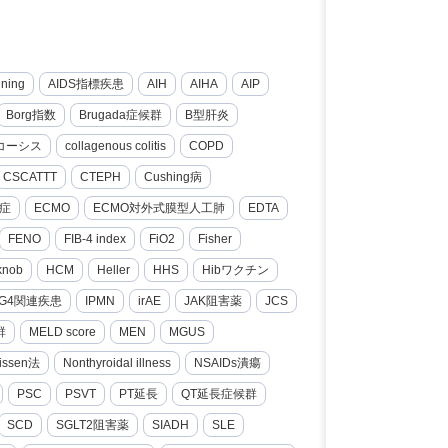
nning
AIDS指標疾患
AIH
AIHA
AIP
Borg指数
Brugada症候群
B型肝炎
コーシス
collagenous colitis
COPD
CSCATTT
CTEPH
Cushing病
症
ECMO
ECMO対外式膜型人工肺
EDTA
FENO
FIB-4 index
FiO2
Fisher
knob
HCM
Heller
HHS
Hibワクチン
gG4関連疾患
IPMN
irAE
JAK阻害薬
JCS
群
MELD score
MEN
MGUS
issen法
Nonthyroidal illness
NSAIDs潰瘍
PSC
PSVT
PT延長
QT延長症候群
SCD
SGLT2阻害薬
SIADH
SLE