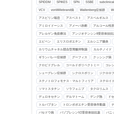
SPIDDM
SPIKES
SPN
SSBE
subclini
VCV
vonWillebrand病
Wallenberg症候群
W
アスピリン喘息
アスベスト
アスペルギルス
アミロイドーシス
アメーバ赤痢
アルコール性
アレルゲン免疫療法
アンジオテンシンII受容体拮抗
エピペン
エリスロポエチン
エルシニア腸炎
カリウムチャネル競合型胃酸抑制薬
カルチノイド
ギランバレー症候群
グーフィス
クッシング病
クロピドグレル
コールドポリペクトミー
コレ
シェーグレン症候群
シクロスポリン
ジクロロ
ステノトロフォモナス・マルトフィリア
ステロイ
ソマトスタチン
ソラフェニブ
タクロリムス
デュロキセチン
デルマトーム
デング熱
ド
トルバプタン
トロンボポエチン受容体作動薬
バセドウ病
バゾプレシンV2受容体拮抗薬
パニ