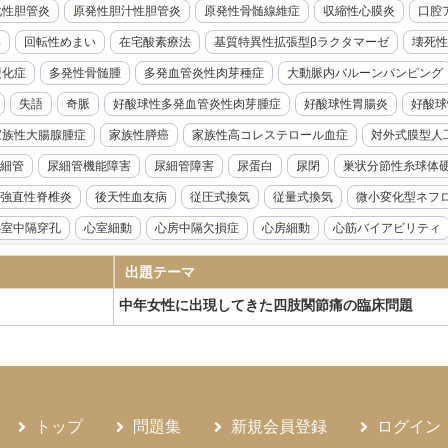
化性胆管炎
原発性胆汁性胆管炎
原発性骨髄線維症
収縮性心膜炎
口腔ア
率
回転性めまい
在宅酸素療法
基質特異性拡張型βラクタマーゼ
壊死性
硬化症
多発性骨髄腫
多発血管炎性肉芽種症
大動脈内バルーンパンピング
失語
奇脈
好酸球性多発血管炎性肉芽腫症
好酸球性胃腸炎
好酸球
家族性大腸腺腫症
家族性膵癌
家族性高コレステロール血症
対外式膜型人
細管
尿細管機能障害
尿細管障害
尿蛋白
尿閉
巣状分節性糸球体
強直性脊椎炎
後天性血友病
従圧式換気
従量式換気
微小変化型ネフ
心室中隔穿孔
心室細動
心房中隔欠損症
心房細動
心筋バイアビリティ
音波検査
急性リンパ性白血病
急性上腸管脈動脈閉塞症
急性前立腺炎
出題テーマ
急性溶血性輸血副作用
急性肝不全
急性胆嚢炎
急性胆管炎
急性腎盂腎
中年女性に出現してきた四肢関節痛の臨床問題
腺機能低下症
悪性症候群
悪性胸膜中皮腫
悪性腎硬化症
感度
感染
性炎症性脱髄性多発神経炎
慢性硬膜下血腫
慢性肝炎
慢性肺アスペルギル
ギルス症
慢性骨髄性白血病
成人Still病
成人T細胞白血病
成人スティル
ANKL抗体製剤
抗てんかん薬
抗不整脈薬
抗血小板薬
持続グルコース
トップ
問題集
新規会員登録
ログイン
候群
敗血症
新型コロナウイルス感染症
新鮮凍結血漿
日本住血吸虫