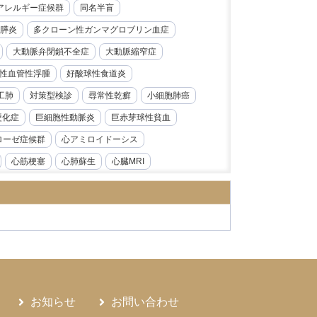
レルギー症候群​​
同名半盲
膵炎
多クローン性ガンマグロブリン血症
大動脈弁閉鎖不全症
大動脈縮窄症
性血管性浮腫
好酸球性食道炎
工肺
対策型検診
尋常性乾癬
小細胞肺癌
硬化症
巨細胞性動脈炎
巨赤芽球性貧血
ローゼ症候群
心アミロイドーシス
心筋梗塞
心肺蘇生
心臓MRI
急性前骨髄性白血病
急性大動脈解離
炎
急性腎障害
急性膵炎
急性虫垂炎
性心内膜炎
感音性難聴
慢性好酸球性肺炎
ス症
慢性腎臓病
慢性膵炎
病
手根管症候群
抗CD19抗体
モニタリング
持続性知覚性姿勢誘発めまい
お知らせ
お問い合わせ
日本海裂頭条虫
日本紅斑熱
日本脳炎