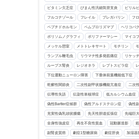
ビタミン欠乏症
びまん性汎細気管支炎
ビリル
フルコナゾール
フレイル
プレガバリン
フ
ペプチドホルモン
ペムブロリズマブ
ヘリコバ
ポリソムノグラフィ
ポリファーマシー
マイコ
メッケル憩室
メトトレキサート
モチリン
ランブル鞭毛虫
リウマチ性多発筋痛症
リケッ
ループス腎炎
レジオネラ
レプトスピラ症
下位運動ニューロン障害
下垂体前葉機能低下症
乾癬性関節炎
二次性副甲状腺機能亢進症
二次
伝導性失語
伝染性単核球症
低カルシウム血症
偽性Bartter症候群
偽性アルドステロン症
偽性
充実性偽乳頭状腫瘍
先天性胆道拡張症
先端巨
全身性強皮症
再生不良性貧血
冠動脈造影
副腎皮質癌
劇症1型糖尿病
劇症肝炎
加湿器