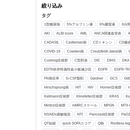
絞り込み
タグ
1型糖尿病
5%アルブミン液
6%膠質液
6分
AKI
ALBI score
AML
ANCA関連血管炎
CADASIL
Castleman病
CDトキシン
CD腸
COVID-19
Cowden病
Creutzfeldt-Jakob病
Cushing症候群
C型肝炎
DIC
DIHS
DKA
EDTA依存性偽性血小板減少症
EGFR
EGFR-TK
FN発症率
G-CSF製剤
Gardner
GCS
Gi
Hirschsprung病
HIT
HIV
Horner症候群
Kallmann症候群
Klinefelter症候群
KRAS
Ku
Miritzzi症候群
mMRCスケール
MPGN
MTX-
NSAIDs過敏喘息
NTI
Pancoast症候群
PaO
QT短縮
quick SOFAスコア
Q熱
Restless le