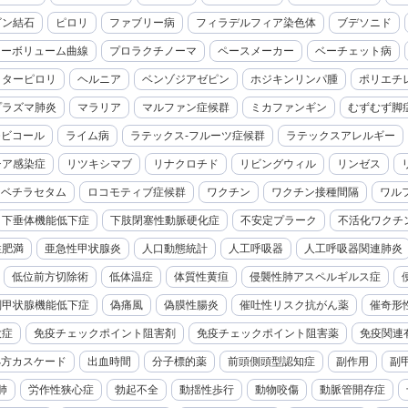
ビン結石
ピロリ
ファブリー病
フィラデルフィア染色体
ブデソニド
ローボリューム曲線
プロラクチノーマ
ペースメーカー
ベーチェット病
クターピロリ
ヘルニア
ベンゾジアゼピン
ホジキンリンパ腫
ポリエチ
プラズマ肺炎
マラリア
マルファン症候群
ミカファンギン
むずむず脚
モビコール
ライム病
ラテックス-フルーツ症候群
ラテックスアレルギー
チア感染症
リツキシマブ
リナクロチド
リビングウィル
リンゼス
レベチラセタム
ロコモティブ症候群
ワクチン
ワクチン接種間隔
ワル
下垂体機能低下症
下肢閉塞性動脈硬化症
不安定プラーク
不活化ワクチ
性肥満
亜急性甲状腺炎
人口動態統計
人工呼吸器
人工呼吸器関連肺炎
低位前方切除術
低体温症
体質性黄疸
侵襲性肺アスペルギルス症
副甲状腺機能低下症
偽痛風
偽膜性腸炎
催吐性リスク抗がん薬
催奇形
大症
免疫チェックポイント阻害剤
免疫チェックポイント阻害薬
免疫関連
処方カスケード
出血時間
分子標的薬
前頭側頭型認知症
副作用
副
肺
労作性狭心症
勃起不全
動揺性歩行
動物咬傷
動脈管開存症