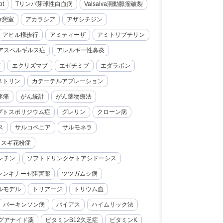
ot
Tリンパ芽球性白血病
Valsalva洞動脈瘤破裂
er憩室
アカラシア
アザシチジン
アヒル様歩行
アミティーザ
アミトリプチリン
アスペルギルス症
アレルギー性鼻炎
ブ
エクリズマブ
エゼチミブ
エダラボン
ストリン
カテーテルアブレーション
疼痛
がん統計
がん薬物療法
プトスポリジウム症
グレリン
クローン病
ス
サルコペニア
サルモネラ
スギ花粉症
レチン
ソフトドリンクケトアシドーシス
シンキナーゼ阻害薬
ツツガムシ病
ルモデル
トリアージ
トリウム血
パーキンソン病
バイアス
ハイムリック法
グアナイド薬
ビタミンB12欠乏症
ビタミンK