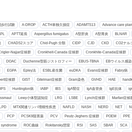
間歩行試験
A-DROP
ACTH単独欠損症
ADAMTS13
Advance care pla
APL
APTT延長
Aspergillus fumigatus
A型肝炎
A型胃炎
BLNAR
炎
CHADS2スコア
Chid-Pugh 分類
CIDP
CJD
CKD
CO2ナル
Crigler-Najjar症候群
Cronkheit-Canada 症候群
Cronkhite-Canada症候群
DOAC
Duchenne型筋ジストロフィー
EBUS-TBNA
EBウイルス感染
I
EGPA
Epley法
ESBL産生菌
euDKA
Evans症候群
Fabry病
lbert症候群
GIST
Gitelman症候群
Gram染色
GVHD
HAE
hand
HPS
Huntington病
IABP
IBS
IgA腎症
IgA血管炎
IgE抗体
i
ssmaul
Lewy小体型認知症
LRG
LSBE
Lynch症候群
Marfan症候
LPD
MTX関連リンパ増殖性疾患
NAFLD
NASH
NERD
NET
N
2
PCP
PCSK9阻害薬
PCV
Peutz-Jeghers 症候群
POEM
PPE
g syndrome
ROC曲線
Rokitansky憩室
RSI
SAS
SBAR
SCA