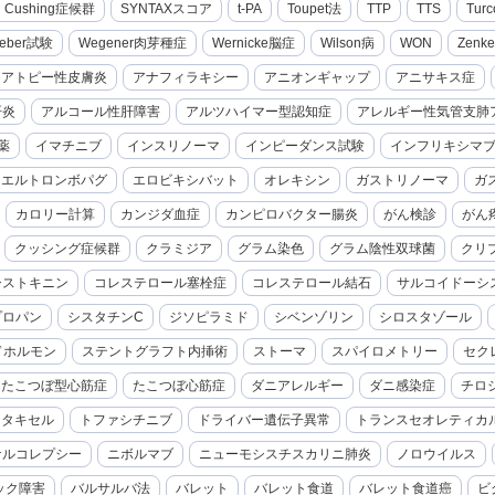
cal Cushing症候群
SYNTAXスコア
t-PA
Toupet法
TTP
TTS
Turc
eber試験
Wegener肉芽種症
Wernicke脳症
Wilson病
WON
Zenk
アトピー性皮膚炎
アナフィラキシー
アニオンギャップ
アニサキス症
肝炎
アルコール性肝障害
アルツハイマー型認知症
アレルギー性気管支肺
薬
イマチニブ
インスリノーマ
インピーダンス試験
インフリキシマ
エルトロンボパグ
エロビキシバット
オレキシン
ガストリノーマ
ガ
カロリー計算
カンジダ血症
カンピロバクター腸炎
がん検診
がん
クッシング症候群
クラミジア
グラム染色
グラム陰性双球菌
クリ
シストキニン
コレステロール塞栓症
コレステロール結石
サルコイドーシ
プロパン
シスタチンC
ジソピラミド
シベンゾリン
シロスタゾール
ドホルモン
ステントグラフト内挿術
ストーマ
スパイロメトリー
セク
たこつぼ型心筋症
たこつぼ心筋症
ダニアレルギー
ダニ感染症
チロ
セタキセル
トファシチニブ
ドライバー遺伝子異常
トランスセオレティカ
ナルコレプシー
ニボルマブ
ニューモシスチスカリニ肺炎
ノロウイルス
ック障害
バルサルバ法
バレット
バレット食道
バレット食道癌
ビ