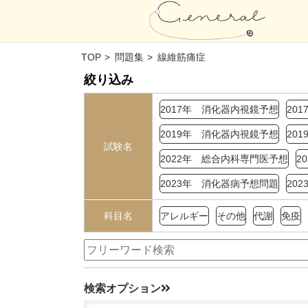
TOP
問題集
線維筋痛症
絞り込み
2017年 消化器内視鏡予想
20
2019年 消化器内視鏡予想
20
試験名
2022年 総合内科専門医予想
2
2023年 消化器病予想問題
20
科目名
アレルギー
その他
代謝
免疫
検索オプション