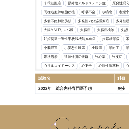
印環細胞癌
原発性アルドステロン症
原発性硬
同種造血幹細胞移植
呼吸不全
咳喘息
喫煙
多価不飽和脂肪酸
多発性内分泌腫瘍症
多発性
大腸MALTリンパ腫
大腸癌
大腸癌検診
失認
妊娠初期一過性甲状腺機能亢進症
妊娠糖尿病
小脳障害
小腸悪性腫瘍
小腸癌
尿崩症
尿
帯状疱疹
延髄外側症候群
強心薬
強皮症
心サルコイドーシス
心不全
心原性脳塞栓
心臓リハビリテーション
心臓冠動脈CT
心臓超
試験名
科目
急性好酸球性肺炎
急性心筋炎
急性心膜炎
2022年 総合内科専門医予想
免疫
急性閉塞性化膿性胆管炎
急性骨髄性白血病
性
慢性心不全
慢性炎症性脱髄性多発根神経炎
慢
慢性血栓塞栓性肺高血圧症
慢性進行性肺アスペル
抗IL-6受容体抗体
抗NMDA受容体抗体脳炎
抗R
指定難病
播種性帯状疱疹
播種性血管内凝固症