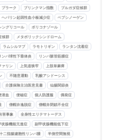
プラーク
ブリンクマン指数
ブルガダ症候群
ヘパリン起因性血小板減少症
ペプシノーゲン
レングリコール
ボリコナゾール
症候群
メタボリックシンドローム
ラムシルマブ
ラモトリギン
ランタン沈着症
リンパ球性下垂体炎
リンパ脈管筋腫症
ファリン
上気道狭窄
上肢単麻痺
ン
不随意運動
乳酸アシドーシス
介護保険主治医意見書
仙腸関節炎
便潜血
便秘症
個人防護服
偶発症
性
僧帽弁逸脱症
僧帽弁閉鎖不全症
有害事象
全身性エリテマトーデス
甲状腺機能亢進症
副甲状腺機能低下症
十二指腸濾胞性リンパ腫
半側空間無視