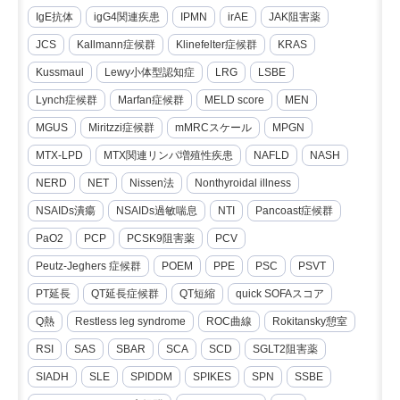
IgE抗体
igG4関連疾患
IPMN
irAE
JAK阻害薬
JCS
Kallmann症候群
Klinefelter症候群
KRAS
Kussmaul
Lewy小体型認知症
LRG
LSBE
Lynch症候群
Marfan症候群
MELD score
MEN
MGUS
Miritzzi症候群
mMRCスケール
MPGN
MTX-LPD
MTX関連リンパ増殖性疾患
NAFLD
NASH
NERD
NET
Nissen法
Nonthyroidal illness
NSAIDs潰瘍
NSAIDs過敏喘息
NTI
Pancoast症候群
PaO2
PCP
PCSK9阻害薬
PCV
Peutz-Jeghers 症候群
POEM
PPE
PSC
PSVT
PT延長
QT延長症候群
QT短縮
quick SOFAスコア
Q熱
Restless leg syndrome
ROC曲線
Rokitansky憩室
RSI
SAS
SBAR
SCA
SCD
SGLT2阻害薬
SIADH
SLE
SPIDDM
SPIKES
SPN
SSBE