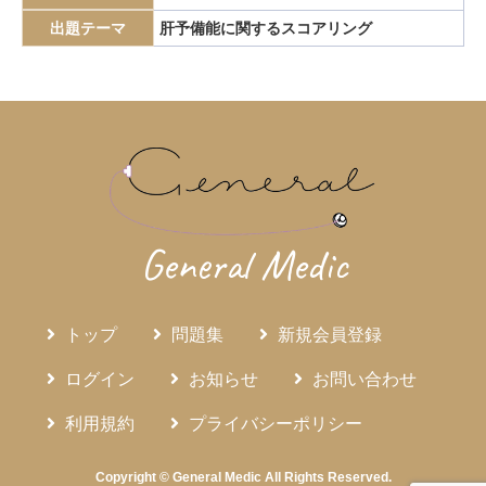
エピペン
エリスロポエチン
エルシニア腸炎
出題テーマ
肝予備能に関するスコアリング
エルトロンボパグ
エロビキシバット
オレキシン
ガストリノーマ
ガストリン
カテーテルアブレーション
カリウムチャネル競合型胃酸抑制薬
カルチノイド
カロリー計算
カンジダ血症
カンピロバクター腸炎
がん検診
がん疼痛
がん統計
がん薬物療法
ギランバレー症候群
グーフィス
クッシング病
General Medic
クッシング症候群
クラミジア
グラム染色
グラム陰性双球菌
クリプトスポリジウム症
グレリン
クローン病
クロピドグレル
コールドポリペクトミー
トップ
問題集
新規会員登録
コレシストキニン
コレステロール塞栓症
ログイン
お知らせ
お問い合わせ
コレステロール結石
サルコイドーシス
サルコペニア
利用規約
プライバシーポリシー
サルモネラ
シェーグレン症候群
シクロスポリン
ジクロロプロパン
シスタチンC
ジソピラミド
Copyright © General Medic All Rights Reserved.