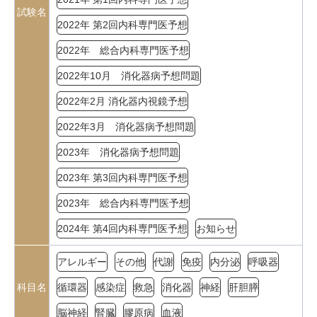
試験名
2022年 第2回内科専門医予想
2022年 総合内科専門医予想
2022年10月 消化器病予想問題
2022年2月 消化器内視鏡予想
2022年3月 消化器病予想問題
2023年 消化器病予想問題
2023年 第3回内科専門医予想
2023年 総合内科専門医予想
2024年 第4回内科専門医予想
お知らせ
アレルギー
その他
代謝
免疫
内分泌
呼吸器
科目名
循環器
感染症
救急
消化器
神経
肝胆膵
脳神経
腎臓
膠原病
血液