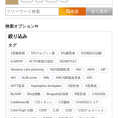
検索
全て表示
検索オプション
絞り込み
タグ
1型糖尿病
5%アルブミン液
6%膠質液
6分間歩行試験
A-DROP
ACTH単独欠損症
ADAMTS13
Advance care planning
AIDS指標疾患
AIH
AIHA
AIP
AKI
ALBI score
AML
ANCA関連血管炎
APL
APTT延長
Aspergillus fumigatus
A型肝炎
A型胃炎
BLNAR
Borg指数
Brugada症候群
B型肝炎
CADASIL
Castleman病
CDトキシン
CD腸炎
CHADS2スコア
Chid-Pugh 分類
CIDP
CJD
CKD
CO2ナルコーシス