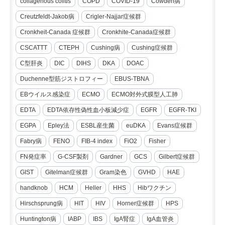
collagenous colitis
COPD
COVID-19
Cowden病
Creutzfeldt-Jakob病
Crigler-Najjar症候群
Cronkheit-Canada 症候群
Cronkhite-Canada症候群
CSCATTT
CTEPH
Cushing病
Cushing症候群
C型肝炎
DIC
DIHS
DKA
DOAC
Duchenne型筋ジストロフィー
EBUS-TBNA
EBウイルス感染症
ECMO
ECMO対外式膜型人工肺
EDTA
EDTA依存性偽性血小板減少症
EGFR
EGFR-TKI
EGPA
Epley法
ESBL産生菌
euDKA
Evans症候群
Fabry病
FENO
FIB-4 index
FiO2
Fisher
FN発症率
G-CSF製剤
Gardner
GCS
Gilbert症候群
GIST
Gitelman症候群
Gram染色
GVHD
HAE
handknob
HCM
Heller
HHS
Hibワクチン
Hirschsprung病
HIT
HIV
Horner症候群
HPS
Huntington病
IABP
IBS
IgA腎症
IgA血管炎