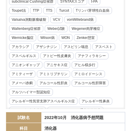
subclinical Cushing症候群
SYNTAXスコア
t-PA
Toupet法
TTP
TTS
Turcot
Tリンパ芽球性白血病
Valsalva洞動脈瘤破裂
VCV
vonWillebrand病
Wallenberg症候群
Weber試験
Wegener肉芽種症
Wernicke脳症
Wilson病
WON
Zenker憩室
アカラシア
アザシチジン
アスピリン喘息
アスベスト
アスペルギルス
アトピー性皮膚炎
アナフィラキシー
アニオンギャップ
アニサキス症
アヒル様歩行
アミティーザ
アミトリプチリン
アミロイドーシス
アメーバ赤痢
アルコール性肝炎
アルコール性肝障害
アルツハイマー型認知症
アレルギー性気管支肺アスペルギルス症
アレルギー性鼻炎
アレルゲン免疫療法
アンジオテンシンII受容体拮抗薬
試験名
2022年10月 消化器病予想問題
イマチニブ
インスリノーマ
インピーダンス試験
科目
消化器
インフリキシマブ
エクリズマブ
エゼチミブ
エダラボン