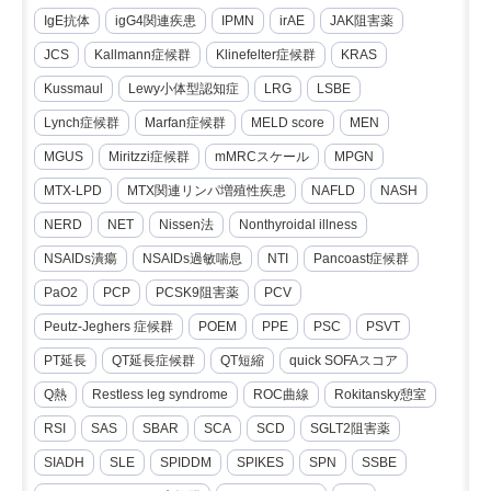
IgE抗体
igG4関連疾患
IPMN
irAE
JAK阻害薬
JCS
Kallmann症候群
Klinefelter症候群
KRAS
Kussmaul
Lewy小体型認知症
LRG
LSBE
Lynch症候群
Marfan症候群
MELD score
MEN
MGUS
Miritzzi症候群
mMRCスケール
MPGN
MTX-LPD
MTX関連リンパ増殖性疾患
NAFLD
NASH
NERD
NET
Nissen法
Nonthyroidal illness
NSAIDs潰瘍
NSAIDs過敏喘息
NTI
Pancoast症候群
PaO2
PCP
PCSK9阻害薬
PCV
Peutz-Jeghers 症候群
POEM
PPE
PSC
PSVT
PT延長
QT延長症候群
QT短縮
quick SOFAスコア
Q熱
Restless leg syndrome
ROC曲線
Rokitansky憩室
RSI
SAS
SBAR
SCA
SCD
SGLT2阻害薬
SIADH
SLE
SPIDDM
SPIKES
SPN
SSBE