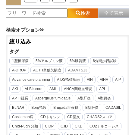
検索
全て表示
検索オプション
絞り込み
タグ
1型糖尿病
5%アルブミン液
6%膠質液
6分間歩行試験
A-DROP
ACTH単独欠損症
ADAMTS13
Advance care planning
AIDS指標疾患
AIH
AIHA
AIP
AKI
ALBI score
AML
ANCA関連血管炎
APL
APTT延長
Aspergillus fumigatus
A型肝炎
A型胃炎
BLNAR
Borg指数
Brugada症候群
B型肝炎
CADASIL
Castleman病
CDトキシン
CD腸炎
CHADS2スコア
Chid-Pugh 分類
CIDP
CJD
CKD
CO2ナルコーシス