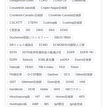
collagenous colitis
COPD
COVID-19
Cowden病
Creutzfeldt-Jakob病
Crigler-Najjar症候群
Cronkheit-Canada 症候群
Cronkhite-Canada症候群
CSCATTT
CTEPH
Cushing病
Cushing症候群
C型肝炎
DIC
DIHS
DKA
DOAC
Duchenne型筋ジストロフィー
EBUS-TBNA
EBウイルス感染症
ECMO
ECMO対外式膜型人工肺
EDTA
EDTA依存性偽性血小板減少症
EGFR
EGFR-TKI
EGPA
Epley法
ESBL産生菌
euDKA
Evans症候群
Fabry病
FENO
FIB-4 index
FiO2
Fisher
FN発症率
G-CSF製剤
Gardner
GCS
Gilbert症候群
GIST
Gitelman症候群
Gram染色
GVHD
HAE
handknob
HCM
Heller
HHS
Hibワクチン
Hirschsprung病
HIT
HIV
Horner症候群
HPS
Huntington病
IABP
IBS
IgA腎症
IgA血管炎