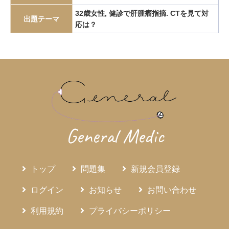
エピペン
エリスロポエチン
エルシニア腸炎
32歳女性, 健診で肝腫瘤指摘. CTを見て対
出題テーマ
応は？
エルトロンボパグ
エロビキシバット
オレキシン
ガストリノーマ
ガストリン
カテーテルアブレーション
カリウムチャネル競合型胃酸抑制薬
カルチノイド
カロリー計算
カンジダ血症
カンピロバクター腸炎
がん検診
がん疼痛
がん統計
がん薬物療法
ギランバレー症候群
グーフィス
クッシング病
クッシング症候群
クラミジア
グラム染色
General Medic
グラム陰性双球菌
クリプトスポリジウム症
グレリン
クローン病
クロピドグレル
コールドポリペクトミー
トップ
問題集
新規会員登録
コレシストキニン
コレステロール塞栓症
コレステロール結石
サルコイドーシス
サルコペニア
ログイン
お知らせ
お問い合わせ
サルモネラ
シェーグレン症候群
シクロスポリン
利用規約
プライバシーポリシー
ジクロロプロパン
シスタチンC
ジソピラミド