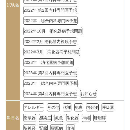
試験名
2022年 第2回内科専門医予想
2022年 総合内科専門医予想
2022年10月 消化器病予想問題
2022年2月 消化器内視鏡予想
2022年3月 消化器病予想問題
2023年 消化器病予想問題
2023年 第3回内科専門医予想
2023年 総合内科専門医予想
2024年 第4回内科専門医予想
お知らせ
アレルギー
その他
代謝
免疫
内分泌
呼吸器
科目名
循環器
感染症
救急
消化器
神経
肝胆膵
脳神経
腎臓
膠原病
血液