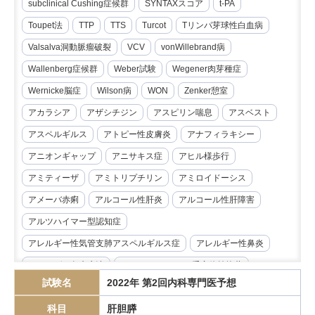
subclinical Cushing症候群
SYNTAXスコア
t-PA
Toupet法
TTP
TTS
Turcot
Tリンパ芽球性白血病
Valsalva洞動脈瘤破裂
VCV
vonWillebrand病
Wallenberg症候群
Weber試験
Wegener肉芽種症
Wernicke脳症
Wilson病
WON
Zenker憩室
アカラシア
アザシチジン
アスピリン喘息
アスベスト
アスペルギルス
アトピー性皮膚炎
アナフィラキシー
アニオンギャップ
アニサキス症
アヒル様歩行
アミティーザ
アミトリプチリン
アミロイドーシス
アメーバ赤痢
アルコール性肝炎
アルコール性肝障害
アルツハイマー型認知症
アレルギー性気管支肺アスペルギルス症
アレルギー性鼻炎
アレルゲン免疫療法
アンジオテンシンII受容体拮抗薬
試験名
2022年 第2回内科専門医予想
イマチニブ
インスリノーマ
インピーダンス試験
科目
肝胆膵
インフリキシマブ
エクリズマブ
エゼチミブ
エダラボン