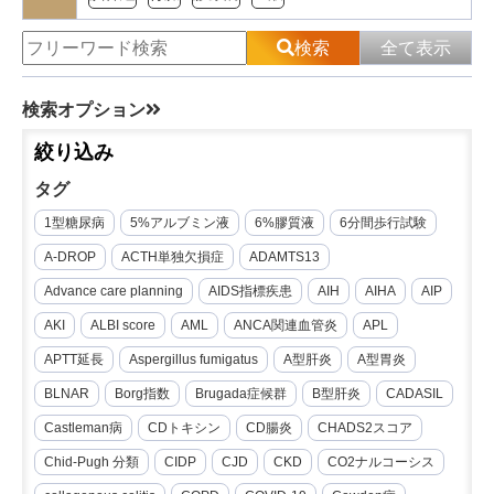
検索
全て表示
検索オプション
絞り込み
タグ
1型糖尿病
5%アルブミン液
6%膠質液
6分間歩行試験
A-DROP
ACTH単独欠損症
ADAMTS13
Advance care planning
AIDS指標疾患
AIH
AIHA
AIP
AKI
ALBI score
AML
ANCA関連血管炎
APL
APTT延長
Aspergillus fumigatus
A型肝炎
A型胃炎
BLNAR
Borg指数
Brugada症候群
B型肝炎
CADASIL
Castleman病
CDトキシン
CD腸炎
CHADS2スコア
Chid-Pugh 分類
CIDP
CJD
CKD
CO2ナルコーシス