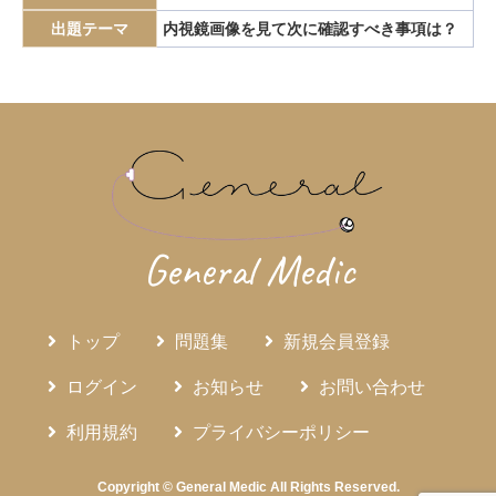
エピペン
エリスロポエチン
エルシニア腸炎
出題テーマ
内視鏡画像を見て次に確認すべき事項は？
エルトロンボパグ
エロビキシバット
オレキシン
ガストリノーマ
ガストリン
カテーテルアブレーション
カリウムチャネル競合型胃酸抑制薬
カルチノイド
カロリー計算
カンジダ血症
カンピロバクター腸炎
がん検診
がん疼痛
がん統計
がん薬物療法
ギランバレー症候群
グーフィス
クッシング病
General Medic
クッシング症候群
クラミジア
グラム染色
グラム陰性双球菌
クリプトスポリジウム症
グレリン
クローン病
クロピドグレル
コールドポリペクトミー
トップ
問題集
新規会員登録
コレシストキニン
コレステロール塞栓症
ログイン
お知らせ
お問い合わせ
コレステロール結石
サルコイドーシス
サルコペニア
利用規約
プライバシーポリシー
サルモネラ
シェーグレン症候群
シクロスポリン
ジクロロプロパン
シスタチンC
ジソピラミド
Copyright © General Medic All Rights Reserved.