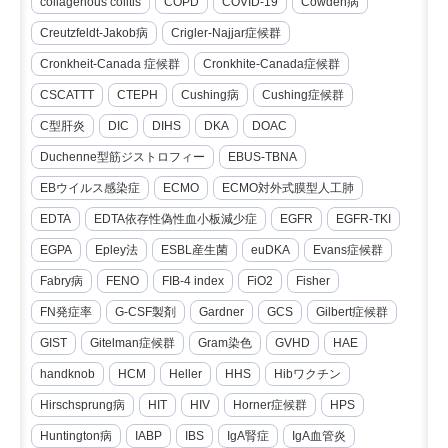
collagenous colitis
COPD
COVID-19
Cowden病
Creutzfeldt-Jakob病
Crigler-Najjar症候群
Cronkheit-Canada 症候群
Cronkhite-Canada症候群
CSCATTT
CTEPH
Cushing病
Cushing症候群
C型肝炎
DIC
DIHS
DKA
DOAC
Duchenne型筋ジストロフィー
EBUS-TBNA
EBウイルス感染症
ECMO
ECMO対外式膜型人工肺
EDTA
EDTA依存性偽性血小板減少症
EGFR
EGFR-TKI
EGPA
Epley法
ESBL産生菌
euDKA
Evans症候群
Fabry病
FENO
FIB-4 index
FiO2
Fisher
FN発症率
G-CSF製剤
Gardner
GCS
Gilbert症候群
GIST
Gitelman症候群
Gram染色
GVHD
HAE
handknob
HCM
Heller
HHS
Hibワクチン
Hirschsprung病
HIT
HIV
Horner症候群
HPS
Huntington病
IABP
IBS
IgA腎症
IgA血管炎