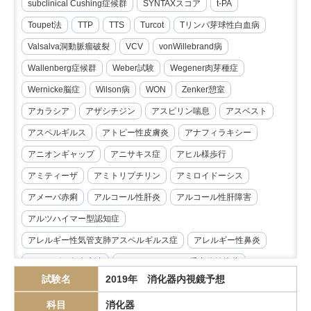
subclinical Cushing症候群
SYNTAXスコア
t-PA
Toupet法
TTP
TTS
Turcot
Tリンパ芽球性白血病
Valsalva洞動脈瘤破裂
VCV
vonWillebrand病
Wallenberg症候群
Weber試験
Wegener肉芽種症
Wernicke脳症
Wilson病
WON
Zenker憩室
アカラシア
アザシチジン
アスピリン喘息
アスベスト
アスペルギルス
アトピー性皮膚炎
アナフィラキシー
アニオンギャップ
アニサキス症
アヒル様歩行
アミティーザ
アミトリプチリン
アミロイドーシス
アメーバ赤痢
アルコール性肝炎
アルコール性肝障害
アルツハイマー型認知症
アレルギー性気管支肺アスペルギルス症
アレルギー性鼻炎
アレルゲン免疫療法
アンジオテンシンII受容体拮抗薬
試験名
2019年 消化器内視鏡予想
イマチニブ
インスリノーマ
インピーダンス試験
科目
消化器
インフリキシマブ
エクリズマブ
エゼチミブ
エダラボン