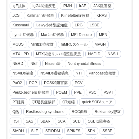
IgE抗体
igG4関連疾患
IPMN
irAE
JAK阻害薬
JCS
Kallmann症候群
Klinefelter症候群
KRAS
Kussmaul
Lewy小体型認知症
LRG
LSBE
Lynch症候群
Marfan症候群
MELD score
MEN
MGUS
Miritzzi症候群
mMRCスケール
MPGN
MTX-LPD
MTX関連リンパ増殖性疾患
NAFLD
NASH
NERD
NET
Nissen法
Nonthyroidal illness
NSAIDs潰瘍
NSAIDs過敏喘息
NTI
Pancoast症候群
PaO2
PCP
PCSK9阻害薬
PCV
Peutz-Jeghers 症候群
POEM
PPE
PSC
PSVT
PT延長
QT延長症候群
QT短縮
quick SOFAスコア
Q熱
Restless leg syndrome
ROC曲線
Rokitansky憩室
RSI
SAS
SBAR
SCA
SCD
SGLT2阻害薬
SIADH
SLE
SPIDDM
SPIKES
SPN
SSBE