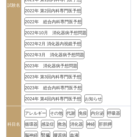
試験名
2022年 第2回内科専門医予想
2022年 総合内科専門医予想
2022年10月 消化器病予想問題
2022年2月 消化器内視鏡予想
2022年3月 消化器病予想問題
2023年 消化器病予想問題
2023年 第3回内科専門医予想
2023年 総合内科専門医予想
2024年 第4回内科専門医予想
お知らせ
アレルギー
その他
代謝
免疫
内分泌
呼吸器
科目名
循環器
感染症
救急
消化器
神経
肝胆膵
脳神経
腎臓
膠原病
血液