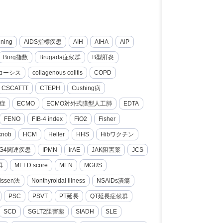
nning
AIDS指標疾患
AIH
AIHA
AIP
Borg指数
Brugada症候群
B型肝炎
コーシス
collagenous colitis
COPD
CSCATTT
CTEPH
Cushing病
症
ECMO
ECMO対外式膜型人工肺
EDTA
FENO
FIB-4 index
FiO2
Fisher
knob
HCM
Heller
HHS
Hibワクチン
gG4関連疾患
IPMN
irAE
JAK阻害薬
JCS
群
MELD score
MEN
MGUS
issen法
Nonthyroidal illness
NSAIDs潰瘍
PSC
PSVT
PT延長
QT延長症候群
SCD
SGLT2阻害薬
SIADH
SLE