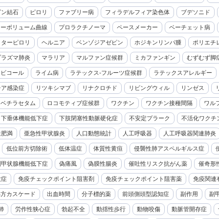
ビン結石
ピロリ
ファブリー病
フィラデルフィア染色体
ブデソニド
ローボリューム曲線
プロラクチノーマ
ペースメーカー
ベーチェット病
クターピロリ
ヘルニア
ベンゾジアゼピン
ホジキンリンパ腫
ポリエチ
プラズマ肺炎
マラリア
マルファン症候群
ミカファンギン
むずむず脚
モビコール
ライム病
ラテックス-フルーツ症候群
ラテックスアレルギー
チア感染症
リツキシマブ
リナクロチド
リビングウィル
リンゼス
レベチラセタム
ロコモティブ症候群
ワクチン
ワクチン接種間隔
ワル
下垂体機能低下症
下肢閉塞性動脈硬化症
不安定プラーク
不活化ワクチ
性肥満
亜急性甲状腺炎
人口動態統計
人工呼吸器
人工呼吸器関連肺炎
低位前方切除術
低体温症
体質性黄疸
侵襲性肺アスペルギルス症
副甲状腺機能低下症
偽痛風
偽膜性腸炎
催吐性リスク抗がん薬
催奇形
大症
免疫チェックポイント阻害剤
免疫チェックポイント阻害薬
免疫関連
処方カスケード
出血時間
分子標的薬
前頭側頭型認知症
副作用
副
肺
労作性狭心症
勃起不全
動揺性歩行
動物咬傷
動脈管開存症