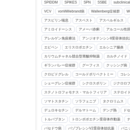
SPIDDM
SPIKES
SPN
SSBE
subclini
VCV
vonWillebrand病
Wallenberg症候群
W
アスピリン喘息
アスベスト
アスペルギルス
アミロイドーシス
アメーバ赤痢
アルコール性
アレルゲン免疫療法
アンジオテンシンII受容体拮抗
エピペン
エリスロポエチン
エルシニア腸炎
カリウムチャネル競合型胃酸抑制薬
カルチノイド
ギランバレー症候群
グーフィス
クッシング病
クロピドグレル
コールドポリペクトミー
コレ
シェーグレン症候群
シクロスポリン
ジクロロ
ステノトロフォモナス・マルトフィリア
ステロイ
ソマトスタチン
ソラフェニブ
タクロリムス
デュロキセチン
デルマトーム
デング熱
ド
トルバプタン
トロンボポエチン受容体作動薬
バセドウ病
バゾプレシンV2受容体拮抗薬
パニ