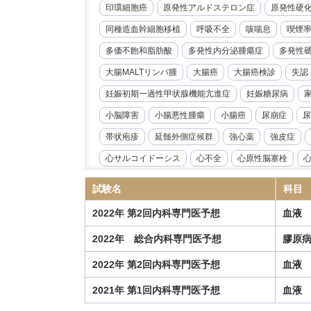
印環細胞癌
原発性アルドステロン症
原発性硬
同種造血幹細胞移植
呼吸不全
咳喘息
喫煙
多価不飽和脂肪酸
多発性内分泌腫瘍症
多発性
大腸MALTリンパ腫
大腸癌
大腸癌検診
失認
妊娠初期一過性甲状腺機能亢進症
妊娠糖尿病
小脳障害
小腸悪性腫瘍
小腸癌
尿崩症
尿
帯状疱疹
延髄外側症候群
強心薬
強皮症
心サルコイドーシス
心不全
心原性脳塞栓
心臓リハビリテーション
心臓冠動脈CT
心臓超
試験名
科目
急性好酸球性肺炎
急性心筋炎
急性心膜炎
2022年 第2回内科専門医予想
血液
急性閉塞性化膿性胆管炎
急性骨髄性白血病
性
2022年 総合内科専門医予想
膠原
慢性心不全
慢性炎症性脱髄性多発根神経炎
慢
2022年 第2回内科専門医予想
血液
慢性血栓塞栓性肺高血圧症
慢性進行性肺アスペル
抗IL-6受容体抗体
抗NMDA受容体抗体脳炎
抗R
2021年 第1回内科専門医予想
血液
指定難病
播種性帯状疱疹
播種性血管内凝固症