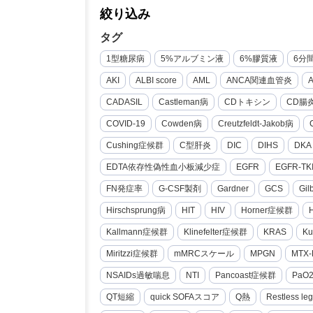
絞り込み
タグ
1型糖尿病
5%アルブミン液
6%膠質液
6分
AKI
ALBI score
AML
ANCA関連血管炎
CADASIL
Castleman病
CDトキシン
CD腸
COVID-19
Cowden病
Creutzfeldt-Jakob病
Cushing症候群
C型肝炎
DIC
DIHS
DKA
EDTA依存性偽性血小板減少症
EGFR
EGFR-TK
FN発症率
G-CSF製剤
Gardner
GCS
Gi
Hirschsprung病
HIT
HIV
Horner症候群
Kallmann症候群
Klinefelter症候群
KRAS
Ku
Miritzzi症候群
mMRCスケール
MPGN
MTX-
NSAIDs過敏喘息
NTI
Pancoast症候群
PaO
QT短縮
quick SOFAスコア
Q熱
Restless le