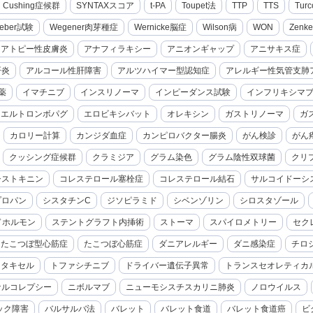
cal Cushing症候群
SYNTAXスコア
t-PA
Toupet法
TTP
TTS
Turc
eber試験
Wegener肉芽種症
Wernicke脳症
Wilson病
WON
Zenk
アトピー性皮膚炎
アナフィラキシー
アニオンギャップ
アニサキス症
肝炎
アルコール性肝障害
アルツハイマー型認知症
アレルギー性気管支肺
薬
イマチニブ
インスリノーマ
インピーダンス試験
インフリキシマ
エルトロンボパグ
エロビキシバット
オレキシン
ガストリノーマ
ガ
カロリー計算
カンジダ血症
カンピロバクター腸炎
がん検診
がん
クッシング症候群
クラミジア
グラム染色
グラム陰性双球菌
クリ
シストキニン
コレステロール塞栓症
コレステロール結石
サルコイドーシ
プロパン
シスタチンC
ジソピラミド
シベンゾリン
シロスタゾール
ドホルモン
ステントグラフト内挿術
ストーマ
スパイロメトリー
セク
たこつぼ型心筋症
たこつぼ心筋症
ダニアレルギー
ダニ感染症
チロ
セタキセル
トファシチニブ
ドライバー遺伝子異常
トランスセオレティカ
ナルコレプシー
ニボルマブ
ニューモシスチスカリニ肺炎
ノロウイルス
ック障害
バルサルバ法
バレット
バレット食道
バレット食道癌
ビ