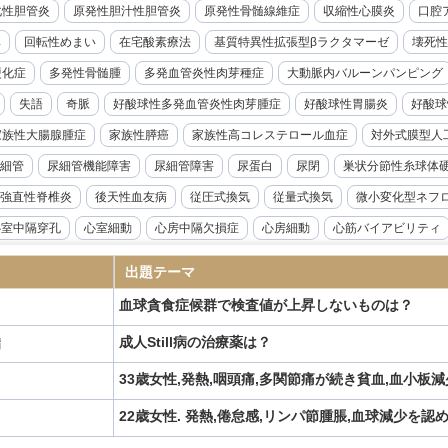
化性胆管炎
原発性胆汁性胆管炎
原発性骨髄線維症
収縮性心膜炎
口腔ア
率
回転性めまい
在宅酸素療法
基質特異性拡張型βラクタマーゼ
壊死性
硬化症
多発性骨髄腫
多発血管炎性肉芽種症
大動脈内バルーンパンピング
失語
奇脈
好酸球性多発血管炎性肉芽腫症
好酸球性胃腸炎
好酸球
家族性大腸腺腫症
家族性膵癌
家族性高コレステロール血症
対外式膜型人
細管
尿細管機能障害
尿細管障害
尿蛋白
尿閉
巣状分節性糸球体
強直性脊椎炎
後天性血友病
従圧式換気
従量式換気
微小変化型ネフ
心室中隔穿孔
心室細動
心房中隔欠損症
心房細動
心筋バイアビリティ
音波検査
急性リンパ性白血病
急性上腸管脈動脈閉塞症
急性前立腺炎
出題テーマ
急性溶血性輸血副作用
急性肝不全
急性胆嚢炎
急性胆管炎
急性腎盂腎
血球貪食症候群で検査値が上昇しないものは？
腺機能低下症
悪性症候群
悪性胸膜中皮腫
悪性腎硬化症
感度
感染
成人Still病の治療薬は？
病
性炎症性脱髄性多発神経炎
慢性硬膜下血腫
慢性肝炎
慢性肺アスペルギル
33歳女性,発熱,咽頭痛,多関節痛が続き貧血,血小板
ギルス症
慢性骨髄性白血病
成人Still病
成人T細胞白血病
成人スティル
ANKL抗体製剤
抗てんかん薬
抗不整脈薬
抗血小板薬
持続グルコース
22歳女性. 発熱,倦怠感,リンパ節腫脹,血球減少を認
候群
敗血症
新型コロナウイルス感染症
新鮮凍結血漿
日本住血吸虫