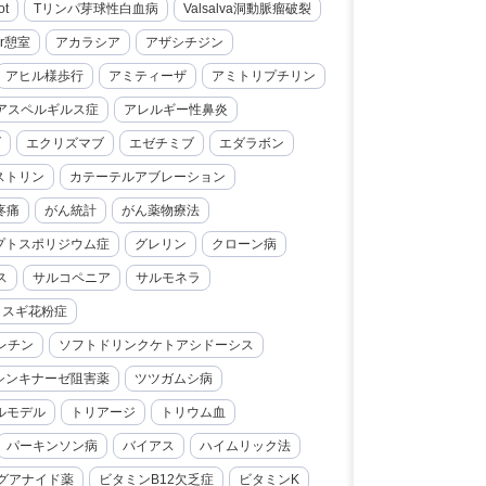
ot
Tリンパ芽球性白血病
Valsalva洞動脈瘤破裂
er憩室
アカラシア
アザシチジン
アヒル様歩行
アミティーザ
アミトリプチリン
アスペルギルス症
アレルギー性鼻炎
ブ
エクリズマブ
エゼチミブ
エダラボン
ストリン
カテーテルアブレーション
疼痛
がん統計
がん薬物療法
プトスポリジウム症
グレリン
クローン病
ス
サルコペニア
サルモネラ
スギ花粉症
レチン
ソフトドリンクケトアシドーシス
シンキナーゼ阻害薬
ツツガムシ病
ルモデル
トリアージ
トリウム血
パーキンソン病
バイアス
ハイムリック法
グアナイド薬
ビタミンB12欠乏症
ビタミンK