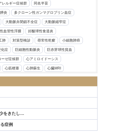
レルギー症候群​​
同名半盲
膵炎
多クローン性ガンマグロブリン血症
大動脈弁閉鎖不全症
大動脈縮窄症
性血管性浮腫
好酸球性食道炎
工肺
対策型検診
尋常性乾癬
小細胞肺癌
硬化症
巨細胞性動脈炎
巨赤芽球性貧血
ローゼ症候群
心アミロイドーシス
心筋梗塞
心肺蘇生
心臓MRI
急性前骨髄性白血病
急性大動脈解離
炎
急性腎障害
急性膵炎
急性虫垂炎
性心内膜炎
感音性難聴
慢性好酸球性肺炎
ス症
慢性腎臓病
慢性膵炎
減少をきたし…
病
手根管症候群
抗CD19抗体
モニタリング
持続性知覚性姿勢誘発めまい
める症例
日本海裂頭条虫
日本紅斑熱
日本脳炎