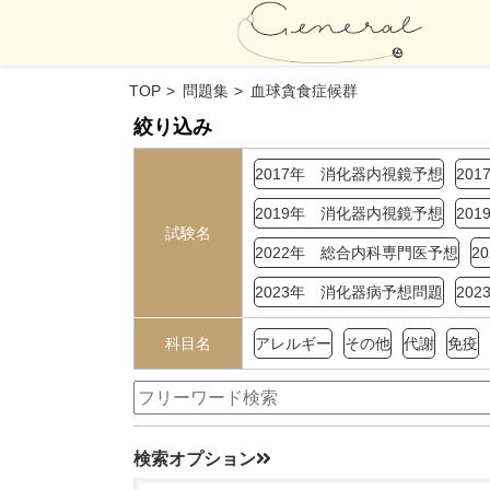
TOP
問題集
血球貪食症候群
絞り込み
2017年 消化器内視鏡予想
20
2019年 消化器内視鏡予想
20
試験名
2022年 総合内科専門医予想
2
2023年 消化器病予想問題
20
科目名
アレルギー
その他
代謝
免疫
検索オプション