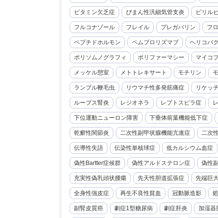
ビタミン欠乏症
びまん性汎細気管支炎
ビリル
フルコナゾール
フレイル
プレガバリン
フ
ペプチドホルモン
ペムブロリズマブ
ヘリコバ
ポリソムノグラフィ
ポリファーマシー
マイコ
メッケル憩室
メトトレキサート
モチリン
ランブル鞭毛虫
リウマチ性多発筋痛症
リケッ
ループス腎炎
レジオネラ
レプトスピラ症
下位運動ニューロン障害
下垂体前葉機能低下症
乾癬性関節炎
二次性副甲状腺機能亢進症
二次
伝導性失語
伝染性単核球症
低カルシウム血症
偽性Bartter症候群
偽性アルドステロン症
偽性
充実性偽乳頭状腫瘍
先天性胆道拡張症
先端巨
全身性強皮症
再生不良性貧血
冠動脈造影
副腎皮質癌
劇症1型糖尿病
劇症肝炎
加湿器