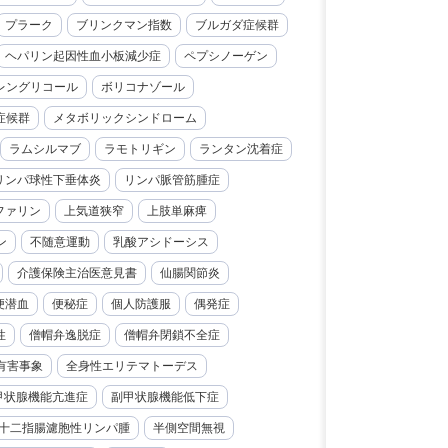
プラーク
ブリンクマン指数
ブルガダ症候群
ヘパリン起因性血小板減少症
ペプシノーゲン
レングリコール
ボリコナゾール
症候群
メタボリックシンドローム
ラムシルマブ
ラモトリギン
ランタン沈着症
リンパ球性下垂体炎
リンパ脈管筋腫症
ファリン
上気道狭窄
上肢単麻痺
ン
不随意運動
乳酸アシドーシス
介護保険主治医意見書
仙腸関節炎
便潜血
便秘症
個人防護服
偶発症
性
僧帽弁逸脱症
僧帽弁閉鎖不全症
有害事象
全身性エリテマトーデス
甲状腺機能亢進症
副甲状腺機能低下症
十二指腸濾胞性リンパ腫
半側空間無視