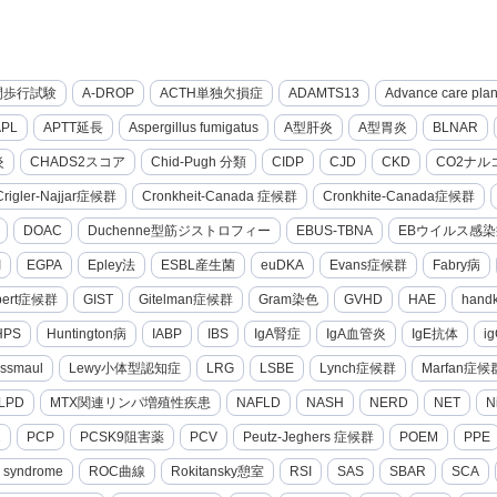
間歩行試験
A-DROP
ACTH単独欠損症
ADAMTS13
Advance care pla
APL
APTT延長
Aspergillus fumigatus
A型肝炎
A型胃炎
BLNAR
炎
CHADS2スコア
Chid-Pugh 分類
CIDP
CJD
CKD
CO2ナル
Crigler-Najjar症候群
Cronkheit-Canada 症候群
Cronkhite-Canada症候群
DOAC
Duchenne型筋ジストロフィー
EBUS-TBNA
EBウイルス感染
I
EGPA
Epley法
ESBL産生菌
euDKA
Evans症候群
Fabry病
lbert症候群
GIST
Gitelman症候群
Gram染色
GVHD
HAE
hand
HPS
Huntington病
IABP
IBS
IgA腎症
IgA血管炎
IgE抗体
i
ssmaul
Lewy小体型認知症
LRG
LSBE
Lynch症候群
Marfan症候
LPD
MTX関連リンパ増殖性疾患
NAFLD
NASH
NERD
NET
N
2
PCP
PCSK9阻害薬
PCV
Peutz-Jeghers 症候群
POEM
PPE
g syndrome
ROC曲線
Rokitansky憩室
RSI
SAS
SBAR
SCA