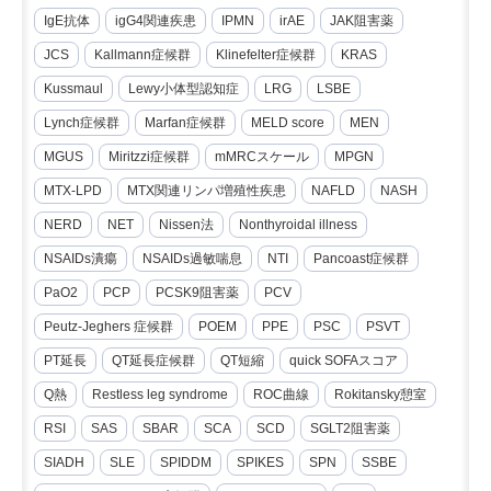
IgE抗体
igG4関連疾患
IPMN
irAE
JAK阻害薬
JCS
Kallmann症候群
Klinefelter症候群
KRAS
Kussmaul
Lewy小体型認知症
LRG
LSBE
Lynch症候群
Marfan症候群
MELD score
MEN
MGUS
Miritzzi症候群
mMRCスケール
MPGN
MTX-LPD
MTX関連リンパ増殖性疾患
NAFLD
NASH
NERD
NET
Nissen法
Nonthyroidal illness
NSAIDs潰瘍
NSAIDs過敏喘息
NTI
Pancoast症候群
PaO2
PCP
PCSK9阻害薬
PCV
Peutz-Jeghers 症候群
POEM
PPE
PSC
PSVT
PT延長
QT延長症候群
QT短縮
quick SOFAスコア
Q熱
Restless leg syndrome
ROC曲線
Rokitansky憩室
RSI
SAS
SBAR
SCA
SCD
SGLT2阻害薬
SIADH
SLE
SPIDDM
SPIKES
SPN
SSBE