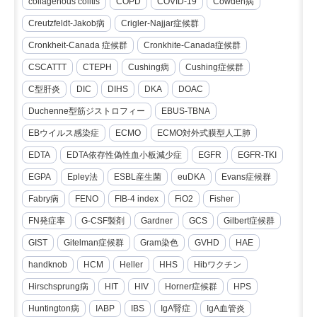
collagenous colitis
COPD
COVID-19
Cowden病
Creutzfeldt-Jakob病
Crigler-Najjar症候群
Cronkheit-Canada 症候群
Cronkhite-Canada症候群
CSCATTT
CTEPH
Cushing病
Cushing症候群
C型肝炎
DIC
DIHS
DKA
DOAC
Duchenne型筋ジストロフィー
EBUS-TBNA
EBウイルス感染症
ECMO
ECMO対外式膜型人工肺
EDTA
EDTA依存性偽性血小板減少症
EGFR
EGFR-TKI
EGPA
Epley法
ESBL産生菌
euDKA
Evans症候群
Fabry病
FENO
FIB-4 index
FiO2
Fisher
FN発症率
G-CSF製剤
Gardner
GCS
Gilbert症候群
GIST
Gitelman症候群
Gram染色
GVHD
HAE
handknob
HCM
Heller
HHS
Hibワクチン
Hirschsprung病
HIT
HIV
Horner症候群
HPS
Huntington病
IABP
IBS
IgA腎症
IgA血管炎