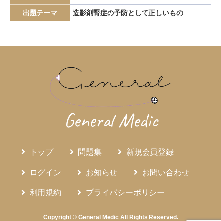
エピペン
エリスロポエチン
エルシニア腸炎
出題テーマ
造影剤腎症の予防として正しいもの
エルトロンボパグ
エロビキシバット
オレキシン
ガストリノーマ
ガストリン
カテーテルアブレーション
カリウムチャネル競合型胃酸抑制薬
カルチノイド
カロリー計算
カンジダ血症
カンピロバクター腸炎
がん検診
がん疼痛
がん統計
がん薬物療法
ギランバレー症候群
グーフィス
クッシング病
General Medic
クッシング症候群
クラミジア
グラム染色
グラム陰性双球菌
クリプトスポリジウム症
グレリン
クローン病
クロピドグレル
コールドポリペクトミー
トップ
問題集
新規会員登録
コレシストキニン
コレステロール塞栓症
ログイン
お知らせ
お問い合わせ
コレステロール結石
サルコイドーシス
サルコペニア
利用規約
プライバシーポリシー
サルモネラ
シェーグレン症候群
シクロスポリン
ジクロロプロパン
シスタチンC
ジソピラミド
Copyright © General Medic All Rights Reserved.