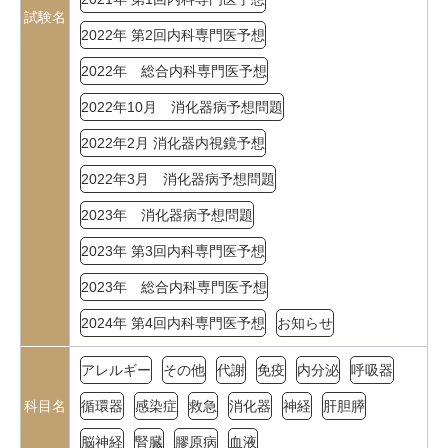
試験名
2022年 第2回内科専門医予想
2022年 総合内科専門医予想
2022年10月 消化器病予想問題
2022年2月 消化器内視鏡予想
2022年3月 消化器病予想問題
2023年 消化器病予想問題
2023年 第3回内科専門医予想
2023年 総合内科専門医予想
2024年 第4回内科専門医予想
お知らせ
アレルギー
その他
代謝
免疫
内分泌
呼吸器
科目名
循環器
感染症
救急
消化器
神経
肝胆膵
脳神経
腎臓
膠原病
血液