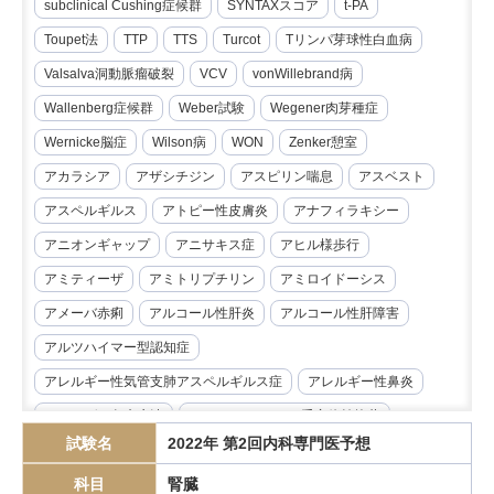
subclinical Cushing症候群
SYNTAXスコア
t-PA
Toupet法
TTP
TTS
Turcot
Tリンパ芽球性白血病
Valsalva洞動脈瘤破裂
VCV
vonWillebrand病
Wallenberg症候群
Weber試験
Wegener肉芽種症
Wernicke脳症
Wilson病
WON
Zenker憩室
アカラシア
アザシチジン
アスピリン喘息
アスベスト
アスペルギルス
アトピー性皮膚炎
アナフィラキシー
アニオンギャップ
アニサキス症
アヒル様歩行
アミティーザ
アミトリプチリン
アミロイドーシス
アメーバ赤痢
アルコール性肝炎
アルコール性肝障害
アルツハイマー型認知症
アレルギー性気管支肺アスペルギルス症
アレルギー性鼻炎
アレルゲン免疫療法
アンジオテンシンII受容体拮抗薬
試験名
2022年 第2回内科専門医予想
イマチニブ
インスリノーマ
インピーダンス試験
科目
腎臓
インフリキシマブ
エクリズマブ
エゼチミブ
エダラボン