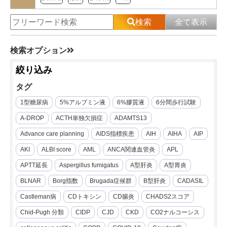
検索
全て表示
検索オプション
絞り込み
タグ
1型糖尿病
5%アルブミン液
6%膠質液
6分間歩行試験
A-DROP
ACTH単独欠損症
ADAMTS13
Advance care planning
AIDS指標疾患
AIH
AIHA
AIP
AKI
ALBI score
AML
ANCA関連血管炎
APL
APTT延長
Aspergillus fumigatus
A型肝炎
A型胃炎
BLNAR
Borg指数
Brugada症候群
B型肝炎
CADASIL
Castleman病
CDトキシン
CD腸炎
CHADS2スコア
Chid-Pugh 分類
CIDP
CJD
CKD
CO2ナルコーシス