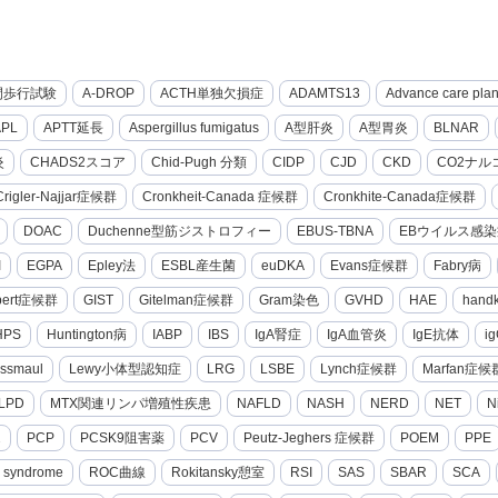
間歩行試験
A-DROP
ACTH単独欠損症
ADAMTS13
Advance care pla
APL
APTT延長
Aspergillus fumigatus
A型肝炎
A型胃炎
BLNAR
炎
CHADS2スコア
Chid-Pugh 分類
CIDP
CJD
CKD
CO2ナル
Crigler-Najjar症候群
Cronkheit-Canada 症候群
Cronkhite-Canada症候群
DOAC
Duchenne型筋ジストロフィー
EBUS-TBNA
EBウイルス感染
I
EGPA
Epley法
ESBL産生菌
euDKA
Evans症候群
Fabry病
lbert症候群
GIST
Gitelman症候群
Gram染色
GVHD
HAE
hand
HPS
Huntington病
IABP
IBS
IgA腎症
IgA血管炎
IgE抗体
i
ssmaul
Lewy小体型認知症
LRG
LSBE
Lynch症候群
Marfan症候
LPD
MTX関連リンパ増殖性疾患
NAFLD
NASH
NERD
NET
N
2
PCP
PCSK9阻害薬
PCV
Peutz-Jeghers 症候群
POEM
PPE
g syndrome
ROC曲線
Rokitansky憩室
RSI
SAS
SBAR
SCA