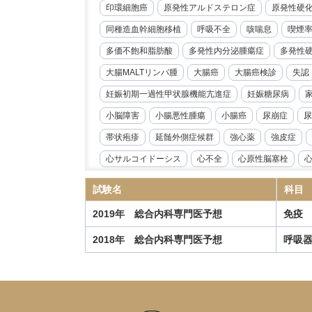
印環細胞癌
原発性アルドステロン症
原発性硬
同種造血幹細胞移植
呼吸不全
咳喘息
喫煙
多価不飽和脂肪酸
多発性内分泌腫瘍症
多発性
大腸MALTリンパ腫
大腸癌
大腸癌検診
失認
妊娠初期一過性甲状腺機能亢進症
妊娠糖尿病
小脳障害
小腸悪性腫瘍
小腸癌
尿崩症
尿
帯状疱疹
延髄外側症候群
強心薬
強皮症
心サルコイドーシス
心不全
心原性脳塞栓
心臓リハビリテーション
心臓冠動脈CT
心臓超
試験名
科目
急性好酸球性肺炎
急性心筋炎
急性心膜炎
2019年 総合内科専門医予想
免疫
急性閉塞性化膿性胆管炎
急性骨髄性白血病
性
2018年 総合内科専門医予想
呼吸
慢性心不全
慢性炎症性脱髄性多発根神経炎
慢
慢性血栓塞栓性肺高血圧症
慢性進行性肺アスペル
抗IL-6受容体抗体
抗NMDA受容体抗体脳炎
抗R
指定難病
播種性帯状疱疹
播種性血管内凝固症