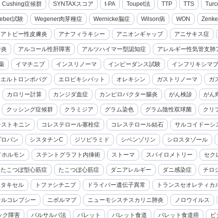
cal Cushing症候群
SYNTAXスコア
t-PA
Toupet法
TTP
TTS
Turc
eber試験
Wegener肉芽種症
Wernicke脳症
Wilson病
WON
Zenk
アトピー性皮膚炎
アナフィラキシー
アニオンギャップ
アニサキス症
肝炎
アルコール性肝障害
アルツハイマー型認知症
アレルギー性気管支肺
薬
イマチニブ
インスリノーマ
インピーダンス試験
インフリキシマ
エルトロンボパグ
エロビキシバット
オレキシン
ガストリノーマ
ガ
カロリー計算
カンジダ血症
カンピロバクター腸炎
がん検診
がん
クッシング症候群
クラミジア
グラム染色
グラム陰性双球菌
クリ
シストキニン
コレステロール塞栓症
コレステロール結石
サルコイドーシ
プロパン
シスタチンC
ジソピラミド
シベンゾリン
シロスタゾール
ドホルモン
ステントグラフト内挿術
ストーマ
スパイロメトリー
セク
たこつぼ型心筋症
たこつぼ心筋症
ダニアレルギー
ダニ感染症
チロ
セタキセル
トファシチニブ
ドライバー遺伝子異常
トランスセオレティカ
ナルコレプシー
ニボルマブ
ニューモシスチスカリニ肺炎
ノロウイルス
ック障害
バルサルバ法
バレット
バレット食道
バレット食道癌
ビ