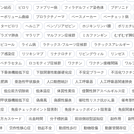
ビン結石
ピロリ
ファブリー病
フィラデルフィア染色体
ブデソニド
ローボリューム曲線
プロラクチノーマ
ペースメーカー
ベーチェット病
クターピロリ
ヘルニア
ベンゾジアゼピン
ホジキンリンパ腫
ポリエチ
プラズマ肺炎
マラリア
マルファン症候群
ミカファンギン
むずむず脚
モビコール
ライム病
ラテックス-フルーツ症候群
ラテックスアレルギー
チア感染症
リツキシマブ
リナクロチド
リビングウィル
リンゼス
レベチラセタム
ロコモティブ症候群
ワクチン
ワクチン接種間隔
ワル
下垂体機能低下症
下肢閉塞性動脈硬化症
不安定プラーク
不活化ワクチ
性肥満
亜急性甲状腺炎
人口動態統計
人工呼吸器
人工呼吸器関連肺炎
低位前方切除術
低体温症
体質性黄疸
侵襲性肺アスペルギルス症
副甲状腺機能低下症
偽痛風
偽膜性腸炎
催吐性リスク抗がん薬
催奇形
大症
免疫チェックポイント阻害剤
免疫チェックポイント阻害薬
免疫関連
処方カスケード
出血時間
分子標的薬
前頭側頭型認知症
副作用
副
肺
労作性狭心症
勃起不全
動揺性歩行
動物咬傷
動脈管開存症