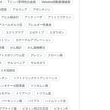
ot
Tリンパ芽球性白血病
Valsalva洞動脈瘤破裂
er憩室
アカラシア
アザシチジン
アヒル様歩行
アミティーザ
アミトリプチリン
アスペルギルス症
アレルギー性鼻炎
ブ
エクリズマブ
エゼチミブ
エダラボン
ストリン
カテーテルアブレーション
疼痛
がん統計
がん薬物療法
プトスポリジウム症
グレリン
クローン病
ス
サルコペニア
サルモネラ
スギ花粉症
レチン
ソフトドリンクケトアシドーシス
シンキナーゼ阻害薬
ツツガムシ病
ルモデル
トリアージ
トリウム血
パーキンソン病
バイアス
ハイムリック法
グアナイド薬
ビタミンB12欠乏症
ビタミンK