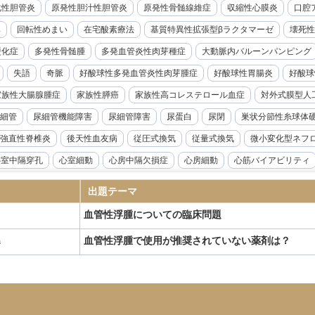
化性胆管炎
原発性胆汁性胆管炎
原発性骨髄線維症
収縮性心膜炎
口腔ア
率
回転性めまい
在宅酸素療法
基質特異性拡張型βラクタマーゼ
壊死性
硬化症
多発性骨髄腫
多発血管炎性肉芽種症
大動脈内バルーンパンピング
失語
奇脈
好酸球性多発血管炎性肉芽腫症
好酸球性胃腸炎
好酸球
家族性大腸腺腫症
家族性膵癌
家族性高コレステロール血症
対外式膜型人
細管
尿細管機能障害
尿細管障害
尿蛋白
尿閉
巣状分節性糸球体
強直性脊椎炎
後天性血友病
従圧式換気
従量式換気
微小変化型ネフ
心室中隔穿孔
心室細動
心房中隔欠損症
心房細動
心筋バイアビリティ
音波検査
急性リンパ性白血病
急性上腸管脈動脈閉塞症
急性前立腺炎
出題テーマ
急性溶血性輸血副作用
急性肝不全
急性胆嚢炎
急性胆管炎
急性腎盂腎
血管性浮腫についての臨床問題
腺機能低下症
悪性症候群
悪性胸膜中皮腫
悪性腎硬化症
感度
感染
血管性浮腫で使用が推奨されていない薬剤は？
器
性炎症性脱髄性多発神経炎
慢性硬膜下血腫
慢性肝炎
慢性肺アスペルギル
ギルス症
慢性骨髄性白血病
成人Still病
成人T細胞白血病
成人スティル
ANKL抗体製剤
抗てんかん薬
抗不整脈薬
抗血小板薬
持続グルコース
候群
敗血症
新型コロナウイルス感染症
新鮮凍結血漿
日本住血吸虫