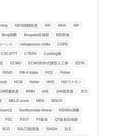
nning
AIDS指標疾患
AIH
AIHA
AIP
Borg指数
Brugada症候群
B型肝炎
コーシス
collagenous colitis
COPD
CSCATTT
CTEPH
Cushing病
症
ECMO
ECMO対外式膜型人工肺
EDTA
FENO
FIB-4 index
FiO2
Fisher
knob
HCM
Heller
HHS
Hibワクチン
gG4関連疾患
IPMN
irAE
JAK阻害薬
JCS
群
MELD score
MEN
MGUS
issen法
Nonthyroidal illness
NSAIDs潰瘍
PSC
PSVT
PT延長
QT延長症候群
SCD
SGLT2阻害薬
SIADH
SLE