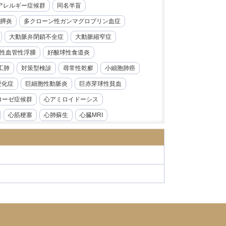
レルギー症候群​​
同名半盲
膵炎
多クローン性ガンマグロブリン血症
大動脈弁閉鎖不全症
大動脈縮窄症
性血管性浮腫
好酸球性食道炎
工肺
対策型検診
尋常性乾癬
小細胞肺癌
硬化症
巨細胞性動脈炎
巨赤芽球性貧血
ローゼ症候群
心アミロイドーシス
心筋梗塞
心肺蘇生
心臓MRI
急性前骨髄性白血病
急性大動脈解離
炎
急性腎障害
急性膵炎
急性虫垂炎
性心内膜炎
感音性難聴
慢性好酸球性肺炎
ス症
慢性腎臓病
慢性膵炎
病
手根管症候群
抗CD19抗体
モニタリング
持続性知覚性姿勢誘発めまい
日本海裂頭条虫
日本紅斑熱
日本脳炎