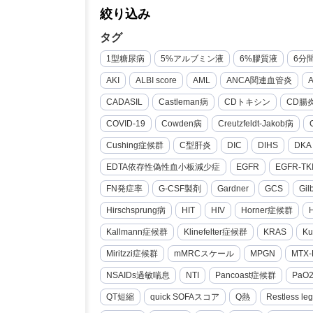
絞り込み
タグ
1型糖尿病
5%アルブミン液
6%膠質液
6分
AKI
ALBI score
AML
ANCA関連血管炎
CADASIL
Castleman病
CDトキシン
CD腸
COVID-19
Cowden病
Creutzfeldt-Jakob病
Cushing症候群
C型肝炎
DIC
DIHS
DKA
EDTA依存性偽性血小板減少症
EGFR
EGFR-TK
FN発症率
G-CSF製剤
Gardner
GCS
Gi
Hirschsprung病
HIT
HIV
Horner症候群
Kallmann症候群
Klinefelter症候群
KRAS
Ku
Miritzzi症候群
mMRCスケール
MPGN
MTX-
NSAIDs過敏喘息
NTI
Pancoast症候群
PaO
QT短縮
quick SOFAスコア
Q熱
Restless le