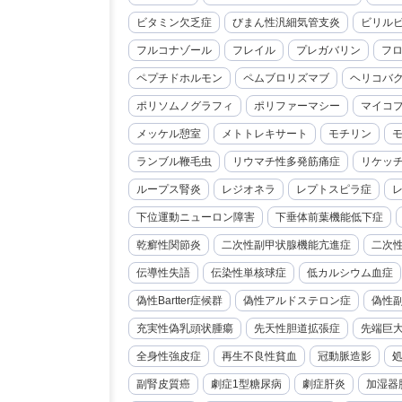
ビタミン欠乏症
びまん性汎細気管支炎
ビリル
フルコナゾール
フレイル
プレガバリン
フ
ペプチドホルモン
ペムブロリズマブ
ヘリコバ
ポリソムノグラフィ
ポリファーマシー
マイコ
メッケル憩室
メトトレキサート
モチリン
ランブル鞭毛虫
リウマチ性多発筋痛症
リケッ
ループス腎炎
レジオネラ
レプトスピラ症
下位運動ニューロン障害
下垂体前葉機能低下症
乾癬性関節炎
二次性副甲状腺機能亢進症
二次
伝導性失語
伝染性単核球症
低カルシウム血症
偽性Bartter症候群
偽性アルドステロン症
偽性
充実性偽乳頭状腫瘍
先天性胆道拡張症
先端巨
全身性強皮症
再生不良性貧血
冠動脈造影
副腎皮質癌
劇症1型糖尿病
劇症肝炎
加湿器