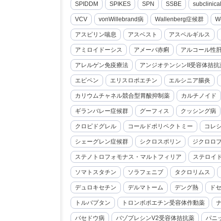
SPIDDM
SPIKES
SPN
SSBE
subclini
VCV
vonWillebrand病
Wallenberg症候群
W
アスピリン喘息
アスベスト
アスペルギルス
アミロイドーシス
アメーバ赤痢
アルコール性
アレルゲン免疫療法
アンジオテンシンII受容体拮抗
エピペン
エリスロポエチン
エルシニア腸炎
カリウムチャネル競合型胃酸抑制薬
カルチノイド
ギランバレー症候群
グーフィス
クッシング病
クロピドグレル
コールドポリペクトミー
コレ
シェーグレン症候群
シクロスポリン
ジクロロ
ステノトロフォモナス・マルトフィリア
ステロイ
ソマトスタチン
ソラフェニブ
タクロリムス
デュロキセチン
デルマトーム
デング熱
ド
トルバプタン
トロンボポエチン受容体作動薬
バセドウ病
バゾプレシンV2受容体拮抗薬
パニ