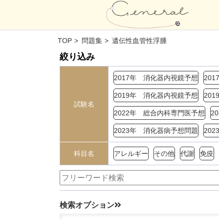
TOP
問題集
遺伝性血管性浮腫
絞り込み
2017年 消化器内視鏡予想
20
2019年 消化器内視鏡予想
20
試験名
2022年 総合内科専門医予想
2
2023年 消化器病予想問題
20
科目名
アレルギー
その他
代謝
免疫
検索オプション