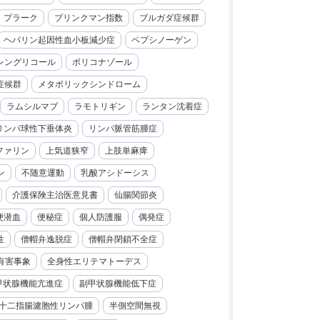
プラーク
ブリンクマン指数
ブルガダ症候群
ヘパリン起因性血小板減少症
ペプシノーゲン
レングリコール
ボリコナゾール
症候群
メタボリックシンドローム
ラムシルマブ
ラモトリギン
ランタン沈着症
リンパ球性下垂体炎
リンパ脈管筋腫症
ファリン
上気道狭窄
上肢単麻痺
ン
不随意運動
乳酸アシドーシス
介護保険主治医意見書
仙腸関節炎
便潜血
便秘症
個人防護服
偶発症
性
僧帽弁逸脱症
僧帽弁閉鎖不全症
有害事象
全身性エリテマトーデス
甲状腺機能亢進症
副甲状腺機能低下症
十二指腸濾胞性リンパ腫
半側空間無視