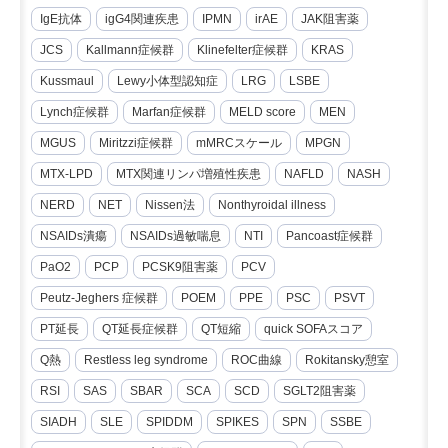
IgE抗体
igG4関連疾患
IPMN
irAE
JAK阻害薬
JCS
Kallmann症候群
Klinefelter症候群
KRAS
Kussmaul
Lewy小体型認知症
LRG
LSBE
Lynch症候群
Marfan症候群
MELD score
MEN
MGUS
Miritzzi症候群
mMRCスケール
MPGN
MTX-LPD
MTX関連リンパ増殖性疾患
NAFLD
NASH
NERD
NET
Nissen法
Nonthyroidal illness
NSAIDs潰瘍
NSAIDs過敏喘息
NTI
Pancoast症候群
PaO2
PCP
PCSK9阻害薬
PCV
Peutz-Jeghers 症候群
POEM
PPE
PSC
PSVT
PT延長
QT延長症候群
QT短縮
quick SOFAスコア
Q熱
Restless leg syndrome
ROC曲線
Rokitansky憩室
RSI
SAS
SBAR
SCA
SCD
SGLT2阻害薬
SIADH
SLE
SPIDDM
SPIKES
SPN
SSBE