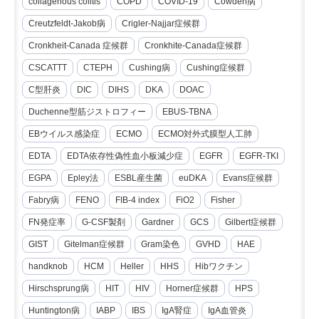
collagenous colitis
COPD
COVID-19
Cowden病
Creutzfeldt-Jakob病
Crigler-Najjar症候群
Cronkheit-Canada 症候群
Cronkhite-Canada症候群
CSCATTT
CTEPH
Cushing病
Cushing症候群
C型肝炎
DIC
DIHS
DKA
DOAC
Duchenne型筋ジストロフィー
EBUS-TBNA
EBウイルス感染症
ECMO
ECMO対外式膜型人工肺
EDTA
EDTA依存性偽性血小板減少症
EGFR
EGFR-TKI
EGPA
Epley法
ESBL産生菌
euDKA
Evans症候群
Fabry病
FENO
FIB-4 index
FiO2
Fisher
FN発症率
G-CSF製剤
Gardner
GCS
Gilbert症候群
GIST
Gitelman症候群
Gram染色
GVHD
HAE
handknob
HCM
Heller
HHS
Hibワクチン
Hirschsprung病
HIT
HIV
Horner症候群
HPS
Huntington病
IABP
IBS
IgA腎症
IgA血管炎