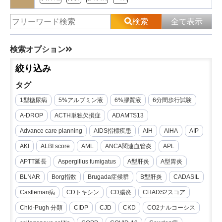
検索
全て表示
検索オプション
絞り込み
タグ
1型糖尿病
5%アルブミン液
6%膠質液
6分間歩行試験
A-DROP
ACTH単独欠損症
ADAMTS13
Advance care planning
AIDS指標疾患
AIH
AIHA
AIP
AKI
ALBI score
AML
ANCA関連血管炎
APL
APTT延長
Aspergillus fumigatus
A型肝炎
A型胃炎
BLNAR
Borg指数
Brugada症候群
B型肝炎
CADASIL
Castleman病
CDトキシン
CD腸炎
CHADS2スコア
Chid-Pugh 分類
CIDP
CJD
CKD
CO2ナルコーシス