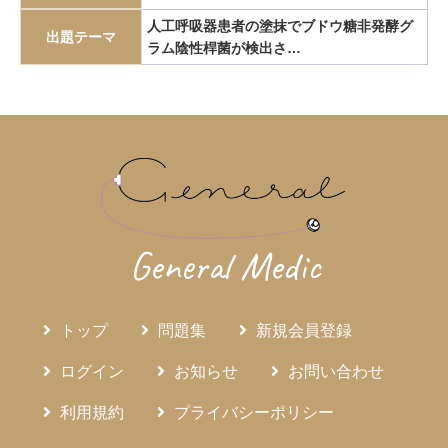
エピペン
エリスロポエチン
エルシニア腸炎
人工呼吸器患者の塗抹でブドウ糖非発酵グ
出題テーマ
ラム陰性桿菌が検出さ…
エルトロンボパグ
エロビキシバット
オレキシン
ガストリノーマ
ガストリン
カテーテルアブレーション
カリウムチャネル競合型胃酸抑制薬
カルチノイド
カロリー計算
カンジダ血症
カンピロバクター腸炎
がん検診
がん疼痛
がん統計
がん薬物療法
ギランバレー症候群
グーフィス
クッシング病
クッシング症候群
クラミジア
グラム染色
General Medic
グラム陰性双球菌
クリプトスポリジウム症
グレリン
クローン病
クロピドグレル
コールドポリペクトミー
トップ
問題集
新規会員登録
コレシストキニン
コレステロール塞栓症
コレステロール結石
サルコイドーシス
サルコペニア
ログイン
お知らせ
お問い合わせ
サルモネラ
シェーグレン症候群
シクロスポリン
利用規約
プライバシーポリシー
ジクロロプロパン
シスタチンC
ジソピラミド