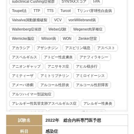
subclinical Cushing症候群
SYNTAXスコア
t-PA
Toupet法
TTP
TTS
Turcot
Tリンパ芽球性白血病
Valsalva洞動脈瘤破裂
VCV
vonWillebrand病
Wallenberg症候群
Weber試験
Wegener肉芽種症
Wernicke脳症
Wilson病
WON
Zenker憩室
アカラシア
アザシチジン
アスピリン喘息
アスベスト
アスペルギルス
アトピー性皮膚炎
アナフィラキシー
アニオンギャップ
アニサキス症
アヒル様歩行
アミティーザ
アミトリプチリン
アミロイドーシス
アメーバ赤痢
アルコール性肝炎
アルコール性肝障害
アルツハイマー型認知症
アレルギー性気管支肺アスペルギルス症
アレルギー性鼻炎
アレルゲン免疫療法
アンジオテンシンII受容体拮抗薬
試験名
2022年 総合内科専門医予想
イマチニブ
インスリノーマ
インピーダンス試験
科目
感染症
インフリキシマブ
エクリズマブ
エゼチミブ
エダラボン