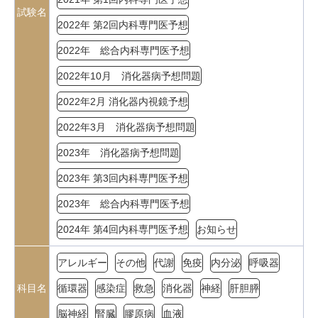
試験名
2022年 第2回内科専門医予想
2022年 総合内科専門医予想
2022年10月 消化器病予想問題
2022年2月 消化器内視鏡予想
2022年3月 消化器病予想問題
2023年 消化器病予想問題
2023年 第3回内科専門医予想
2023年 総合内科専門医予想
2024年 第4回内科専門医予想
お知らせ
アレルギー
その他
代謝
免疫
内分泌
呼吸器
科目名
循環器
感染症
救急
消化器
神経
肝胆膵
脳神経
腎臓
膠原病
血液