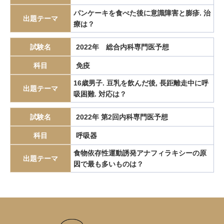
エピペン
エリスロポエチン
エルシニア腸炎
パンケーキを食べた後に意識障害と膨疹. 治
出題テーマ
療は？
エルトロンボパグ
エロビキシバット
オレキシン
ガストリノーマ
ガストリン
カテーテルアブレーション
試験名
2022年 総合内科専門医予想
カリウムチャネル競合型胃酸抑制薬
カルチノイド
科目
免疫
カロリー計算
カンジダ血症
カンピロバクター腸炎
16歳男子. 豆乳を飲んだ後, 長距離走中に呼
出題テーマ
がん検診
がん疼痛
がん統計
がん薬物療法
吸困難. 対応は？
ギランバレー症候群
グーフィス
クッシング病
試験名
2022年 第2回内科専門医予想
クッシング症候群
クラミジア
グラム染色
科目
グラム陰性双球菌
呼吸器
クリプトスポリジウム症
グレリン
クローン病
クロピドグレル
コールドポリペクトミー
食物依存性運動誘発アナフィラキシーの原
出題テーマ
因で最も多いものは？
コレシストキニン
コレステロール塞栓症
コレステロール結石
サルコイドーシス
サルコペニア
サルモネラ
シェーグレン症候群
シクロスポリン
ジクロロプロパン
シスタチンC
ジソピラミド