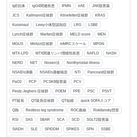
IgE抗体
igG4関連疾患
IPMN
irAE
JAK阻害薬
JCS
Kallmann症候群
Klinefelter症候群
KRAS
Kussmaul
Lewy小体型認知症
LRG
LSBE
Lynch症候群
Marfan症候群
MELD score
MEN
MGUS
Miritzzi症候群
mMRCスケール
MPGN
MTX-LPD
MTX関連リンパ増殖性疾患
NAFLD
NASH
NERD
NET
Nissen法
Nonthyroidal illness
NSAIDs潰瘍
NSAIDs過敏喘息
NTI
Pancoast症候群
PaO2
PCP
PCSK9阻害薬
PCV
Peutz-Jeghers 症候群
POEM
PPE
PSC
PSVT
PT延長
QT延長症候群
QT短縮
quick SOFAスコア
Q熱
Restless leg syndrome
ROC曲線
Rokitansky憩室
RSI
SAS
SBAR
SCA
SCD
SGLT2阻害薬
SIADH
SLE
SPIDDM
SPIKES
SPN
SSBE