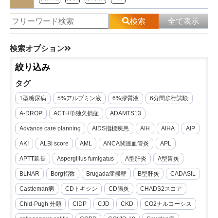
検索
全て表示
検索オプション
絞り込み
タグ
1型糖尿病
5%アルブミン液
6%膠質液
6分間歩行試験
A-DROP
ACTH単独欠損症
ADAMTS13
Advance care planning
AIDS指標疾患
AIH
AIHA
AIP
AKI
ALBI score
AML
ANCA関連血管炎
APL
APTT延長
Aspergillus fumigatus
A型肝炎
A型胃炎
BLNAR
Borg指数
Brugada症候群
B型肝炎
CADASIL
Castleman病
CDトキシン
CD腸炎
CHADS2スコア
Chid-Pugh 分類
CIDP
CJD
CKD
CO2ナルコーシス