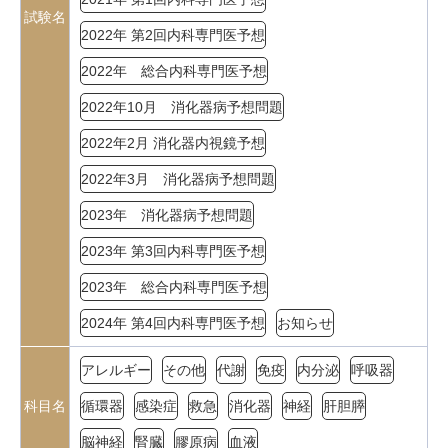
試験名
2022年 第2回内科専門医予想
2022年 総合内科専門医予想
2022年10月 消化器病予想問題
2022年2月 消化器内視鏡予想
2022年3月 消化器病予想問題
2023年 消化器病予想問題
2023年 第3回内科専門医予想
2023年 総合内科専門医予想
2024年 第4回内科専門医予想
お知らせ
アレルギー
その他
代謝
免疫
内分泌
呼吸器
科目名
循環器
感染症
救急
消化器
神経
肝胆膵
脳神経
腎臓
膠原病
血液