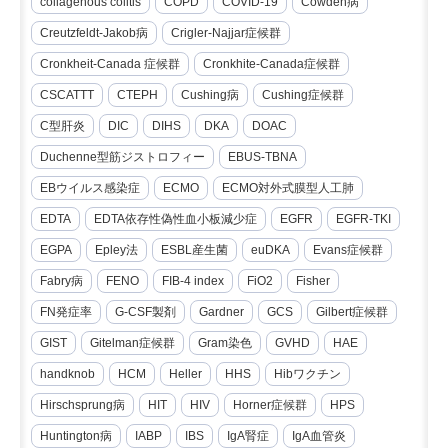
collagenous colitis
COPD
COVID-19
Cowden病
Creutzfeldt-Jakob病
Crigler-Najjar症候群
Cronkheit-Canada 症候群
Cronkhite-Canada症候群
CSCATTT
CTEPH
Cushing病
Cushing症候群
C型肝炎
DIC
DIHS
DKA
DOAC
Duchenne型筋ジストロフィー
EBUS-TBNA
EBウイルス感染症
ECMO
ECMO対外式膜型人工肺
EDTA
EDTA依存性偽性血小板減少症
EGFR
EGFR-TKI
EGPA
Epley法
ESBL産生菌
euDKA
Evans症候群
Fabry病
FENO
FIB-4 index
FiO2
Fisher
FN発症率
G-CSF製剤
Gardner
GCS
Gilbert症候群
GIST
Gitelman症候群
Gram染色
GVHD
HAE
handknob
HCM
Heller
HHS
Hibワクチン
Hirschsprung病
HIT
HIV
Horner症候群
HPS
Huntington病
IABP
IBS
IgA腎症
IgA血管炎