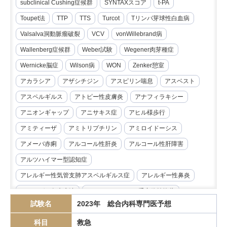
subclinical Cushing症候群
SYNTAXスコア
t-PA
Toupet法
TTP
TTS
Turcot
Tリンパ芽球性白血病
Valsalva洞動脈瘤破裂
VCV
vonWillebrand病
Wallenberg症候群
Weber試験
Wegener肉芽種症
Wernicke脳症
Wilson病
WON
Zenker憩室
アカラシア
アザシチジン
アスピリン喘息
アスベスト
アスペルギルス
アトピー性皮膚炎
アナフィラキシー
アニオンギャップ
アニサキス症
アヒル様歩行
アミティーザ
アミトリプチリン
アミロイドーシス
アメーバ赤痢
アルコール性肝炎
アルコール性肝障害
アルツハイマー型認知症
アレルギー性気管支肺アスペルギルス症
アレルギー性鼻炎
アレルゲン免疫療法
アンジオテンシンII受容体拮抗薬
試験名
2023年 総合内科専門医予想
イマチニブ
インスリノーマ
インピーダンス試験
科目
救急
インフリキシマブ
エクリズマブ
エゼチミブ
エダラボン