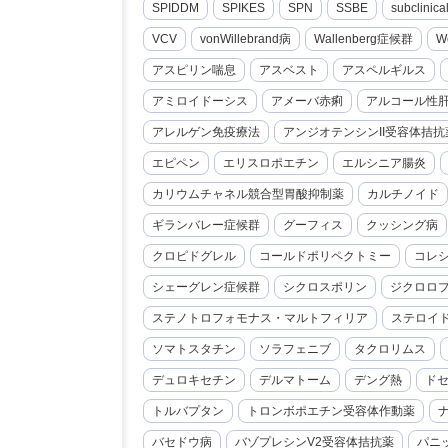
SPIDDM
SPIKES
SPN
SSBE
subclini
VCV
vonWillebrand病
Wallenberg症候群
W
アスピリン喘息
アスベスト
アスペルギルス
アミロイドーシス
アメーバ赤痢
アルコール性
アレルゲン免疫療法
アンジオテンシンII受容体拮抗
エピペン
エリスロポエチン
エルシニア腸炎
カリウムチャネル競合型胃酸抑制薬
カルチノイド
ギランバレー症候群
グーフィス
クッシング病
クロピドグレル
コールドポリペクトミー
コレ
シェーグレン症候群
シクロスポリン
ジクロロ
ステノトロフォモナス・マルトフィリア
ステロイ
ソマトスタチン
ソラフェニブ
タクロリムス
デュロキセチン
デルマトーム
デング熱
ド
トルバプタン
トロンボポエチン受容体作動薬
バセドウ病
バゾプレシンV2受容体拮抗薬
パニ