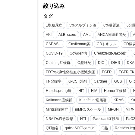
絞り込み
タグ
1型糖尿病
5%アルブミン液
6%膠質液
6分
AKI
ALBI score
AML
ANCA関連血管炎
CADASIL
Castleman病
CDトキシン
CD腸
COVID-19
Cowden病
Creutzfeldt-Jakob病
Cushing症候群
C型肝炎
DIC
DIHS
DKA
EDTA依存性偽性血小板減少症
EGFR
EGFR-TK
FN発症率
G-CSF製剤
Gardner
GCS
Gi
Hirschsprung病
HIT
HIV
Horner症候群
Kallmann症候群
Klinefelter症候群
KRAS
Ku
Miritzzi症候群
mMRCスケール
MPGN
MTX-
NSAIDs過敏喘息
NTI
Pancoast症候群
PaO
QT短縮
quick SOFAスコア
Q熱
Restless le