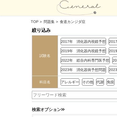
TOP
問題集
食道カンジダ症
絞り込み
2017年 消化器内視鏡予想
20
2019年 消化器内視鏡予想
20
試験名
2022年 総合内科専門医予想
2
2023年 消化器病予想問題
20
科目名
アレルギー
その他
代謝
免疫
検索オプション