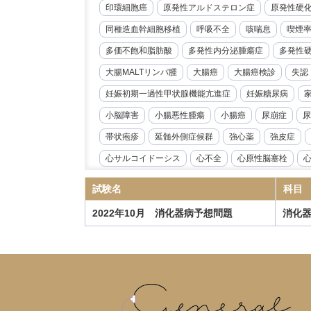
印環細胞癌
原発性アルドステロン症
原発性硬
同種造血幹細胞移植
呼吸不全
咳喘息
喫煙
多価不飽和脂肪酸
多発性内分泌腫瘍症
多発性
大腸MALTリンパ腫
大腸癌
大腸癌検診
失認
妊娠初期一過性甲状腺機能亢進症
妊娠糖尿病
小脳障害
小腸悪性腫瘍
小腸癌
尿崩症
尿
帯状疱疹
延髄外側症候群
強心薬
強皮症
心サルコイドーシス
心不全
心原性脳塞栓
心臓リハビリテーション
心臓冠動脈CT
心臓超
試験名
科目
急性好酸球性肺炎
急性心筋炎
急性心膜炎
2022年10月 消化器病予想問題
消化
急性閉塞性化膿性胆管炎
急性骨髄性白血病
性
慢性心不全
慢性炎症性脱髄性多発根神経炎
慢
慢性血栓塞栓性肺高血圧症
慢性進行性肺アスペル
抗IL-6受容体抗体
抗NMDA受容体抗体脳炎
抗R
指定難病
播種性帯状疱疹
播種性血管内凝固症