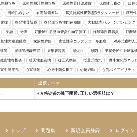
化性胆管炎
原発性胆汁性胆管炎
原発性骨髄線維症
収縮性心膜炎
口腔ア
率
回転性めまい
在宅酸素療法
基質特異性拡張型βラクタマーゼ
壊死性
硬化症
多発性骨髄腫
多発血管炎性肉芽種症
大動脈内バルーンパンピング
失語
奇脈
好酸球性多発血管炎性肉芽腫症
好酸球性胃腸炎
好酸球
家族性大腸腺腫症
家族性膵癌
家族性高コレステロール血症
対外式膜型人
細管
尿細管機能障害
尿細管障害
尿蛋白
尿閉
巣状分節性糸球体
強直性脊椎炎
後天性血友病
従圧式換気
従量式換気
微小変化型ネフ
心室中隔穿孔
心室細動
心房中隔欠損症
心房細動
心筋バイアビリティ
音波検査
急性リンパ性白血病
急性上腸管脈動脈閉塞症
急性前立腺炎
出題テーマ
急性溶血性輸血副作用
急性肝不全
急性胆嚢炎
急性胆管炎
急性腎盂腎
HIV感染者の嚥下困難. 正しい選択肢は？
器
腺機能低下症
悪性症候群
悪性胸膜中皮腫
悪性腎硬化症
感度
感染
性炎症性脱髄性多発神経炎
慢性硬膜下血腫
慢性肝炎
慢性肺アスペルギル
ギルス症
慢性骨髄性白血病
成人Still病
成人T細胞白血病
成人スティル
ANKL抗体製剤
抗てんかん薬
抗不整脈薬
抗血小板薬
持続グルコース
トップ
問題集
新規会員登録
ログイン
候群
敗血症
新型コロナウイルス感染症
新鮮凍結血漿
日本住血吸虫