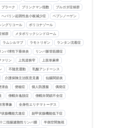
プラーク
ブリンクマン指数
ブルガダ症候群
ヘパリン起因性血小板減少症
ペプシノーゲン
レングリコール
ボリコナゾール
症候群
メタボリックシンドローム
ラムシルマブ
ラモトリギン
ランタン沈着症
リンパ球性下垂体炎
リンパ脈管筋腫症
ファリン
上気道狭窄
上肢単麻痺
ン
不随意運動
乳酸アシドーシス
介護保険主治医意見書
仙腸関節炎
便潜血
便秘症
個人防護服
偶発症
性
僧帽弁逸脱症
僧帽弁閉鎖不全症
有害事象
全身性エリテマトーデス
甲状腺機能亢進症
副甲状腺機能低下症
十二指腸濾胞性リンパ腫
半側空間無視