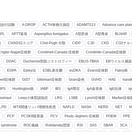
間歩行試験
A-DROP
ACTH単独欠損症
ADAMTS13
Advance care pla
APL
APTT延長
Aspergillus fumigatus
A型肝炎
A型胃炎
BLNAR
炎
CHADS2スコア
Chid-Pugh 分類
CIDP
CJD
CKD
CO2ナル
Crigler-Najjar症候群
Cronkheit-Canada 症候群
Cronkhite-Canada症候群
DOAC
Duchenne型筋ジストロフィー
EBUS-TBNA
EBウイルス感染
I
EGPA
Epley法
ESBL産生菌
euDKA
Evans症候群
Fabry病
lbert症候群
GIST
Gitelman症候群
Gram染色
GVHD
HAE
hand
HPS
Huntington病
IABP
IBS
IgA腎症
IgA血管炎
IgE抗体
i
ssmaul
Lewy小体型認知症
LRG
LSBE
Lynch症候群
Marfan症候
LPD
MTX関連リンパ増殖性疾患
NAFLD
NASH
NERD
NET
N
2
PCP
PCSK9阻害薬
PCV
Peutz-Jeghers 症候群
POEM
PPE
g syndrome
ROC曲線
Rokitansky憩室
RSI
SAS
SBAR
SCA