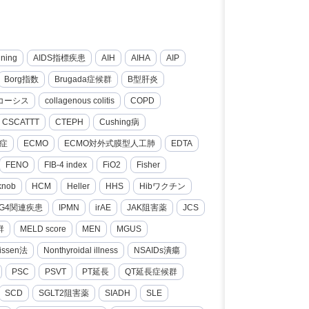
nning
AIDS指標疾患
AIH
AIHA
AIP
Borg指数
Brugada症候群
B型肝炎
コーシス
collagenous colitis
COPD
CSCATTT
CTEPH
Cushing病
症
ECMO
ECMO対外式膜型人工肺
EDTA
FENO
FIB-4 index
FiO2
Fisher
knob
HCM
Heller
HHS
Hibワクチン
gG4関連疾患
IPMN
irAE
JAK阻害薬
JCS
群
MELD score
MEN
MGUS
issen法
Nonthyroidal illness
NSAIDs潰瘍
PSC
PSVT
PT延長
QT延長症候群
SCD
SGLT2阻害薬
SIADH
SLE