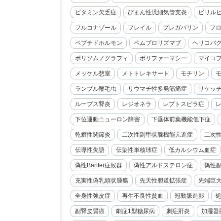
ビタミン欠乏症
びまん性汎細気管支炎
ビリル
フルコナゾール
フレイル
プレガバリン
フ
ペプチドホルモン
ペムブロリズマブ
ヘリコバ
ポリソムノグラフィ
ポリファーマシー
マイコ
メッケル憩室
メトトレキサート
モチリン
ランブル鞭毛虫
リウマチ性多発筋痛症
リケッ
ループス腎炎
レジオネラ
レプトスピラ症
下位運動ニューロン障害
下垂体前葉機能低下症
乾癬性関節炎
二次性副甲状腺機能亢進症
二次
伝導性失語
伝染性単核球症
低カルシウム血症
偽性Bartter症候群
偽性アルドステロン症
偽性
充実性偽乳頭状腫瘍
先天性胆道拡張症
先端巨
全身性強皮症
再生不良性貧血
冠動脈造影
副腎皮質癌
劇症1型糖尿病
劇症肝炎
加湿器