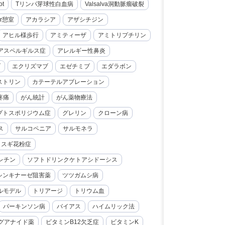
ot
Tリンパ芽球性白血病
Valsalva洞動脈瘤破裂
er憩室
アカラシア
アザシチジン
アヒル様歩行
アミティーザ
アミトリプチリン
アスペルギルス症
アレルギー性鼻炎
ブ
エクリズマブ
エゼチミブ
エダラボン
ストリン
カテーテルアブレーション
疼痛
がん統計
がん薬物療法
プトスポリジウム症
グレリン
クローン病
ス
サルコペニア
サルモネラ
スギ花粉症
レチン
ソフトドリンクケトアシドーシス
シンキナーゼ阻害薬
ツツガムシ病
ルモデル
トリアージ
トリウム血
パーキンソン病
バイアス
ハイムリック法
グアナイド薬
ビタミンB12欠乏症
ビタミンK