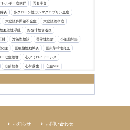
レルギー症候群​​
同名半盲
膵炎
多クローン性ガンマグロブリン血症
大動脈弁閉鎖不全症
大動脈縮窄症
性血管性浮腫
好酸球性食道炎
工肺
対策型検診
尋常性乾癬
小細胞肺癌
硬化症
巨細胞性動脈炎
巨赤芽球性貧血
ローゼ症候群
心アミロイドーシス
心筋梗塞
心肺蘇生
心臓MRI
急性前骨髄性白血病
急性大動脈解離
炎
急性腎障害
急性膵炎
急性虫垂炎
性心内膜炎
感音性難聴
慢性好酸球性肺炎
ス症
慢性腎臓病
慢性膵炎
病
手根管症候群
抗CD19抗体
モニタリング
持続性知覚性姿勢誘発めまい
お知らせ
お問い合わせ
日本海裂頭条虫
日本紅斑熱
日本脳炎