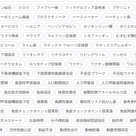
ビン結石
ピロリ
ファブリー病
フィラデルフィア染色体
ブデソニド
ローボリューム曲線
プロラクチノーマ
ペースメーカー
ベーチェット病
クターピロリ
ヘルニア
ベンゾジアゼピン
ホジキンリンパ腫
ポリエチ
プラズマ肺炎
マラリア
マルファン症候群
ミカファンギン
むずむず脚
モビコール
ライム病
ラテックス-フルーツ症候群
ラテックスアレルギー
チア感染症
リツキシマブ
リナクロチド
リビングウィル
リンゼス
レベチラセタム
ロコモティブ症候群
ワクチン
ワクチン接種間隔
ワル
下垂体機能低下症
下肢閉塞性動脈硬化症
不安定プラーク
不活化ワクチ
性肥満
亜急性甲状腺炎
人口動態統計
人工呼吸器
人工呼吸器関連肺炎
低位前方切除術
低体温症
体質性黄疸
侵襲性肺アスペルギルス症
副甲状腺機能低下症
偽痛風
偽膜性腸炎
催吐性リスク抗がん薬
催奇形
大症
免疫チェックポイント阻害剤
免疫チェックポイント阻害薬
免疫関連
処方カスケード
出血時間
分子標的薬
前頭側頭型認知症
副作用
副
肺
労作性狭心症
勃起不全
動揺性歩行
動物咬傷
動脈管開存症