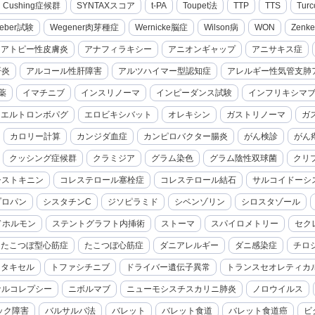
cal Cushing症候群
SYNTAXスコア
t-PA
Toupet法
TTP
TTS
Turc
eber試験
Wegener肉芽種症
Wernicke脳症
Wilson病
WON
Zenk
アトピー性皮膚炎
アナフィラキシー
アニオンギャップ
アニサキス症
肝炎
アルコール性肝障害
アルツハイマー型認知症
アレルギー性気管支肺
薬
イマチニブ
インスリノーマ
インピーダンス試験
インフリキシマ
エルトロンボパグ
エロビキシバット
オレキシン
ガストリノーマ
ガ
カロリー計算
カンジダ血症
カンピロバクター腸炎
がん検診
がん
クッシング症候群
クラミジア
グラム染色
グラム陰性双球菌
クリ
シストキニン
コレステロール塞栓症
コレステロール結石
サルコイドーシ
プロパン
シスタチンC
ジソピラミド
シベンゾリン
シロスタゾール
ドホルモン
ステントグラフト内挿術
ストーマ
スパイロメトリー
セク
たこつぼ型心筋症
たこつぼ心筋症
ダニアレルギー
ダニ感染症
チロ
セタキセル
トファシチニブ
ドライバー遺伝子異常
トランスセオレティカ
ナルコレプシー
ニボルマブ
ニューモシスチスカリニ肺炎
ノロウイルス
ック障害
バルサルバ法
バレット
バレット食道
バレット食道癌
ビ