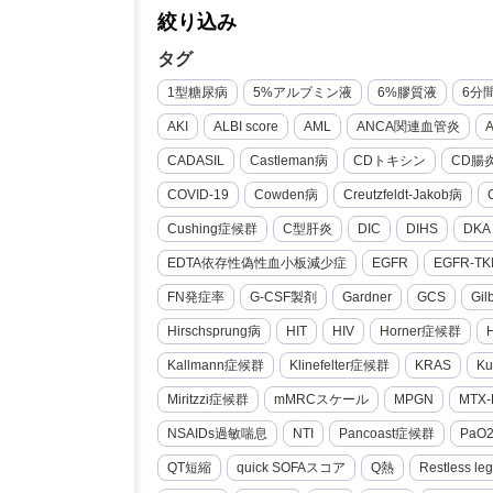
絞り込み
タグ
1型糖尿病
5%アルブミン液
6%膠質液
6分
AKI
ALBI score
AML
ANCA関連血管炎
CADASIL
Castleman病
CDトキシン
CD腸
COVID-19
Cowden病
Creutzfeldt-Jakob病
Cushing症候群
C型肝炎
DIC
DIHS
DKA
EDTA依存性偽性血小板減少症
EGFR
EGFR-TK
FN発症率
G-CSF製剤
Gardner
GCS
Gi
Hirschsprung病
HIT
HIV
Horner症候群
Kallmann症候群
Klinefelter症候群
KRAS
Ku
Miritzzi症候群
mMRCスケール
MPGN
MTX-
NSAIDs過敏喘息
NTI
Pancoast症候群
PaO
QT短縮
quick SOFAスコア
Q熱
Restless le