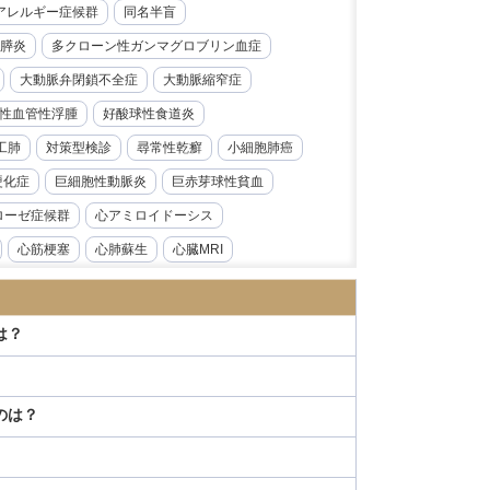
レルギー症候群​​
同名半盲
膵炎
多クローン性ガンマグロブリン血症
大動脈弁閉鎖不全症
大動脈縮窄症
性血管性浮腫
好酸球性食道炎
工肺
対策型検診
尋常性乾癬
小細胞肺癌
硬化症
巨細胞性動脈炎
巨赤芽球性貧血
ローゼ症候群
心アミロイドーシス
心筋梗塞
心肺蘇生
心臓MRI
急性前骨髄性白血病
急性大動脈解離
炎
急性腎障害
急性膵炎
急性虫垂炎
は？
性心内膜炎
感音性難聴
慢性好酸球性肺炎
ス症
慢性腎臓病
慢性膵炎
のは？
病
手根管症候群
抗CD19抗体
モニタリング
持続性知覚性姿勢誘発めまい
日本海裂頭条虫
日本紅斑熱
日本脳炎