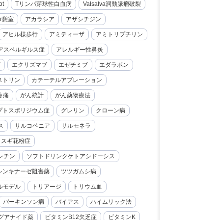
ot
Tリンパ芽球性白血病
Valsalva洞動脈瘤破裂
er憩室
アカラシア
アザシチジン
アヒル様歩行
アミティーザ
アミトリプチリン
アスペルギルス症
アレルギー性鼻炎
ブ
エクリズマブ
エゼチミブ
エダラボン
ストリン
カテーテルアブレーション
疼痛
がん統計
がん薬物療法
プトスポリジウム症
グレリン
クローン病
ス
サルコペニア
サルモネラ
スギ花粉症
レチン
ソフトドリンクケトアシドーシス
シンキナーゼ阻害薬
ツツガムシ病
ルモデル
トリアージ
トリウム血
パーキンソン病
バイアス
ハイムリック法
グアナイド薬
ビタミンB12欠乏症
ビタミンK