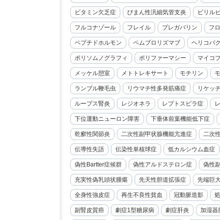
ビタミン欠乏症
びまん性汎細気管支炎
ビリル
フルコナゾール
フレイル
プレガバリン
フ
ペプチドホルモン
ペムブロリズマブ
ヘリコバ
ポリソムノグラフィ
ポリファーマシー
マイコ
メッケル憩室
メトトレキサート
モチリン
ランブル鞭毛虫
リウマチ性多発筋痛症
リケッ
ループス腎炎
レジオネラ
レプトスピラ症
下位運動ニューロン障害
下垂体前葉機能低下症
乾癬性関節炎
二次性副甲状腺機能亢進症
二次
伝導性失語
伝染性単核球症
低カルシウム血症
偽性Bartter症候群
偽性アルドステロン症
偽性
充実性偽乳頭状腫瘍
先天性胆道拡張症
先端巨
全身性強皮症
再生不良性貧血
冠動脈造影
副腎皮質癌
劇症1型糖尿病
劇症肝炎
加湿器