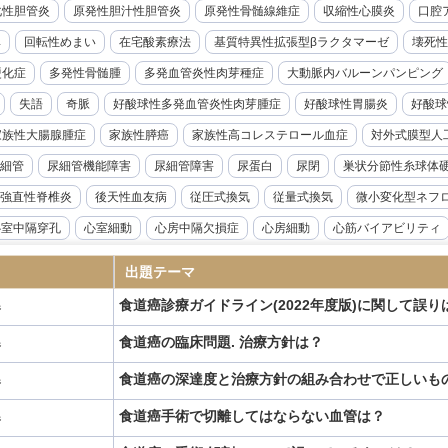
化性胆管炎
原発性胆汁性胆管炎
原発性骨髄線維症
収縮性心膜炎
口腔ア
率
回転性めまい
在宅酸素療法
基質特異性拡張型βラクタマーゼ
壊死性
硬化症
多発性骨髄腫
多発血管炎性肉芽種症
大動脈内バルーンパンピング
失語
奇脈
好酸球性多発血管炎性肉芽腫症
好酸球性胃腸炎
好酸球
家族性大腸腺腫症
家族性膵癌
家族性高コレステロール血症
対外式膜型人
細管
尿細管機能障害
尿細管障害
尿蛋白
尿閉
巣状分節性糸球体
強直性脊椎炎
後天性血友病
従圧式換気
従量式換気
微小変化型ネフ
心室中隔穿孔
心室細動
心房中隔欠損症
心房細動
心筋バイアビリティ
音波検査
急性リンパ性白血病
急性上腸管脈動脈閉塞症
急性前立腺炎
出題テーマ
急性溶血性輸血副作用
急性肝不全
急性胆嚢炎
急性胆管炎
急性腎盂腎
食道癌診療ガイドライン(2022年度版)に関して誤り
器
腺機能低下症
悪性症候群
悪性胸膜中皮腫
悪性腎硬化症
感度
感染
食道癌の臨床問題. 治療方針は？
器
性炎症性脱髄性多発神経炎
慢性硬膜下血腫
慢性肝炎
慢性肺アスペルギル
食道癌の深達度と治療方針の組み合わせで正しいも
器
ギルス症
慢性骨髄性白血病
成人Still病
成人T細胞白血病
成人スティル
ANKL抗体製剤
抗てんかん薬
抗不整脈薬
抗血小板薬
持続グルコース
食道癌手術で切離してはならない血管は？
器
候群
敗血症
新型コロナウイルス感染症
新鮮凍結血漿
日本住血吸虫