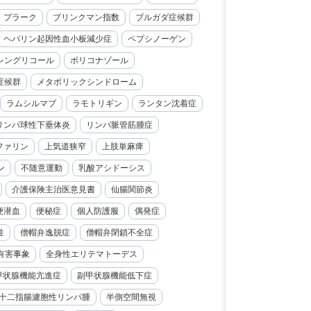
プラーク
ブリンクマン指数
ブルガダ症候群
ヘパリン起因性血小板減少症
ペプシノーゲン
レングリコール
ボリコナゾール
症候群
メタボリックシンドローム
ラムシルマブ
ラモトリギン
ランタン沈着症
リンパ球性下垂体炎
リンパ脈管筋腫症
ファリン
上気道狭窄
上肢単麻痺
ン
不随意運動
乳酸アシドーシス
介護保険主治医意見書
仙腸関節炎
便潜血
便秘症
個人防護服
偶発症
性
僧帽弁逸脱症
僧帽弁閉鎖不全症
有害事象
全身性エリテマトーデス
甲状腺機能亢進症
副甲状腺機能低下症
十二指腸濾胞性リンパ腫
半側空間無視