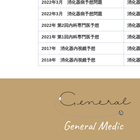
2022年3月 消化器病予想問題
消化
早期慢性膵炎
晶質液
更年期障害
有病率
2022年3月 消化器病予想問題
消化
機能性ディスペプシア
正常圧水頭症
毛細血管
2022年 第2回内科専門医予想
消化
溶血性尿毒症症候群
溶血性貧血
溶連菌感染後
2021年 第1回内科専門医予想
消化
無月経
無痛性甲状腺炎
無顆粒球症
片頭痛
特発性血小板減少性紫斑病
特発性食道破裂
生
2017年 消化器内視鏡予想
消化
発作性上室頻拍
発作性夜間ヘモグロビン尿症
2018年 消化器内視鏡予想
消化
神経内分泌腫瘍
神経梅毒
禁煙外来
移植片
糖尿病性ケトアシドーシス
糖尿病性腎症
糸球
総胆管結石
緑膿菌
線維筋性異形成
線維筋
肝外胆管癌
肝硬変
肝移植
肝細胞癌
肝線
肺動脈性肺高血圧症
肺吸虫症
肺炎
肺炎球
胃底腺型胃癌
胃潰瘍
胃癌
胃癌治療ガイド
General Medic
脂質異常症
脊髄小脳変性症
脊髄小脳失調症
腓骨神経麻痺
腫瘍性骨軟化症
腰椎椎間板ヘル