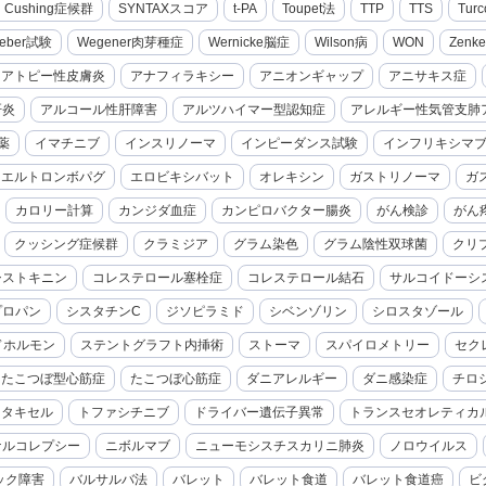
cal Cushing症候群
SYNTAXスコア
t-PA
Toupet法
TTP
TTS
Turc
eber試験
Wegener肉芽種症
Wernicke脳症
Wilson病
WON
Zenk
アトピー性皮膚炎
アナフィラキシー
アニオンギャップ
アニサキス症
肝炎
アルコール性肝障害
アルツハイマー型認知症
アレルギー性気管支肺
薬
イマチニブ
インスリノーマ
インピーダンス試験
インフリキシマ
エルトロンボパグ
エロビキシバット
オレキシン
ガストリノーマ
ガ
カロリー計算
カンジダ血症
カンピロバクター腸炎
がん検診
がん
クッシング症候群
クラミジア
グラム染色
グラム陰性双球菌
クリ
シストキニン
コレステロール塞栓症
コレステロール結石
サルコイドーシ
プロパン
シスタチンC
ジソピラミド
シベンゾリン
シロスタゾール
ドホルモン
ステントグラフト内挿術
ストーマ
スパイロメトリー
セク
たこつぼ型心筋症
たこつぼ心筋症
ダニアレルギー
ダニ感染症
チロ
セタキセル
トファシチニブ
ドライバー遺伝子異常
トランスセオレティカ
ナルコレプシー
ニボルマブ
ニューモシスチスカリニ肺炎
ノロウイルス
ック障害
バルサルバ法
バレット
バレット食道
バレット食道癌
ビ