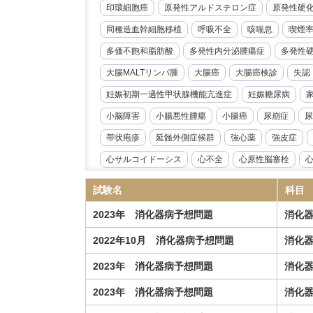
印環細胞癌
原発性アルドステロン症
原発性硬
同種造血幹細胞移植
呼吸不全
咳喘息
喫煙
多価不飽和脂肪酸
多発性内分泌腫瘍症
多発性
大腸MALTリンパ腫
大腸癌
大腸癌検診
失認
妊娠初期一過性甲状腺機能亢進症
妊娠糖尿病
小脳障害
小腸悪性腫瘍
小腸癌
尿崩症
尿
帯状疱疹
延髄外側症候群
強心薬
強皮症
心サルコイドーシス
心不全
心原性脳塞栓
心臓リハビリテーション
心臓冠動脈CT
心臓超
試験名
科目
急性好酸球性肺炎
急性心筋炎
急性心膜炎
2023年 消化器病予想問題
消化
急性閉塞性化膿性胆管炎
急性骨髄性白血病
性
2022年10月 消化器病予想問題
消化
慢性心不全
慢性炎症性脱髄性多発根神経炎
慢
2023年 消化器病予想問題
消化
慢性血栓塞栓性肺高血圧症
慢性進行性肺アスペル
抗IL-6受容体抗体
抗NMDA受容体抗体脳炎
抗R
2023年 消化器病予想問題
消化
指定難病
播種性帯状疱疹
播種性血管内凝固症