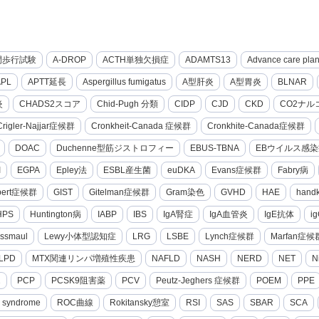
間歩行試験
A-DROP
ACTH単独欠損症
ADAMTS13
Advance care pla
APL
APTT延長
Aspergillus fumigatus
A型肝炎
A型胃炎
BLNAR
炎
CHADS2スコア
Chid-Pugh 分類
CIDP
CJD
CKD
CO2ナル
Crigler-Najjar症候群
Cronkheit-Canada 症候群
Cronkhite-Canada症候群
DOAC
Duchenne型筋ジストロフィー
EBUS-TBNA
EBウイルス感染
I
EGPA
Epley法
ESBL産生菌
euDKA
Evans症候群
Fabry病
lbert症候群
GIST
Gitelman症候群
Gram染色
GVHD
HAE
hand
HPS
Huntington病
IABP
IBS
IgA腎症
IgA血管炎
IgE抗体
i
ssmaul
Lewy小体型認知症
LRG
LSBE
Lynch症候群
Marfan症候
LPD
MTX関連リンパ増殖性疾患
NAFLD
NASH
NERD
NET
N
2
PCP
PCSK9阻害薬
PCV
Peutz-Jeghers 症候群
POEM
PPE
g syndrome
ROC曲線
Rokitansky憩室
RSI
SAS
SBAR
SCA