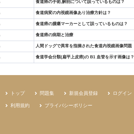
食道癌の手術,解剖について誤っているものは？
器
本態性振戦
本態性血小板血症
核酸アナログ製剤
梅毒
検査後確率
食道病変の内視鏡画像あり治療方針は？
器
拡張症
気管支喘息
水痘
水痘帯状疱疹ウイルス
消化管ホルモン
消
食道癌の腫瘍マーカーとして誤っているものは？
器
急性糸球体腎炎
溶連菌感染症
潜在性結核感染症
潰瘍性大腸炎
潰瘍性
食道癌の病期と治療
器
特定健康診査
特異度
特発性正常圧水頭症
特発性細菌性腹膜炎
特
ワクチン
生体肝移植
人間ドッグで異常を指摘された食道内視鏡画像問題
生物学的製剤
甲状腺
甲状腺クリーゼ
甲状腺
器
発熱性好中球減少症
白赤芽球症
皮膚筋炎
直接経口抗凝固薬
真性憩室
食道学会分類(扁平上皮癌)の B1 血管を示す画像は
器
対宿主病
第一度無月経
筋強直性ジストロフィー
筋萎縮性側索硬化症
体濾過量
細菌性肺炎
細菌性髄膜炎
経腸栄養
経鼻エアウェイ
結核
痛症
緩下剤
緩徐進行1型糖尿病
群発頭痛
耳硬化症
肝予備能
肝
維化
肝血管腫
肝障害度
肥大型心筋症
肺MAC症
肺クリプトコッ
トップ
問題集
新規会員登録
ログイン
菌
肺炎球菌ワクチン
肺炎球菌性肺炎
肺癌
肺血栓塞栓症
肺高血圧
利用規約
プライバシーポリシー
ライン
胃過形成性ポリープ
胃静脈瘤
胆嚢ポリープ
胆嚢腺筋腫症
脳出血
脳塞栓
脳梗塞
脳脊髄液
脳静脈洞血栓症
脾臓
腎クリ
ニア
腸内細菌叢
腸炎ビブリオ
腸管出血性大腸菌感染症
腸管嚢胞状気