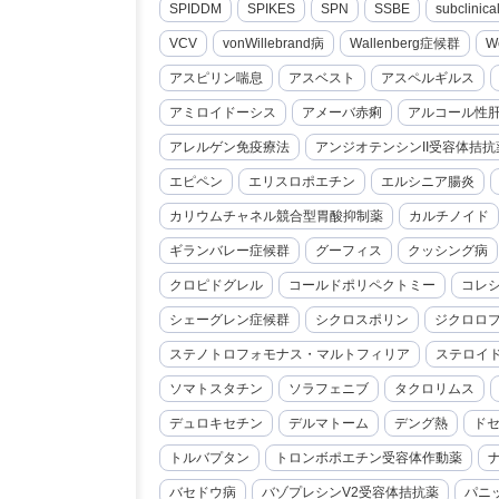
SPIDDM
SPIKES
SPN
SSBE
subclini
VCV
vonWillebrand病
Wallenberg症候群
W
アスピリン喘息
アスベスト
アスペルギルス
アミロイドーシス
アメーバ赤痢
アルコール性
アレルゲン免疫療法
アンジオテンシンII受容体拮抗
エピペン
エリスロポエチン
エルシニア腸炎
カリウムチャネル競合型胃酸抑制薬
カルチノイド
ギランバレー症候群
グーフィス
クッシング病
クロピドグレル
コールドポリペクトミー
コレ
シェーグレン症候群
シクロスポリン
ジクロロ
ステノトロフォモナス・マルトフィリア
ステロイ
ソマトスタチン
ソラフェニブ
タクロリムス
デュロキセチン
デルマトーム
デング熱
ド
トルバプタン
トロンボポエチン受容体作動薬
バセドウ病
バゾプレシンV2受容体拮抗薬
パニ