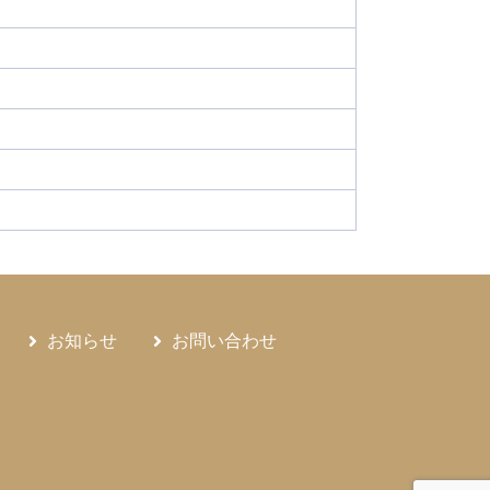
横隔膜上憩室
橈骨神経麻痺
橋本脳症
化管間質腫瘍
淋菌
深部静脈血栓症
大腸炎関連大腸腫瘍
濾胞性リンパ腫
災害医療
発性肺線維症
特発性胸膜肺実質線維弾性症
中毒症
甲状腺機能低下症
痛風
癌抑制遺伝子
真性赤血球増加症
睡眠時無呼吸症候群
？
粘液性嚢胞性腫瘍
精巣上体炎
精巣捻転症
結核性胸膜炎
維持血液透析
緊張性気胸
内結石症
肝内胆管癌
肝嚢胞腺癌
クス症
肺リンパ脈管筋腫症
お知らせ
お問い合わせ
症
胃MALTリンパ腫
胃底腺ポリープ
胆汁酸
胆石症
胆管癌
胸部大動脈瘤
ーゼ
腎性全身性線維症
腎血管性高血圧
腫症
腹腔動脈
腹膜播種
腹部大動脈瘤