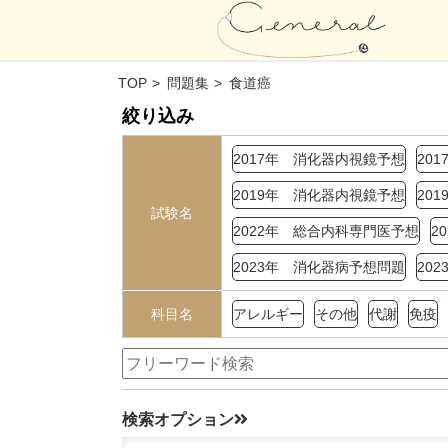
TOP
問題集
食道癌
絞り込み
2017年 消化器内視鏡予想
20
2019年 消化器内視鏡予想
20
試験名
2022年 総合内科専門医予想
2
2023年 消化器病予想問題
20
科目名
アレルギー
その他
代謝
免疫
検索オプション