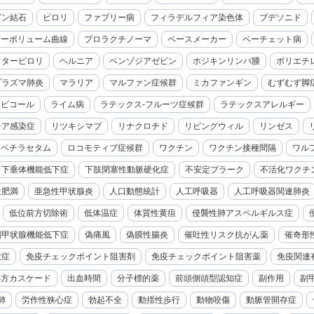
ビン結石
ピロリ
ファブリー病
フィラデルフィア染色体
ブデソニド
ローボリューム曲線
プロラクチノーマ
ペースメーカー
ベーチェット病
クターピロリ
ヘルニア
ベンゾジアゼピン
ホジキンリンパ腫
ポリエチ
プラズマ肺炎
マラリア
マルファン症候群
ミカファンギン
むずむず脚
モビコール
ライム病
ラテックス-フルーツ症候群
ラテックスアレルギー
チア感染症
リツキシマブ
リナクロチド
リビングウィル
リンゼス
レベチラセタム
ロコモティブ症候群
ワクチン
ワクチン接種間隔
ワル
下垂体機能低下症
下肢閉塞性動脈硬化症
不安定プラーク
不活化ワクチ
性肥満
亜急性甲状腺炎
人口動態統計
人工呼吸器
人工呼吸器関連肺炎
低位前方切除術
低体温症
体質性黄疸
侵襲性肺アスペルギルス症
副甲状腺機能低下症
偽痛風
偽膜性腸炎
催吐性リスク抗がん薬
催奇形
大症
免疫チェックポイント阻害剤
免疫チェックポイント阻害薬
免疫関連
処方カスケード
出血時間
分子標的薬
前頭側頭型認知症
副作用
副
肺
労作性狭心症
勃起不全
動揺性歩行
動物咬傷
動脈管開存症