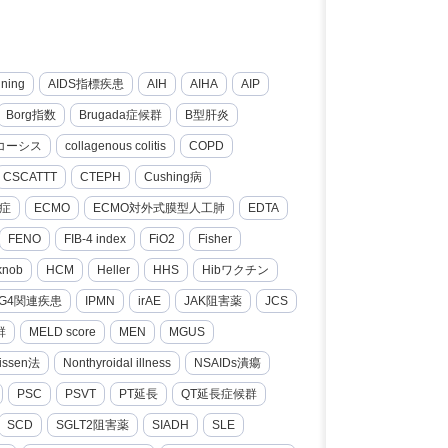
nning
AIDS指標疾患
AIH
AIHA
AIP
Borg指数
Brugada症候群
B型肝炎
コーシス
collagenous colitis
COPD
CSCATTT
CTEPH
Cushing病
症
ECMO
ECMO対外式膜型人工肺
EDTA
FENO
FIB-4 index
FiO2
Fisher
knob
HCM
Heller
HHS
Hibワクチン
gG4関連疾患
IPMN
irAE
JAK阻害薬
JCS
群
MELD score
MEN
MGUS
issen法
Nonthyroidal illness
NSAIDs潰瘍
PSC
PSVT
PT延長
QT延長症候群
SCD
SGLT2阻害薬
SIADH
SLE