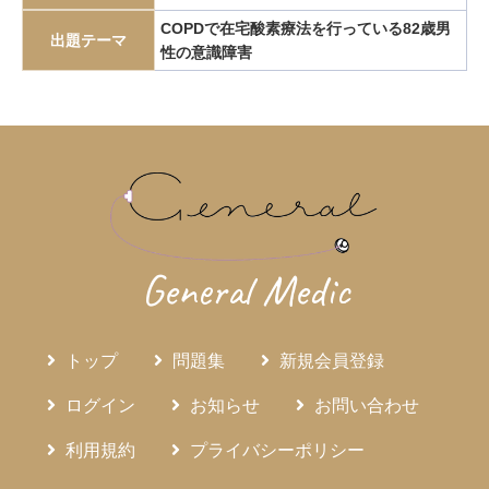
エピペン
エリスロポエチン
エルシニア腸炎
COPDで在宅酸素療法を行っている82歳男
出題テーマ
性の意識障害
エルトロンボパグ
エロビキシバット
オレキシン
ガストリノーマ
ガストリン
カテーテルアブレーション
カリウムチャネル競合型胃酸抑制薬
カルチノイド
カロリー計算
カンジダ血症
カンピロバクター腸炎
がん検診
がん疼痛
がん統計
がん薬物療法
ギランバレー症候群
グーフィス
クッシング病
クッシング症候群
クラミジア
グラム染色
General Medic
グラム陰性双球菌
クリプトスポリジウム症
グレリン
クローン病
クロピドグレル
コールドポリペクトミー
トップ
問題集
新規会員登録
コレシストキニン
コレステロール塞栓症
コレステロール結石
サルコイドーシス
サルコペニア
ログイン
お知らせ
お問い合わせ
サルモネラ
シェーグレン症候群
シクロスポリン
利用規約
プライバシーポリシー
ジクロロプロパン
シスタチンC
ジソピラミド