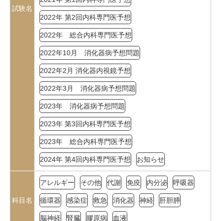
試験名
2022年 第2回内科専門医予想
2022年 総合内科専門医予想
2022年10月 消化器病予想問題
2022年2月 消化器内視鏡予想
2022年3月 消化器病予想問題
2023年 消化器病予想問題
2023年 第3回内科専門医予想
2023年 総合内科専門医予想
2024年 第4回内科専門医予想
お知らせ
アレルギー
その他
代謝
免疫
内分泌
呼吸器
科目名
循環器
感染症
救急
消化器
神経
肝胆膵
脳神経
腎臓
膠原病
血液