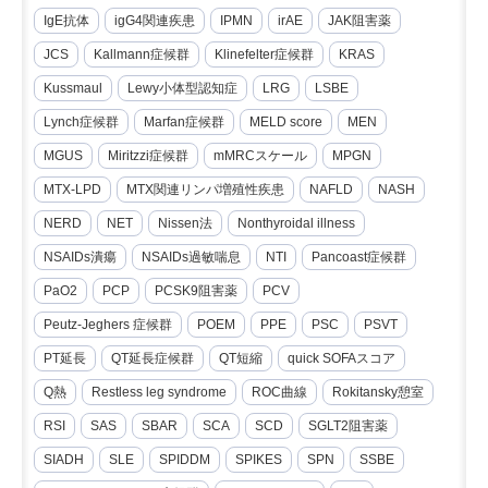
IgE抗体
igG4関連疾患
IPMN
irAE
JAK阻害薬
JCS
Kallmann症候群
Klinefelter症候群
KRAS
Kussmaul
Lewy小体型認知症
LRG
LSBE
Lynch症候群
Marfan症候群
MELD score
MEN
MGUS
Miritzzi症候群
mMRCスケール
MPGN
MTX-LPD
MTX関連リンパ増殖性疾患
NAFLD
NASH
NERD
NET
Nissen法
Nonthyroidal illness
NSAIDs潰瘍
NSAIDs過敏喘息
NTI
Pancoast症候群
PaO2
PCP
PCSK9阻害薬
PCV
Peutz-Jeghers 症候群
POEM
PPE
PSC
PSVT
PT延長
QT延長症候群
QT短縮
quick SOFAスコア
Q熱
Restless leg syndrome
ROC曲線
Rokitansky憩室
RSI
SAS
SBAR
SCA
SCD
SGLT2阻害薬
SIADH
SLE
SPIDDM
SPIKES
SPN
SSBE