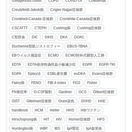
collagenous colitis
COPD
COVID-19
Cowden病
Creutzfeldt-Jakob病
Crigler-Najjar症候群
Cronkheit-Canada 症候群
Cronkhite-Canada症候群
CSCATTT
CTEPH
Cushing病
Cushing症候群
C型肝炎
DIC
DIHS
DKA
DOAC
Duchenne型筋ジストロフィー
EBUS-TBNA
EBウイルス感染症
ECMO
ECMO対外式膜型人工肺
EDTA
EDTA依存性偽性血小板減少症
EGFR
EGFR-TKI
EGPA
Epley法
ESBL産生菌
euDKA
Evans症候群
Fabry病
FENO
FIB-4 index
FiO2
Fisher
FN発症率
G-CSF製剤
Gardner
GCS
Gilbert症候群
GIST
Gitelman症候群
Gram染色
GVHD
HAE
handknob
HCM
Heller
HHS
Hibワクチン
Hirschsprung病
HIT
HIV
Horner症候群
HPS
Huntington病
IABP
IBS
IgA腎症
IgA血管炎