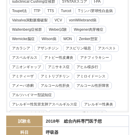
subclinical Cushing症候群
SYNTAXスコア
t-PA
Toupet法
TTP
TTS
Turcot
Tリンパ芽球性白血病
Valsalva洞動脈瘤破裂
VCV
vonWillebrand病
Wallenberg症候群
Weber試験
Wegener肉芽種症
Wernicke脳症
Wilson病
WON
Zenker憩室
アカラシア
アザシチジン
アスピリン喘息
アスベスト
アスペルギルス
アトピー性皮膚炎
アナフィラキシー
アニオンギャップ
アニサキス症
アヒル様歩行
アミティーザ
アミトリプチリン
アミロイドーシス
アメーバ赤痢
アルコール性肝炎
アルコール性肝障害
アルツハイマー型認知症
アレルギー性気管支肺アスペルギルス症
アレルギー性鼻炎
アレルゲン免疫療法
アンジオテンシンII受容体拮抗薬
試験名
2018年 総合内科専門医予想
イマチニブ
インスリノーマ
インピーダンス試験
科目
呼吸器
インフリキシマブ
エクリズマブ
エゼチミブ
エダラボン