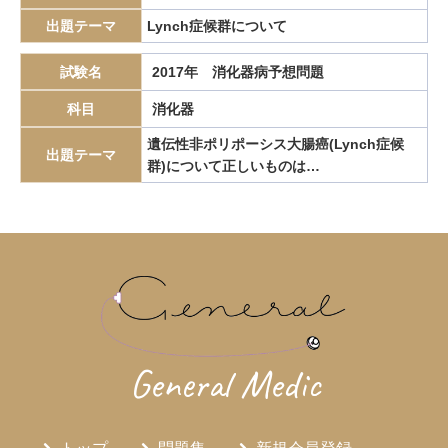
エピペン
エリスロポエチン
エルシニア腸炎
出題テーマ
Lynch症候群について
エルトロンボパグ
エロビキシバット
オレキシン
試験名
2017年 消化器病予想問題
ガストリノーマ
ガストリン
カテーテルアブレーション
科目
消化器
カリウムチャネル競合型胃酸抑制薬
カルチノイド
遺伝性非ポリポーシス大腸癌(Lynch症候
カロリー計算
カンジダ血症
カンピロバクター腸炎
出題テーマ
群)について正しいものは…
がん検診
がん疼痛
がん統計
がん薬物療法
ギランバレー症候群
グーフィス
クッシング病
クッシング症候群
クラミジア
グラム染色
グラム陰性双球菌
クリプトスポリジウム症
グレリン
クローン病
クロピドグレル
コールドポリペクトミー
コレシストキニン
コレステロール塞栓症
コレステロール結石
サルコイドーシス
サルコペニア
General Medic
サルモネラ
シェーグレン症候群
シクロスポリン
ジクロロプロパン
シスタチンC
ジソピラミド