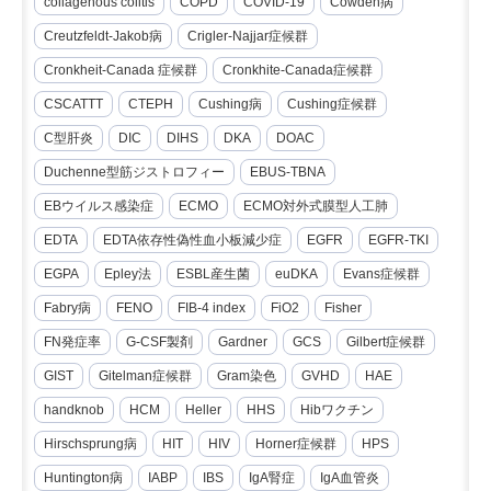
collagenous colitis
COPD
COVID-19
Cowden病
Creutzfeldt-Jakob病
Crigler-Najjar症候群
Cronkheit-Canada 症候群
Cronkhite-Canada症候群
CSCATTT
CTEPH
Cushing病
Cushing症候群
C型肝炎
DIC
DIHS
DKA
DOAC
Duchenne型筋ジストロフィー
EBUS-TBNA
EBウイルス感染症
ECMO
ECMO対外式膜型人工肺
EDTA
EDTA依存性偽性血小板減少症
EGFR
EGFR-TKI
EGPA
Epley法
ESBL産生菌
euDKA
Evans症候群
Fabry病
FENO
FIB-4 index
FiO2
Fisher
FN発症率
G-CSF製剤
Gardner
GCS
Gilbert症候群
GIST
Gitelman症候群
Gram染色
GVHD
HAE
handknob
HCM
Heller
HHS
Hibワクチン
Hirschsprung病
HIT
HIV
Horner症候群
HPS
Huntington病
IABP
IBS
IgA腎症
IgA血管炎