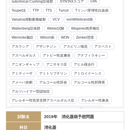
subclinical Cushing症候群
SYNTAXスコア
t-PA
Toupet法
TTP
TTS
Turcot
Tリンパ芽球性白血病
Valsalva洞動脈瘤破裂
VCV
vonWillebrand病
Wallenberg症候群
Weber試験
Wegener肉芽種症
Wernicke脳症
Wilson病
WON
Zenker憩室
アカラシア
アザシチジン
アスピリン喘息
アスベスト
アスペルギルス
アトピー性皮膚炎
アナフィラキシー
アニオンギャップ
アニサキス症
アヒル様歩行
アミティーザ
アミトリプチリン
アミロイドーシス
アメーバ赤痢
アルコール性肝炎
アルコール性肝障害
アルツハイマー型認知症
アレルギー性気管支肺アスペルギルス症
アレルギー性鼻炎
アレルゲン免疫療法
アンジオテンシンII受容体拮抗薬
試験名
2019年 消化器病予想問題
イマチニブ
インスリノーマ
インピーダンス試験
科目
消化器
インフリキシマブ
エクリズマブ
エゼチミブ
エダラボン