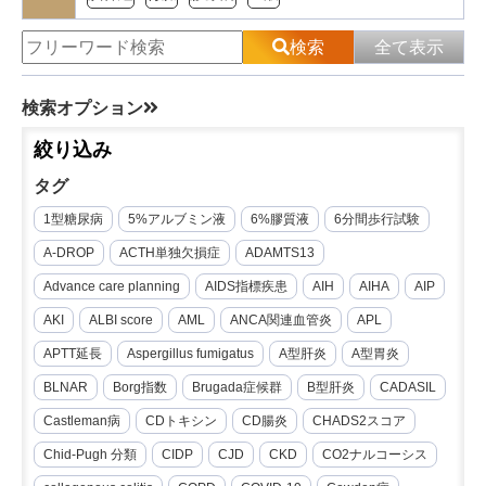
検索
全て表示
検索オプション
絞り込み
タグ
1型糖尿病
5%アルブミン液
6%膠質液
6分間歩行試験
A-DROP
ACTH単独欠損症
ADAMTS13
Advance care planning
AIDS指標疾患
AIH
AIHA
AIP
AKI
ALBI score
AML
ANCA関連血管炎
APL
APTT延長
Aspergillus fumigatus
A型肝炎
A型胃炎
BLNAR
Borg指数
Brugada症候群
B型肝炎
CADASIL
Castleman病
CDトキシン
CD腸炎
CHADS2スコア
Chid-Pugh 分類
CIDP
CJD
CKD
CO2ナルコーシス