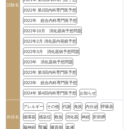
試験名
2022年 第2回内科専門医予想
2022年 総合内科専門医予想
2022年10月 消化器病予想問題
2022年2月 消化器内視鏡予想
2022年3月 消化器病予想問題
2023年 消化器病予想問題
2023年 第3回内科専門医予想
2023年 総合内科専門医予想
2024年 第4回内科専門医予想
お知らせ
アレルギー
その他
代謝
免疫
内分泌
呼吸器
科目名
循環器
感染症
救急
消化器
神経
肝胆膵
脳神経
腎臓
膠原病
血液