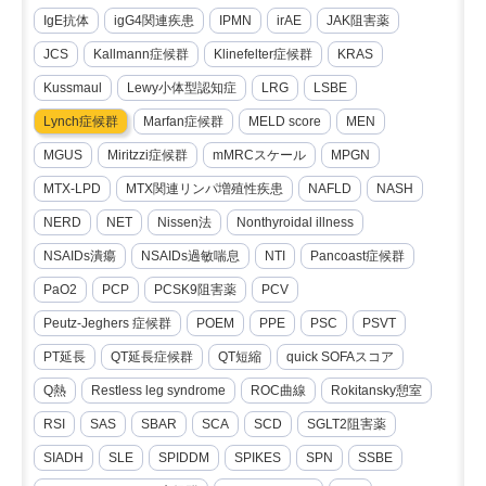
IgE抗体
igG4関連疾患
IPMN
irAE
JAK阻害薬
JCS
Kallmann症候群
Klinefelter症候群
KRAS
Kussmaul
Lewy小体型認知症
LRG
LSBE
Lynch症候群
Marfan症候群
MELD score
MEN
MGUS
Miritzzi症候群
mMRCスケール
MPGN
MTX-LPD
MTX関連リンパ増殖性疾患
NAFLD
NASH
NERD
NET
Nissen法
Nonthyroidal illness
NSAIDs潰瘍
NSAIDs過敏喘息
NTI
Pancoast症候群
PaO2
PCP
PCSK9阻害薬
PCV
Peutz-Jeghers 症候群
POEM
PPE
PSC
PSVT
PT延長
QT延長症候群
QT短縮
quick SOFAスコア
Q熱
Restless leg syndrome
ROC曲線
Rokitansky憩室
RSI
SAS
SBAR
SCA
SCD
SGLT2阻害薬
SIADH
SLE
SPIDDM
SPIKES
SPN
SSBE