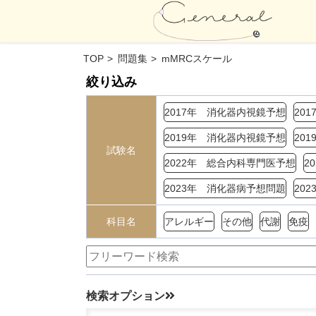
TOP
問題集
mMRCスケール
絞り込み
2017年 消化器内視鏡予想
20
2019年 消化器内視鏡予想
20
試験名
2022年 総合内科専門医予想
2
2023年 消化器病予想問題
20
科目名
アレルギー
その他
代謝
免疫
検索オプション