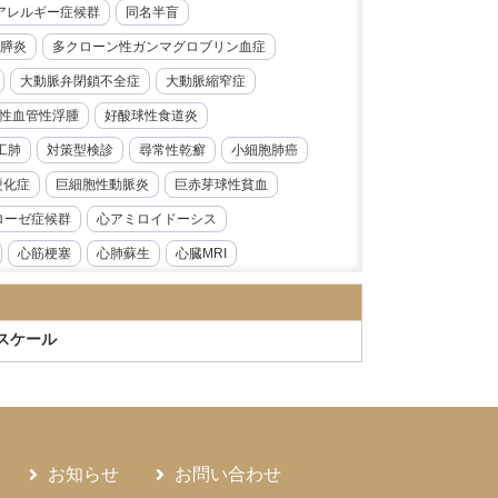
レルギー症候群​​
同名半盲
膵炎
多クローン性ガンマグロブリン血症
大動脈弁閉鎖不全症
大動脈縮窄症
性血管性浮腫
好酸球性食道炎
工肺
対策型検診
尋常性乾癬
小細胞肺癌
硬化症
巨細胞性動脈炎
巨赤芽球性貧血
ローゼ症候群
心アミロイドーシス
心筋梗塞
心肺蘇生
心臓MRI
急性前骨髄性白血病
急性大動脈解離
炎
急性腎障害
急性膵炎
急性虫垂炎
スケール
性心内膜炎
感音性難聴
慢性好酸球性肺炎
ス症
慢性腎臓病
慢性膵炎
病
手根管症候群
抗CD19抗体
モニタリング
持続性知覚性姿勢誘発めまい
お知らせ
お問い合わせ
日本海裂頭条虫
日本紅斑熱
日本脳炎