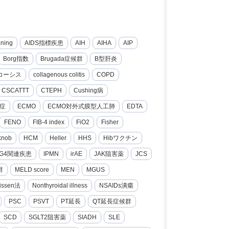
nning
AIDS指標疾患
AIH
AIHA
AIP
Borg指数
Brugada症候群
B型肝炎
コーシス
collagenous colitis
COPD
CSCATTT
CTEPH
Cushing病
症
ECMO
ECMO対外式膜型人工肺
EDTA
FENO
FIB-4 index
FiO2
Fisher
knob
HCM
Heller
HHS
Hibワクチン
gG4関連疾患
IPMN
irAE
JAK阻害薬
JCS
群
MELD score
MEN
MGUS
issen法
Nonthyroidal illness
NSAIDs潰瘍
PSC
PSVT
PT延長
QT延長症候群
SCD
SGLT2阻害薬
SIADH
SLE