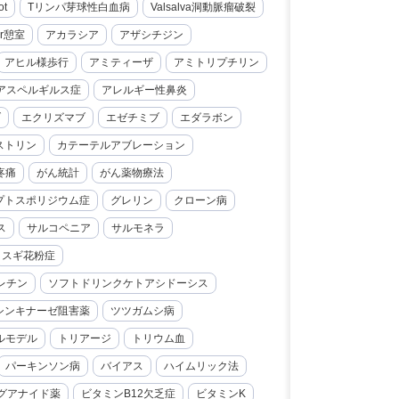
ot
Tリンパ芽球性白血病
Valsalva洞動脈瘤破裂
er憩室
アカラシア
アザシチジン
アヒル様歩行
アミティーザ
アミトリプチリン
アスペルギルス症
アレルギー性鼻炎
ブ
エクリズマブ
エゼチミブ
エダラボン
ストリン
カテーテルアブレーション
疼痛
がん統計
がん薬物療法
プトスポリジウム症
グレリン
クローン病
ス
サルコペニア
サルモネラ
スギ花粉症
レチン
ソフトドリンクケトアシドーシス
シンキナーゼ阻害薬
ツツガムシ病
ルモデル
トリアージ
トリウム血
パーキンソン病
バイアス
ハイムリック法
グアナイド薬
ビタミンB12欠乏症
ビタミンK