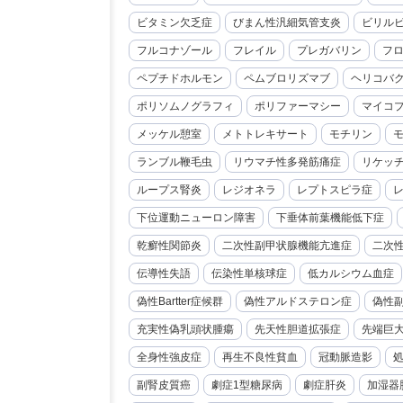
ビタミン欠乏症
びまん性汎細気管支炎
ビリル
フルコナゾール
フレイル
プレガバリン
フ
ペプチドホルモン
ペムブロリズマブ
ヘリコバ
ポリソムノグラフィ
ポリファーマシー
マイコ
メッケル憩室
メトトレキサート
モチリン
ランブル鞭毛虫
リウマチ性多発筋痛症
リケッ
ループス腎炎
レジオネラ
レプトスピラ症
下位運動ニューロン障害
下垂体前葉機能低下症
乾癬性関節炎
二次性副甲状腺機能亢進症
二次
伝導性失語
伝染性単核球症
低カルシウム血症
偽性Bartter症候群
偽性アルドステロン症
偽性
充実性偽乳頭状腫瘍
先天性胆道拡張症
先端巨
全身性強皮症
再生不良性貧血
冠動脈造影
副腎皮質癌
劇症1型糖尿病
劇症肝炎
加湿器