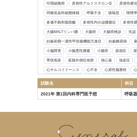
印環細胞癌
原発性アルドステロン症
原発性硬
同種造血幹細胞移植
呼吸不全
咳喘息
喫煙
多価不飽和脂肪酸
多発性内分泌腫瘍症
多発性
大腸MALTリンパ腫
大腸癌
大腸癌検診
失認
妊娠初期一過性甲状腺機能亢進症
妊娠糖尿病
小脳障害
小腸悪性腫瘍
小腸癌
尿崩症
尿
帯状疱疹
延髄外側症候群
強心薬
強皮症
心サルコイドーシス
心不全
心原性脳塞栓
心臓リハビリテーション
心臓冠動脈CT
心臓超
試験名
科目
急性好酸球性肺炎
急性心筋炎
急性心膜炎
2021年 第1回内科専門医予想
呼吸
急性閉塞性化膿性胆管炎
急性骨髄性白血病
性
慢性心不全
慢性炎症性脱髄性多発根神経炎
慢
慢性血栓塞栓性肺高血圧症
慢性進行性肺アスペル
抗IL-6受容体抗体
抗NMDA受容体抗体脳炎
抗R
指定難病
播種性帯状疱疹
播種性血管内凝固症