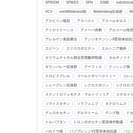
SPIDDM
SPIKES
SPN
SSBE
subclini
VCV
vonWillebrand病
Wallenberg症候群
W
アスピリン喘息
アスベスト
アスペルギルス
アミロイドーシス
アメーバ赤痢
アルコール性
アレルゲン免疫療法
アンジオテンシンII受容体拮抗
エピペン
エリスロポエチン
エルシニア腸炎
カリウムチャネル競合型胃酸抑制薬
カルチノイド
ギランバレー症候群
グーフィス
クッシング病
クロピドグレル
コールドポリペクトミー
コレ
シェーグレン症候群
シクロスポリン
ジクロロ
ステノトロフォモナス・マルトフィリア
ステロイ
ソマトスタチン
ソラフェニブ
タクロリムス
デュロキセチン
デルマトーム
デング熱
ド
トルバプタン
トロンボポエチン受容体作動薬
バセドウ病
バゾプレシンV2受容体拮抗薬
パニ