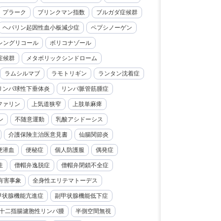
プラーク
ブリンクマン指数
ブルガダ症候群
ヘパリン起因性血小板減少症
ペプシノーゲン
レングリコール
ボリコナゾール
症候群
メタボリックシンドローム
ラムシルマブ
ラモトリギン
ランタン沈着症
リンパ球性下垂体炎
リンパ脈管筋腫症
ファリン
上気道狭窄
上肢単麻痺
ン
不随意運動
乳酸アシドーシス
介護保険主治医意見書
仙腸関節炎
便潜血
便秘症
個人防護服
偶発症
性
僧帽弁逸脱症
僧帽弁閉鎖不全症
有害事象
全身性エリテマトーデス
甲状腺機能亢進症
副甲状腺機能低下症
十二指腸濾胞性リンパ腫
半側空間無視