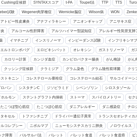
cal Cushing症候群
SYNTAXスコア
t-PA
Toupet法
TTP
TTS
Turc
eber試験
Wegener肉芽種症
Wernicke脳症
Wilson病
WON
Zenk
アトピー性皮膚炎
アナフィラキシー
アニオンギャップ
アニサキス症
肝炎
アルコール性肝障害
アルツハイマー型認知症
アレルギー性気管支肺
薬
イマチニブ
インスリノーマ
インピーダンス試験
インフリキシマ
エルトロンボパグ
エロビキシバット
オレキシン
ガストリノーマ
ガ
カロリー計算
カンジダ血症
カンピロバクター腸炎
がん検診
がん
クッシング症候群
クラミジア
グラム染色
グラム陰性双球菌
クリ
シストキニン
コレステロール塞栓症
コレステロール結石
サルコイドーシ
プロパン
シスタチンC
ジソピラミド
シベンゾリン
シロスタゾール
ドホルモン
ステントグラフト内挿術
ストーマ
スパイロメトリー
セク
たこつぼ型心筋症
たこつぼ心筋症
ダニアレルギー
ダニ感染症
チロ
セタキセル
トファシチニブ
ドライバー遺伝子異常
トランスセオレティカ
ナルコレプシー
ニボルマブ
ニューモシスチスカリニ肺炎
ノロウイルス
ック障害
バルサルバ法
バレット
バレット食道
バレット食道癌
ビ