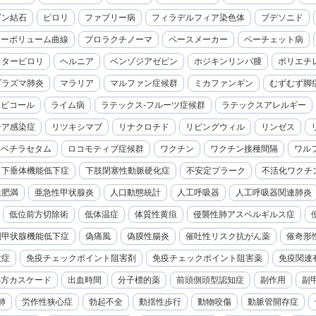
ビン結石
ピロリ
ファブリー病
フィラデルフィア染色体
ブデソニド
ローボリューム曲線
プロラクチノーマ
ペースメーカー
ベーチェット病
クターピロリ
ヘルニア
ベンゾジアゼピン
ホジキンリンパ腫
ポリエチ
プラズマ肺炎
マラリア
マルファン症候群
ミカファンギン
むずむず脚
モビコール
ライム病
ラテックス-フルーツ症候群
ラテックスアレルギー
チア感染症
リツキシマブ
リナクロチド
リビングウィル
リンゼス
レベチラセタム
ロコモティブ症候群
ワクチン
ワクチン接種間隔
ワル
下垂体機能低下症
下肢閉塞性動脈硬化症
不安定プラーク
不活化ワクチ
性肥満
亜急性甲状腺炎
人口動態統計
人工呼吸器
人工呼吸器関連肺炎
低位前方切除術
低体温症
体質性黄疸
侵襲性肺アスペルギルス症
副甲状腺機能低下症
偽痛風
偽膜性腸炎
催吐性リスク抗がん薬
催奇形
大症
免疫チェックポイント阻害剤
免疫チェックポイント阻害薬
免疫関連
処方カスケード
出血時間
分子標的薬
前頭側頭型認知症
副作用
副
肺
労作性狭心症
勃起不全
動揺性歩行
動物咬傷
動脈管開存症