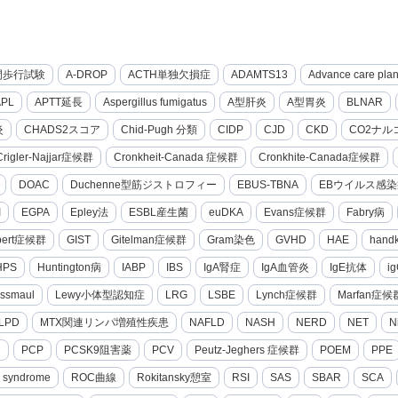
間歩行試験
A-DROP
ACTH単独欠損症
ADAMTS13
Advance care pla
APL
APTT延長
Aspergillus fumigatus
A型肝炎
A型胃炎
BLNAR
炎
CHADS2スコア
Chid-Pugh 分類
CIDP
CJD
CKD
CO2ナル
Crigler-Najjar症候群
Cronkheit-Canada 症候群
Cronkhite-Canada症候群
DOAC
Duchenne型筋ジストロフィー
EBUS-TBNA
EBウイルス感染
I
EGPA
Epley法
ESBL産生菌
euDKA
Evans症候群
Fabry病
lbert症候群
GIST
Gitelman症候群
Gram染色
GVHD
HAE
hand
HPS
Huntington病
IABP
IBS
IgA腎症
IgA血管炎
IgE抗体
i
ssmaul
Lewy小体型認知症
LRG
LSBE
Lynch症候群
Marfan症候
LPD
MTX関連リンパ増殖性疾患
NAFLD
NASH
NERD
NET
N
2
PCP
PCSK9阻害薬
PCV
Peutz-Jeghers 症候群
POEM
PPE
g syndrome
ROC曲線
Rokitansky憩室
RSI
SAS
SBAR
SCA