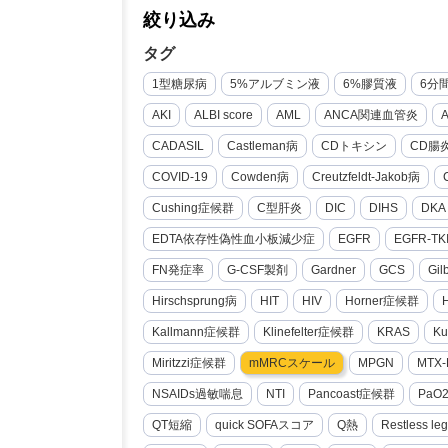
絞り込み
タグ
1型糖尿病
5%アルブミン液
6%膠質液
6分
AKI
ALBI score
AML
ANCA関連血管炎
CADASIL
Castleman病
CDトキシン
CD腸
COVID-19
Cowden病
Creutzfeldt-Jakob病
Cushing症候群
C型肝炎
DIC
DIHS
DKA
EDTA依存性偽性血小板減少症
EGFR
EGFR-TK
FN発症率
G-CSF製剤
Gardner
GCS
Gi
Hirschsprung病
HIT
HIV
Horner症候群
Kallmann症候群
Klinefelter症候群
KRAS
Ku
Miritzzi症候群
mMRCスケール
MPGN
MTX-
NSAIDs過敏喘息
NTI
Pancoast症候群
PaO
QT短縮
quick SOFAスコア
Q熱
Restless le