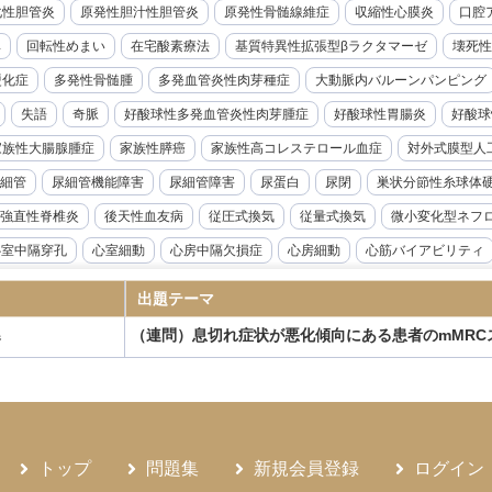
化性胆管炎
原発性胆汁性胆管炎
原発性骨髄線維症
収縮性心膜炎
口腔ア
率
回転性めまい
在宅酸素療法
基質特異性拡張型βラクタマーゼ
壊死性
硬化症
多発性骨髄腫
多発血管炎性肉芽種症
大動脈内バルーンパンピング
失語
奇脈
好酸球性多発血管炎性肉芽腫症
好酸球性胃腸炎
好酸球
家族性大腸腺腫症
家族性膵癌
家族性高コレステロール血症
対外式膜型人
細管
尿細管機能障害
尿細管障害
尿蛋白
尿閉
巣状分節性糸球体
強直性脊椎炎
後天性血友病
従圧式換気
従量式換気
微小変化型ネフ
心室中隔穿孔
心室細動
心房中隔欠損症
心房細動
心筋バイアビリティ
音波検査
急性リンパ性白血病
急性上腸管脈動脈閉塞症
急性前立腺炎
出題テーマ
急性溶血性輸血副作用
急性肝不全
急性胆嚢炎
急性胆管炎
急性腎盂腎
（連問）息切れ症状が悪化傾向にある患者のmMRC
器
腺機能低下症
悪性症候群
悪性胸膜中皮腫
悪性腎硬化症
感度
感染
性炎症性脱髄性多発神経炎
慢性硬膜下血腫
慢性肝炎
慢性肺アスペルギル
ギルス症
慢性骨髄性白血病
成人Still病
成人T細胞白血病
成人スティル
ANKL抗体製剤
抗てんかん薬
抗不整脈薬
抗血小板薬
持続グルコース
トップ
問題集
新規会員登録
ログイン
候群
敗血症
新型コロナウイルス感染症
新鮮凍結血漿
日本住血吸虫